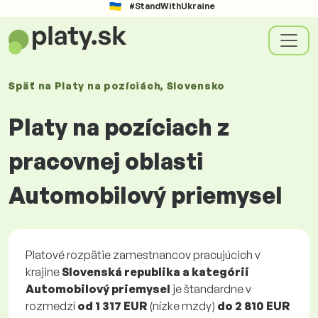
#StandWithUkraine
Späť na
Platy
na pozíciách
, Slovensko
Platy na pozíciach z
pracovnej oblasti
Automobilový priemysel
Platové rozpätie zamestnancov pracujúcich v
krajine
Slovenská republika a kategórii
Automobilový priemysel
je štandardne v
rozmedzí
od
1 317 EUR
(nízke mzdy)
do
2 810 EUR