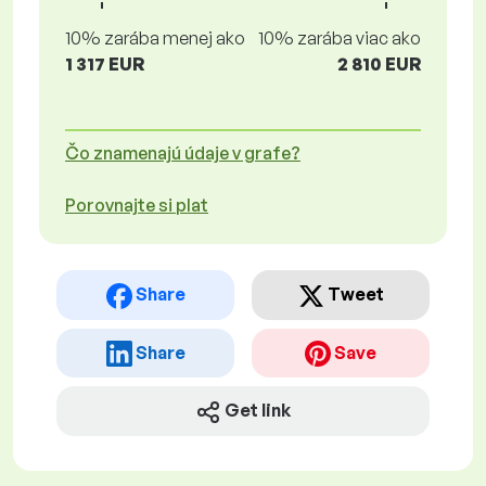
10% zarába menej ako
10% zarába viac ako
1 317 EUR
2 810 EUR
Čo znamenajú údaje v grafe?
Porovnajte si plat
Share
Tweet
Share
Save
Get link