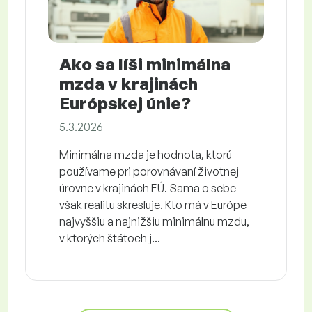
Ako sa líši minimálna
mzda v krajinách
Európskej únie?
5.3.2026
Minimálna mzda je hodnota, ktorú
používame pri porovnávaní životnej
úrovne v krajinách EÚ. Sama o sebe
však realitu skresľuje. Kto má v Európe
najvyššiu a najnižšiu minimálnu mzdu,
v ktorých štátoch j...