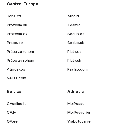
Central Europe
Jobs.cz
Arnold
Profesia.sk
Teamio
Profesia.cz
Seduo.cz
Prace.cz
Seduo.sk
Práca za rohom
Platy.cz
Práce za rohem
Platy.sk
Atmoskop
Paylab.com
Nelisa.com
Baltics
Adriatic
CVonline.lt
MojPosao
CV.lv
MojPosao.ba
CV.ee
Vrabotuvanje