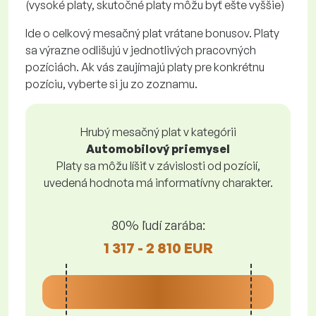
(vysoké platy, skutočné platy môžu byť ešte vyššie)
Ide o celkový mesačný plat vrátane bonusov. Platy
sa výrazne odlišujú v jednotlivých pracovných
pozíciách. Ak vás zaujímajú platy pre konkrétnu
pozíciu, vyberte si ju zo zoznamu.
Hrubý mesačný plat v kategórii
Automobilový priemysel
Platy sa môžu líšiť v závislosti od pozícií,
uvedená hodnota má informatívny charakter.
80% ľudí zarába:
1 317 - 2 810 EUR