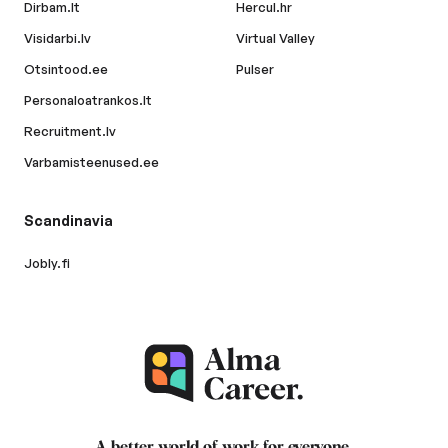
Dirbam.lt
Hercul.hr
Visidarbi.lv
Virtual Valley
Otsintood.ee
Pulser
Personaloatrankos.lt
Recruitment.lv
Varbamisteenused.ee
Scandinavia
Jobly.fi
A better world of work for
everyone
.