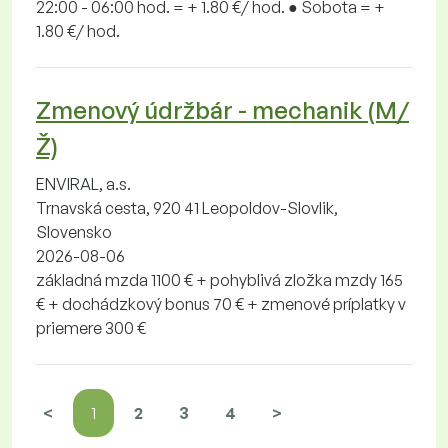
22:00 - 06:00 hod. = + 1.80 €/ hod. ● Sobota = +
1.80 €/ hod.
Zmenový údržbár - mechanik (M/
Ž)
ENVIRAL, a.s.
Trnavská cesta, 920 41 Leopoldov-Slovlik,
Slovensko
2026-08-06
základná mzda 1100 € + pohyblivá zložka mzdy 165
€ + dochádzkový bonus 70 € + zmenové príplatky v
priemere 300 €
<
1
2
3
4
>