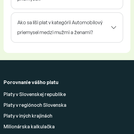
Ako sa líši plat v kategórii Automobilový
priemysel medzi mužmi a ženami?
Porovnanie vášho platu
Platy v Slovenskej republike
Platy v regiónoch Slovenska
Platy v iných krajinách
Milionárska kalkulačka