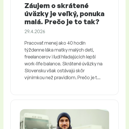
Záujem o skrátené
úväzky je veľký, ponuka
malá. Prečo je to tak?
29.4.2026
Pracovať menej ako 40 hodín
týždenne láka matky malých detí,
freelancerov i ľudí hľadajúcich lepší
work-life balance. Skrátené úväzky na
Slovensku však ostávajú skôr
výnimkou než pravidlom. Prečo je t...