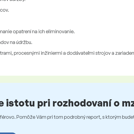
lcov.
ímanie opatrení na ich eliminovanie.
adov na údržbu.
mi, procesnými inžiniermi a dodávateľmi strojov a zariaden
te istotu pri rozhodovaní o 
rovo. Pomôže Vám pri tom podrobný report, s ktorým budet