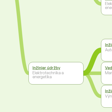
Ele
ene
Inž
Aut
Inžinier údržby
Ved
Elektrotechnika a
Ma
energetika
Inž
Výr