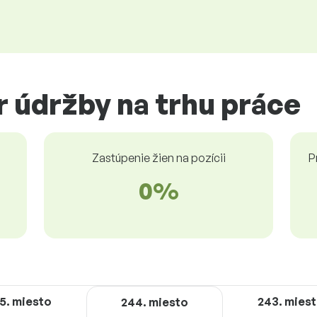
er údržby na trhu práce
Zastúpenie žien na pozícii
P
0%
5. miesto
243. mies
244. miesto