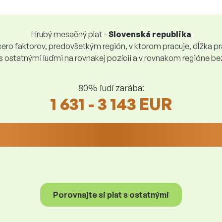
Hrubý mesačný plat -
Slovenská republika
ro faktorov, predovšetkým región, v ktorom pracuje, dĺžka pra
 s ostatnými ľuďmi na rovnakej pozícii a v rovnakom regióne 
80% ľudí zarába:
1 631 - 3 143 EUR
Porovnajte si plat s ostatnými