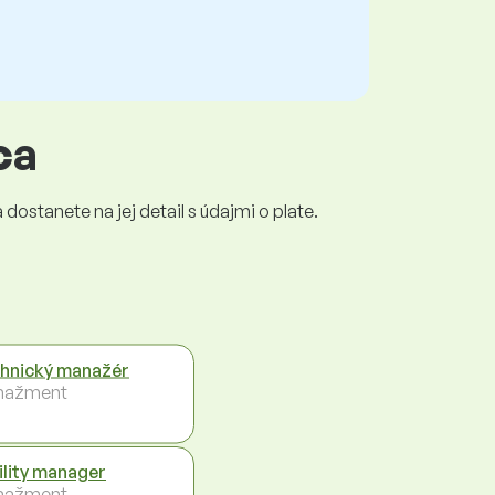
ca
dostanete na jej detail s údajmi o plate.
hnický manažér
nažment
ility manager
nažment