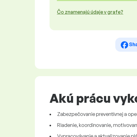
Čo znamenajú údaje v grafe?
Sh
Akú prácu vyko
Zabezpečovanie preventívnej a opera
Riadenie, koordinovanie, motivova
Vypracovávanie a aktualizovanie pl