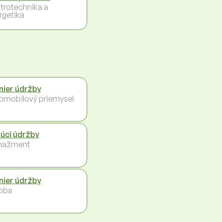
ktrotechnika a
rgetika
inier údržby
omobilový priemysel
úci údržby
nažment
inier údržby
oba