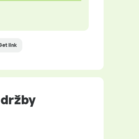
Get link
údržby