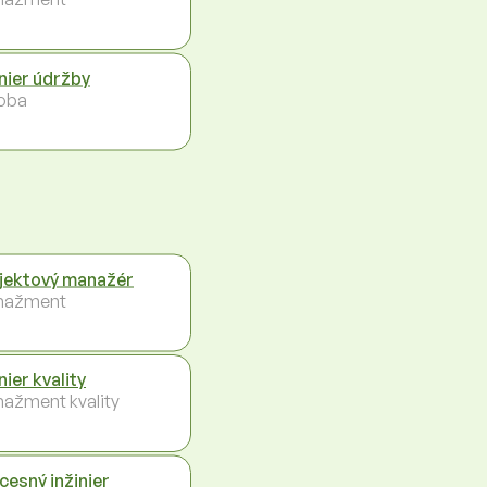
inier údržby
oba
jektový manažér
nažment
nier kvality
ažment kvality
cesný inžinier