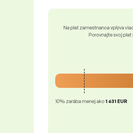
Na plat zamestnanca vplýva viace
Porovnajte svoj plat
10% zarába menej ako
1 631 EUR