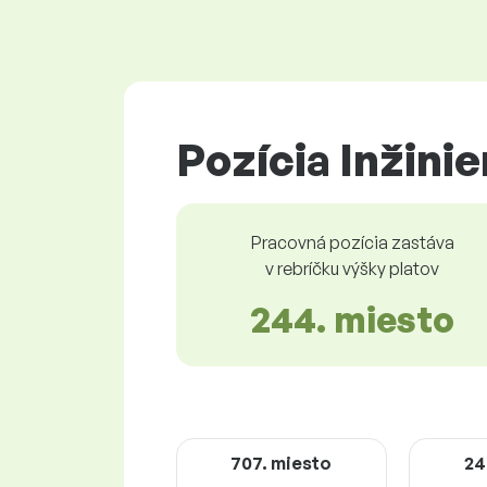
Pozícia Inžini
Pracovná pozícia zastáva
v rebríčku výšky platov
244. miesto
707. miesto
24