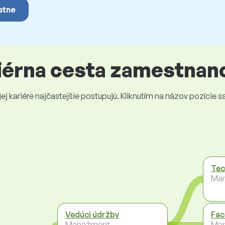
atne
riérna cesta zamestnan
 kariére najčastejšie postupujú. Kliknutím na názov pozície sa 
Tec
Ma
Vedúci údržby
Fac
Manažment
Ma