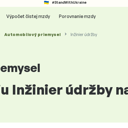
#StandWithUkraine
Výpočet čistej mzdy
Porovnanie mzdy
Automobilový priemysel
Inžinier údržby
iemysel
iu Inžinier údržby 