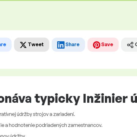
are
Tweet
Share
Save
náva typicky Inžinier 
tívnej údržby strojov a zariadení.
nie a hodnotenie podriadených zamestnancov.
ánov údržby.