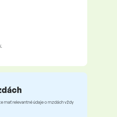
í.
mzdách
e mať relevantné údaje o mzdách vždy