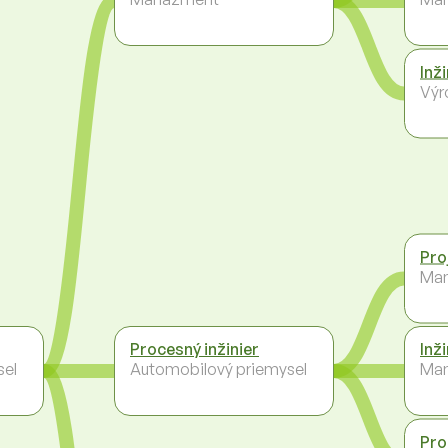
Inž
Výr
Pro
Ma
Procesný inžinier
Inži
sel
Automobilový priemysel
Man
Pro