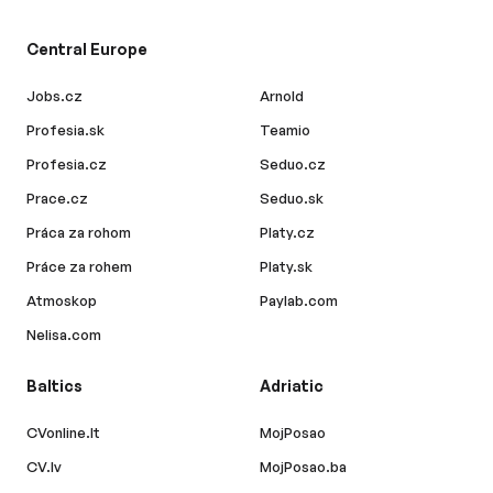
Central Europe
Jobs.cz
Arnold
Profesia.sk
Teamio
Profesia.cz
Seduo.cz
Prace.cz
Seduo.sk
Práca za rohom
Platy.cz
Práce za rohem
Platy.sk
Atmoskop
Paylab.com
Nelisa.com
Baltics
Adriatic
CVonline.lt
MojPosao
CV.lv
MojPosao.ba