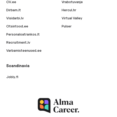
CV.ee
Vrabotuvanje
Dirbam.lt
Hercul.hr
Visidarbi.lv
Virtual Valley
Otsintood.ee
Pulser
Personaloatrankos.lt
Recruitment.lv
Varbamisteenused.ee
Scandinavia
Jobly.fi