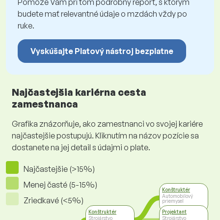
Pomôže Vám pri tom podrobný report, s ktorým
budete mať relevantné údaje o mzdách vždy po
ruke.
Vyskúšajte Platový nástroj bezplatne
Najčastejšia kariérna cesta
zamestnanca
Grafika znázorňuje, ako zamestnanci vo svojej kariére
najčastejšie postupujú. Kliknutím na názov pozície sa
dostanete na jej detail s údajmi o plate.
Najčastejšie (>15%)
Menej časté (5-15%)
Konštruktér
Automobilový
Zriedkavé (<5%)
priemysel
Konštruktér
Projektant
Strojárstvo
Strojárstvo