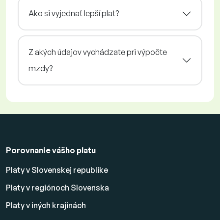
Ako si vyjednať lepší plat?
Z akých údajov vychádzate pri výpočte
mzdy?
Porovnanie vášho platu
Platy v Slovenskej republike
Platy v regiónoch Slovenska
Platy v iných krajinách