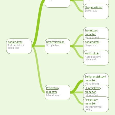
Strojný inžinier
Strojárstvo
Projektový
manažér
Manažment
Konštruktér
Strojný inžinier
Konštruktér
Automobilový
Strojárstvo
Strojárstvo
priemysel
Konštruktér
Automobilový
priemysel
Senior projektový
manažér
Manažment
Projektový
IT projektový
manažér
manažér
Manažment
Informačné
technológie
Projektový
manažér
Stavebníctvo a
reality