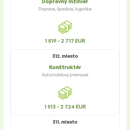
Dopravný inžinier
Doprava, špedícia, logistika
1 519 - 2 717 EUR
312. miesto
Konštruktér
Automobilový priemysel
1 513 - 2 724 EUR
311. miesto