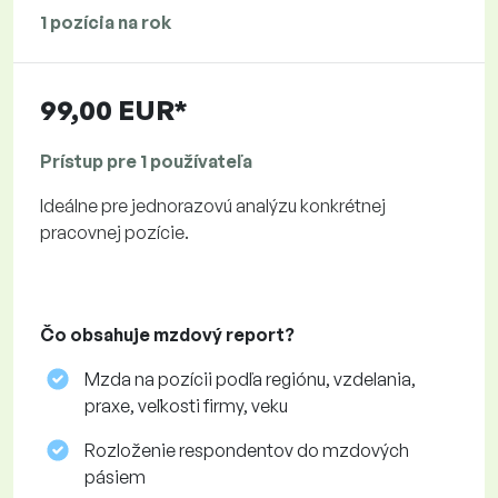
1 pozícia na rok
99,00 EUR*
Prístup pre 1 používateľa
Ideálne pre jednorazovú analýzu konkrétnej
pracovnej pozície.
Čo obsahuje mzdový report?
Mzda na pozícii podľa regiónu, vzdelania,
praxe, veľkosti firmy, veku
Rozloženie respondentov do mzdových
pásiem