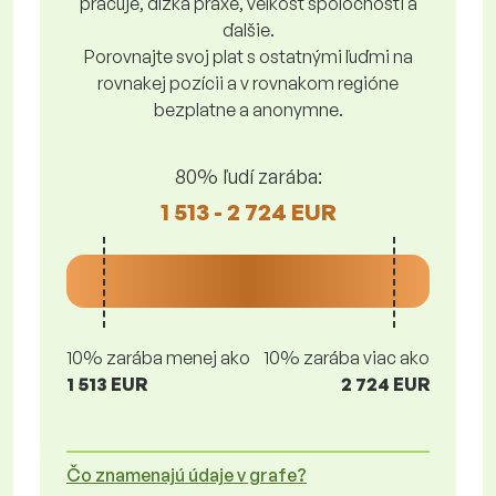
pracuje, dĺžka praxe, veľkosť spoločnosti a
ďalšie.
Porovnajte svoj plat s ostatnými ľuďmi na
rovnakej pozícii a v rovnakom regióne
bezplatne a anonymne.
80% ľudí zarába:
1 513 - 2 724 EUR
10% zarába menej ako
10% zarába viac ako
1 513 EUR
2 724 EUR
Čo znamenajú údaje v grafe?