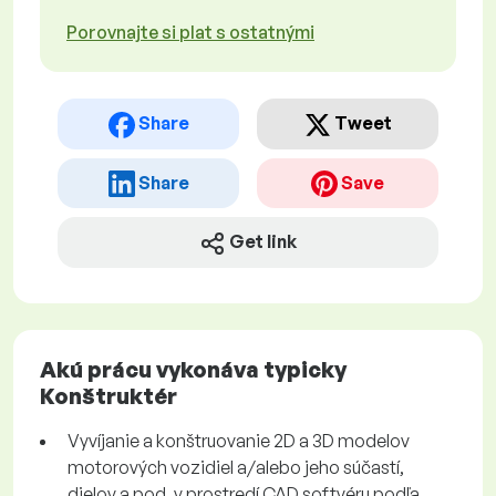
Porovnajte si plat s ostatnými
Share
Tweet
Share
Save
Get link
Akú prácu vykonáva typicky
Konštruktér
Vyvíjanie a konštruovanie 2D a 3D modelov
motorových vozidiel a/alebo jeho súčastí,
dielov a pod. v prostredí CAD softvéru podľa