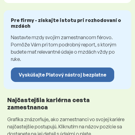
Pre firmy - získajte istotu pri rozhodovaní o
mzdách
Nastavte mzdy svojim zamestnancom férovo.
Pomôže Vám pri tom podrobný report, s ktorým
budete mať relevantné údaje o mzdách vždy po
ruke.
Vyskúšajte Platový nástroj bezplatne
Najčastejšia kariérna cesta
zamestnanca
Grafika znázorňuje, ako zamestnanci vo svojej kariére
najčastejšie postupujú. Kliknutím na názov pozície sa
dostanete na jej detail s údajmi o plate.