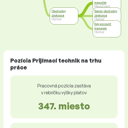
manažér
Manažment
Obchodný
Senior obchodný
zástupca
zástupca
Obchod
Obchod
Key account
manager
Obchod
Pozícia Prijímací technik na trhu
práce
Pracovná pozícia zastáva
v rebríčku výšky platov
347. miesto