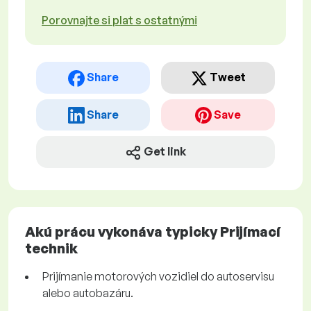
Porovnajte si plat s ostatnými
Share
Tweet
Share
Save
Get link
Akú prácu vykonáva typicky Prijímací
technik
Prijímanie motorových vozidiel do autoservisu
alebo autobazáru.