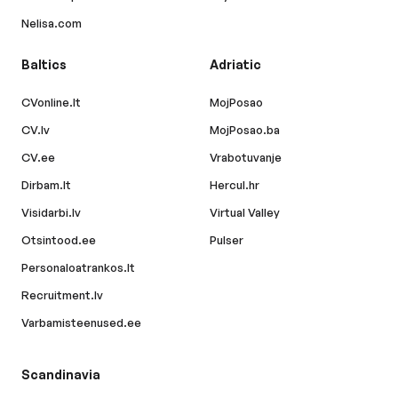
Nelisa.com
Baltics
Adriatic
CVonline.lt
MojPosao
CV.lv
MojPosao.ba
CV.ee
Vrabotuvanje
Dirbam.lt
Hercul.hr
Visidarbi.lv
Virtual Valley
Otsintood.ee
Pulser
Personaloatrankos.lt
Recruitment.lv
Varbamisteenused.ee
Scandinavia