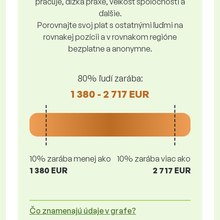
pracuje, dĺžka praxe, veľkosť spoločnosti a
ďalšie.
Porovnajte svoj plat s ostatnými ľuďmi na
rovnakej pozícii a v rovnakom regióne
bezplatne a anonymne.
80% ľudí zarába:
1 380 - 2 717 EUR
10% zarába menej ako
10% zarába viac ako
1 380 EUR
2 717 EUR
Čo znamenajú údaje v grafe?