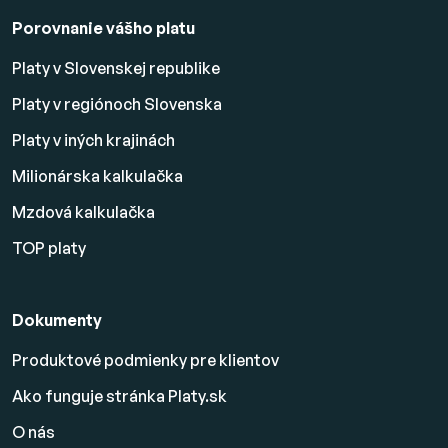
Porovnanie vášho platu
Platy v Slovenskej republike
Platy v regiónoch Slovenska
Platy v iných krajinách
Milionárska kalkulačka
Mzdová kalkulačka
TOP platy
Dokumenty
Produktové podmienky pre klientov
Ako funguje stránka Platy.sk
O nás