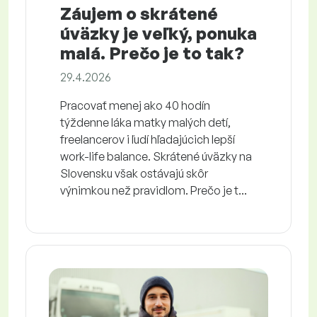
Záujem o skrátené
úväzky je veľký, ponuka
malá. Prečo je to tak?
29.4.2026
Pracovať menej ako 40 hodín
týždenne láka matky malých detí,
freelancerov i ľudí hľadajúcich lepší
work-life balance. Skrátené úväzky na
Slovensku však ostávajú skôr
výnimkou než pravidlom. Prečo je t...