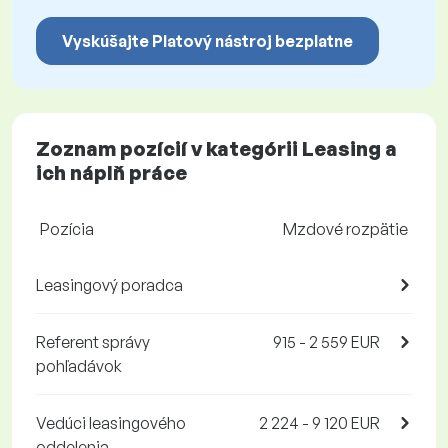
Vyskúšajte Platový nástroj bezplatne
Zoznam pozícií v kategórii Leasing a
ich náplň práce
Pozícia
Mzdové rozpätie
Leasingový poradca
Referent správy
915 - 2 559 EUR
pohľadávok
Vedúci leasingového
2 224 - 9 120 EUR
oddelenia