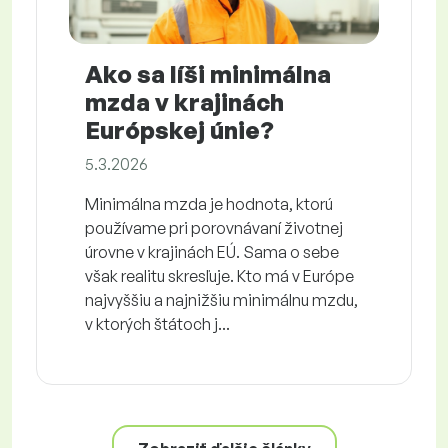
Ako sa líši minimálna
mzda v krajinách
Európskej únie?
5.3.2026
Minimálna mzda je hodnota, ktorú
používame pri porovnávaní životnej
úrovne v krajinách EÚ. Sama o sebe
však realitu skresľuje. Kto má v Európe
najvyššiu a najnižšiu minimálnu mzdu,
v ktorých štátoch j...