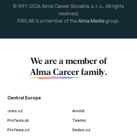
© 1997-2026 Alma Career Slovakia, s. r. o., All rights
reserved.
PAYLAB is a member of the
Alma Media
group.
We are a member of
Alma Career
family.
Central Europe
Jobs.cz
Arnold
Profesia.sk
Teamio
Profesia.cz
Seduo.cz