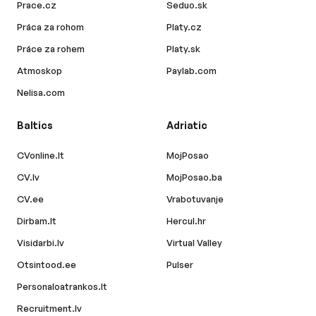
Prace.cz
Seduo.sk
Práca za rohom
Platy.cz
Práce za rohem
Platy.sk
Atmoskop
Paylab.com
Nelisa.com
Baltics
Adriatic
CVonline.lt
MojPosao
CV.lv
MojPosao.ba
CV.ee
Vrabotuvanje
Dirbam.lt
Hercul.hr
Visidarbi.lv
Virtual Valley
Otsintood.ee
Pulser
Personaloatrankos.lt
Recruitment.lv