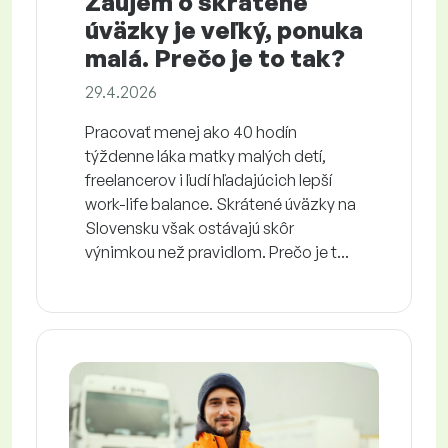
Záujem o skrátené
úväzky je veľký, ponuka
malá. Prečo je to tak?
29.4.2026
Pracovať menej ako 40 hodín
týždenne láka matky malých detí,
freelancerov i ľudí hľadajúcich lepší
work-life balance. Skrátené úväzky na
Slovensku však ostávajú skôr
výnimkou než pravidlom. Prečo je t...