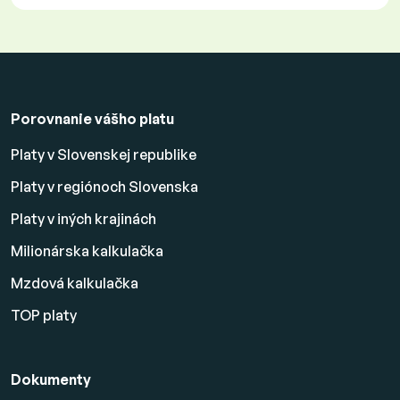
Porovnanie vášho platu
Platy v Slovenskej republike
Platy v regiónoch Slovenska
Platy v iných krajinách
Milionárska kalkulačka
Mzdová kalkulačka
TOP platy
Dokumenty