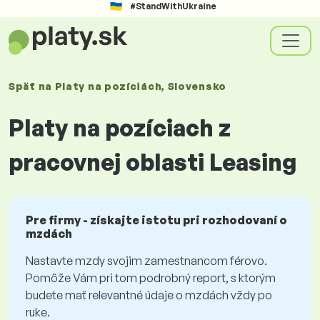
#StandWithUkraine
Späť na
Platy
na pozíciách
, Slovensko
Platy na pozíciach z
pracovnej oblasti Leasing
Pre firmy - získajte istotu pri rozhodovaní o
mzdách
Nastavte mzdy svojim zamestnancom férovo.
Pomôže Vám pri tom podrobný report, s ktorým
budete mať relevantné údaje o mzdách vždy po
ruke.