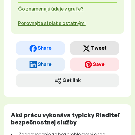
Čo znamenajú údaje v grafe?
Porovnajte si plat s ostatnými
Share
Tweet
Share
Save
Get link
Akú prácu vykonáva typicky Riaditeľ
bezpečnostnej služby
Zodpovedanie za bezproblémový chod