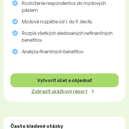
Rozloženie respondentov do mzdových
pásiem
Mzdové rozpätie od 1. do 9. decilu
Rozpis všetkých sledovaných nefinančných
benefitov
Analýza finančných benefitov
Vytvoriť účet a objednať
Zobraziť ukážkový report
Často kladené otázky