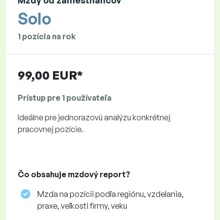
Mzdy od zamestnancov
Solo
1 pozícia na rok
99,00 EUR*
Prístup pre 1 používateľa
Ideálne pre jednorazovú analýzu konkrétnej
pracovnej pozície.
Čo obsahuje mzdový report?
Mzda na pozícii podľa regiónu, vzdelania,
praxe, veľkosti firmy, veku