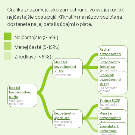
Grafika znázorňuje, ako zamestnanci vo svojej kariére
najčastejšie postupujú. Kliknutím na názov pozície sa
dostanete na jej detail s údajmi o plate.
Najčastejšie (>15%)
Menej časté (5-15%)
Riaditeľ
bezpečnostnej
Zriedkavé (<5%)
služby
Manažér
Bezpečnostný
Vrcholový
manažment
bezpečnostnej
špecialista
Bezpečnosť a
služby
ochrana
Pracovník
Manažment
bezpečnostnej
služby
Riaditeľ
Bezpečnosť a
ochrana
bezpečnostnej
služby
Technik BOZP
Vrcholový
manažment
Bezpečnosť a
ochrana
Bezpečnostný
Manažér
špecialista
bezpečnostnej
Bezpečnosť a
služby
ochrana
Špecialista IT
Manažment
bezpečnosti
Informačné