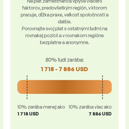
Na plat zamestnanca vplýva viacero
faktorov, predovšetkým región, v ktorom
pracuje, dĺžka praxe, veľkosť spoločnosti a
ďalšie.
Porovnajte svoj plat s ostatnými ľuďmi na
rovnakej pozícii a v rovnakom regióne
bezplatne a anonymne.
80% ľudí zarába:
1 718 - 7 886 USD
10% zarába menej ako
10% zarába viac ako
1 718 USD
7 886 USD