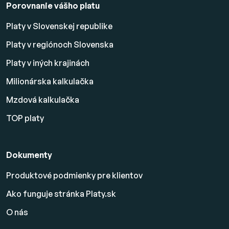
Porovnanie vášho platu
Platy v Slovenskej republike
Platy v regiónoch Slovenska
Platy v iných krajinách
Milionárska kalkulačka
Mzdová kalkulačka
TOP platy
Dokumenty
Produktové podmienky pre klientov
Ako funguje stránka Platy.sk
O nás