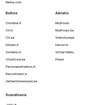
Nelisa.com
Baltics
Adriatic
CVonline.lt
MojPosao
CV.lv
MojPosao.ba
CV.ee
Vrabotuvanje
Dirbam.lt
Hercul.hr
Visidarbi.lv
Virtual Valley
Otsintood.ee
Pulser
Personaloatrankos.lt
Recruitment.lv
Varbamisteenused.ee
Scandinavia
Jobly.fi