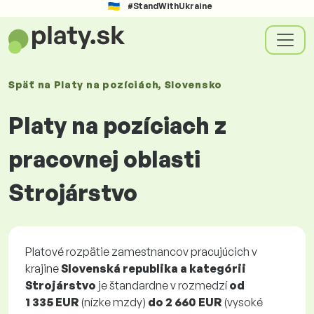
#StandWithUkraine
Späť na
Platy
na pozíciách
, Slovensko
Platy na pozíciach z
pracovnej oblasti
Strojárstvo
Platové rozpätie zamestnancov pracujúcich v
krajine
Slovenská republika a kategórii
Strojárstvo
je štandardne v rozmedzí
od
1 335 EUR
(nízke mzdy)
do
2 660 EUR
(vysoké