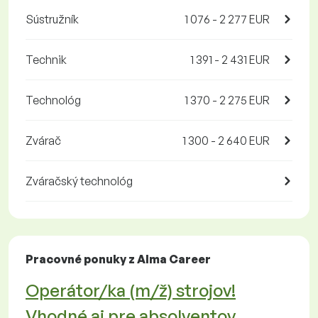
Sústružník
1 076 - 2 277 EUR
Technik
1 391 - 2 431 EUR
Technológ
1 370 - 2 275 EUR
Zvárač
1 300 - 2 640 EUR
Zváračský technológ
Pracovné ponuky z Alma Career
Operátor/ka (m/ž) strojov!
Vhodné aj pre absolventov