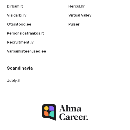
Dirbam.lt
Hercul.hr
Visidarbi.lv
Virtual Valley
Otsintood.ee
Pulser
Personaloatrankos.lt
Recruitment.lv
Varbamisteenused.ee
Scandinavia
Jobly.fi