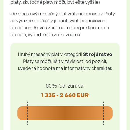
platy, skutočné platy môžu byť ešte vyššie)
Ide o celkový mesačný plat vrátane bonusov. Platy
sa výrazne odlišujú v jednotlivých pracovných
pozíciách. Ak vás zaujímajú platy pre konkrétnu
pozíciu, vyberte si ju zo zoznamu.
Hrubý mesačný plat v kategórii
Strojárstvo
Platy sa môžu líšiť v závislosti od pozícií,
uvedená hodnota má informatívny charakter.
80% ľudí zarába:
1 335 - 2 660 EUR