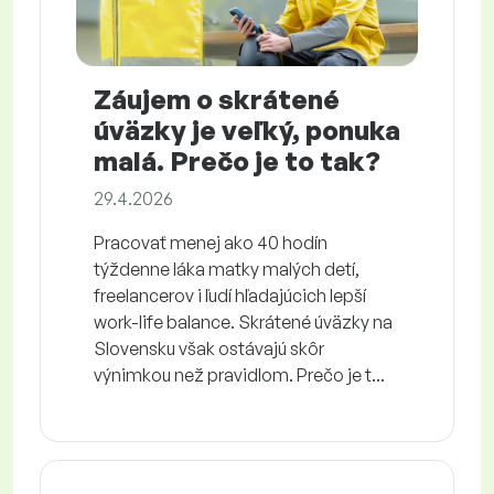
Záujem o skrátené
úväzky je veľký, ponuka
malá. Prečo je to tak?
29.4.2026
Pracovať menej ako 40 hodín
týždenne láka matky malých detí,
freelancerov i ľudí hľadajúcich lepší
work-life balance. Skrátené úväzky na
Slovensku však ostávajú skôr
výnimkou než pravidlom. Prečo je t...