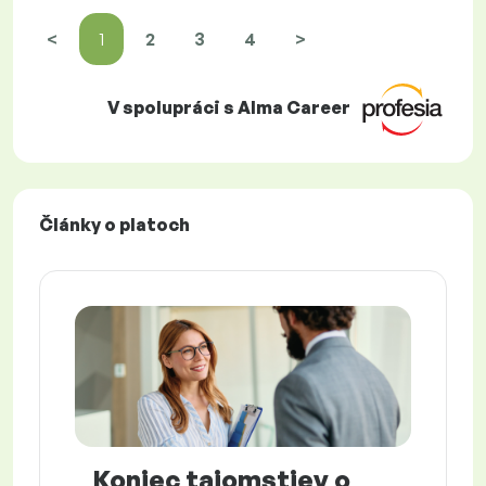
<
1
2
3
4
>
V spolupráci s Alma Career
Články o platoch
Koniec tajomstiev o