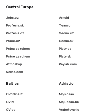
Central Europe
Jobs.cz
Arnold
Profesia.sk
Teamio
Profesia.cz
Seduo.cz
Prace.cz
Seduo.sk
Práca za rohom
Platy.cz
Práce za rohem
Platy.sk
Atmoskop
Paylab.com
Nelisa.com
Baltics
Adriatic
CVonline.lt
MojPosao
CV.lv
MojPosao.ba
CV.ee
Vrabotuvanje