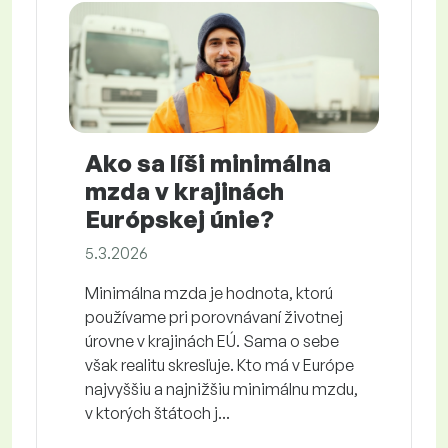
Ako sa líši minimálna
mzda v krajinách
Európskej únie?
5.3.2026
Minimálna mzda je hodnota, ktorú
používame pri porovnávaní životnej
úrovne v krajinách EÚ. Sama o sebe
však realitu skresľuje. Kto má v Európe
najvyššiu a najnižšiu minimálnu mzdu,
v ktorých štátoch j...