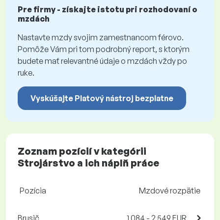
Pre firmy - získajte istotu pri rozhodovaní o
mzdách
Nastavte mzdy svojim zamestnancom férovo.
Pomôže Vám pri tom podrobný report, s ktorým
budete mať relevantné údaje o mzdách vždy po
ruke.
Vyskúšajte Platový nástroj bezplatne
Zoznam pozícií v kategórii
Strojárstvo a ich náplň práce
Pozícia
Mzdové rozpätie
Brusič
1 084 - 2 549 EUR