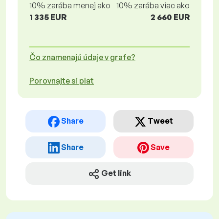
10% zarába menej ako
10% zarába viac ako
1 335 EUR
2 660 EUR
Čo znamenajú údaje v grafe?
Porovnajte si plat
Share
Tweet
Share
Save
Get link