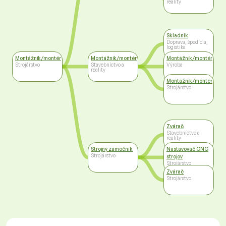
reality
Skladník
Doprava, špedícia,
logistika
Montážnik/montér
Montážnik/montér
Montážnik/montér
Strojárstvo
Stavebníctvo a
Výroba
reality
Montážnik/montér
Strojárstvo
Zvárač
Stavebníctvo a
reality
Strojný zámočník
Nastavovač CNC
Strojárstvo
strojov
Strojárstvo
Zvárač
Strojárstvo