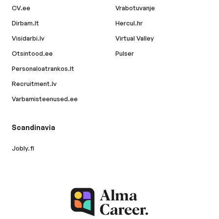
CV.ee
Vrabotuvanje
Dirbam.lt
Hercul.hr
Visidarbi.lv
Virtual Valley
Otsintood.ee
Pulser
Personaloatrankos.lt
Recruitment.lv
Varbamisteenused.ee
Scandinavia
Jobly.fi