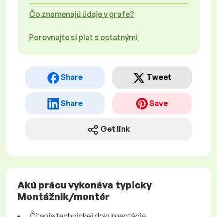
Čo znamenajú údaje v grafe?
Porovnajte si plat s ostatnými
Share
Tweet
Share
Save
Get link
Akú prácu vykonáva typicky
Montážnik/montér
Čítanie technickej dokumentácie.