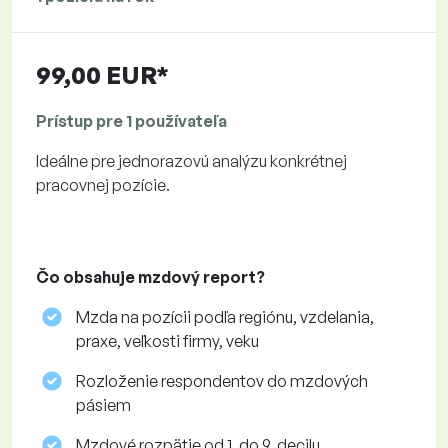
99,00 EUR*
Prístup pre 1 používateľa
Ideálne pre jednorazovú analýzu konkrétnej
pracovnej pozície.
Čo obsahuje mzdový report?
Mzda na pozícii podľa regiónu, vzdelania,
praxe, veľkosti firmy, veku
Rozloženie respondentov do mzdových
pásiem
Mzdové rozpätie od 1. do 9. decilu