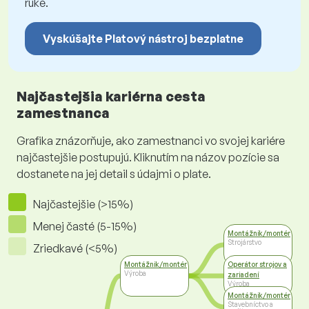
ruke.
Vyskúšajte Platový nástroj bezplatne
Najčastejšia kariérna cesta
zamestnanca
Grafika znázorňuje, ako zamestnanci vo svojej kariére
najčastejšie postupujú. Kliknutím na názov pozície sa
dostanete na jej detail s údajmi o plate.
Najčastejšie (>15%)
Menej časté (5-15%)
Montážnik/montér
Strojárstvo
Zriedkavé (<5%)
Montážnik/montér
Operátor strojov a
Výroba
zariadení
Výroba
Montážnik/montér
Stavebníctvo a