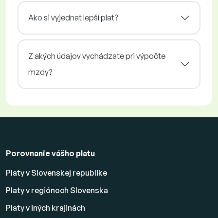
Ako si vyjednať lepší plat?
Z akých údajov vychádzate pri výpočte
mzdy?
Porovnanie vášho platu
Platy v Slovenskej republike
Platy v regiónoch Slovenska
Platy v iných krajinách