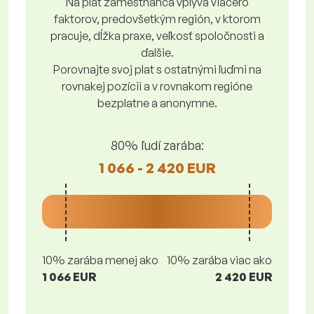
Na plat zamestnanca vplýva viacero
faktorov, predovšetkým región, v ktorom
pracuje, dĺžka praxe, veľkosť spoločnosti a
ďalšie.
Porovnajte svoj plat s ostatnými ľuďmi na
rovnakej pozícii a v rovnakom regióne
bezplatne a anonymne.
80% ľudí zarába:
1 066 - 2 420 EUR
10% zarába menej ako
10% zarába viac ako
1 066 EUR
2 420 EUR