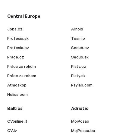
Central Europe
Jobs.cz
Arnold
Profesia.sk
Teamio
Profesia.cz
Seduo.cz
Prace.cz
Seduo.sk
Práca za rohom
Platy.cz
Práce za rohem
Platy.sk
Atmoskop
Paylab.com
Nelisa.com
Baltics
Adriatic
CVonline.lt
MojPosao
CV.lv
MojPosao.ba