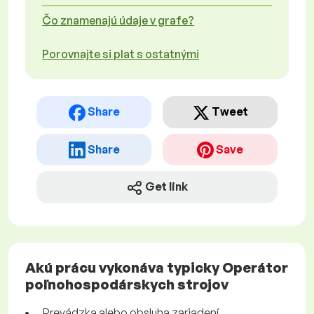
Čo znamenajú údaje v grafe?
Porovnajte si plat s ostatnými
Share
Tweet
Share
Save
Get link
Akú prácu vykonáva typicky Operátor
poľnohospodárskych strojov
Prevádzka alebo obsluha zariadení