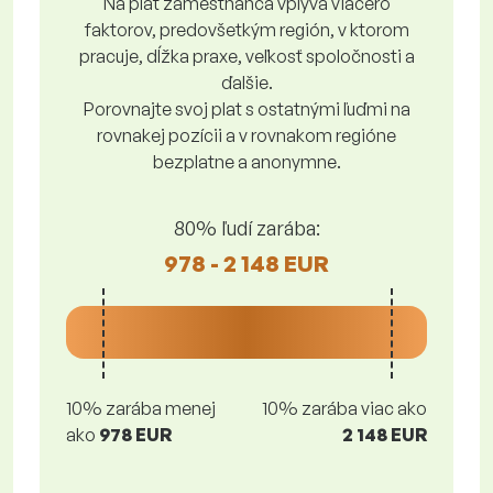
Na plat zamestnanca vplýva viacero
faktorov, predovšetkým región, v ktorom
pracuje, dĺžka praxe, veľkosť spoločnosti a
ďalšie.
Porovnajte svoj plat s ostatnými ľuďmi na
rovnakej pozícii a v rovnakom regióne
bezplatne a anonymne.
80% ľudí zarába:
978 - 2 148 EUR
10% zarába menej
10% zarába viac ako
ako
978 EUR
2 148 EUR