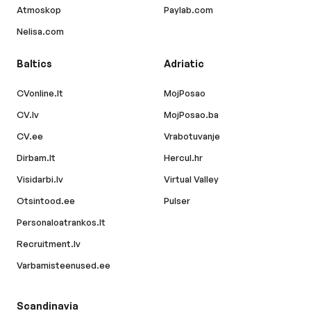
Atmoskop
Paylab.com
Nelisa.com
Baltics
Adriatic
CVonline.lt
MojPosao
CV.lv
MojPosao.ba
CV.ee
Vrabotuvanje
Dirbam.lt
Hercul.hr
Visidarbi.lv
Virtual Valley
Otsintood.ee
Pulser
Personaloatrankos.lt
Recruitment.lv
Varbamisteenused.ee
Scandinavia