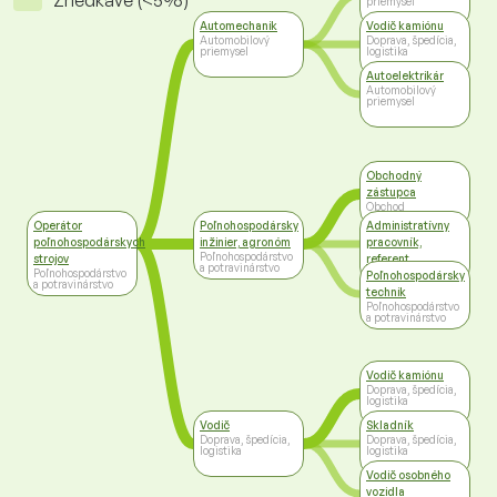
Zriedkavé (<5%)
priemysel
Automechanik
Vodič kamiónu
Automobilový
Doprava, špedícia,
priemysel
logistika
Autoelektrikár
Automobilový
priemysel
Obchodný
zástupca
Obchod
Operátor
Poľnohospodársky
Administratívny
poľnohospodárskych
inžinier, agronóm
pracovník,
Poľnohospodárstvo
strojov
referent
a potravinárstvo
Poľnohospodárstvo
Administratíva
Poľnohospodársky
a potravinárstvo
technik
Poľnohospodárstvo
a potravinárstvo
Vodič kamiónu
Doprava, špedícia,
logistika
Vodič
Skladník
Doprava, špedícia,
Doprava, špedícia,
logistika
logistika
Vodič osobného
vozidla