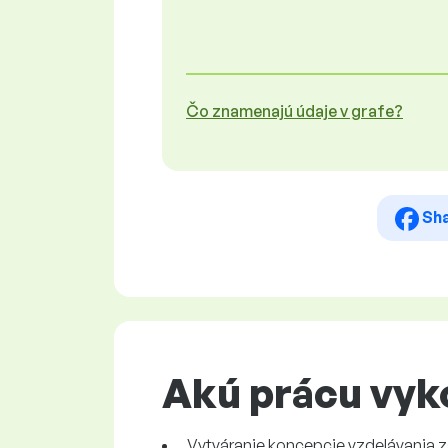
Čo znamenajú údaje v grafe?
Sh
Akú prácu vyk
Vytváranie koncepcie vzdelávania 