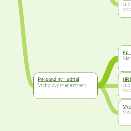
Ľud
per
Per
Ma
Personálny riaditeľ
HR 
Vrcholový manažment
Ľud
per
Výk
Vrc