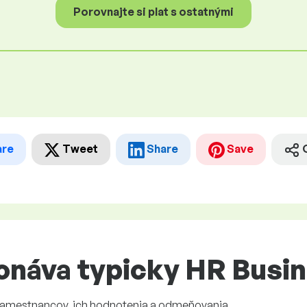
Porovnajte si plat s ostatnými
are
Tweet
Share
Save
onáva typicky HR Busin
zamestnancov, ich hodnotenia a odmeňovania.