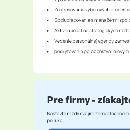
Zastrešovanie výberových procesov 
Spolupracovanie s manažérmi spoloč
Aktívna účasť na strategických rozh
Vedenie personálnej agendy zames
poskytovanie poradenstva líniovým 
Pre firmy - získaj
Nastavte mzdy svojim zamestnancom fé
po ruke.