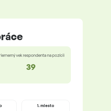
práce
riemerný vek respondenta na pozícii
39
o
1. miesto