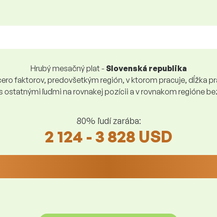
Hrubý mesačný plat -
Slovenská republika
ro faktorov, predovšetkým región, v ktorom pracuje, dĺžka pra
 s ostatnými ľuďmi na rovnakej pozícii a v rovnakom regióne 
80% ľudí zarába:
2 124 - 3 828 USD