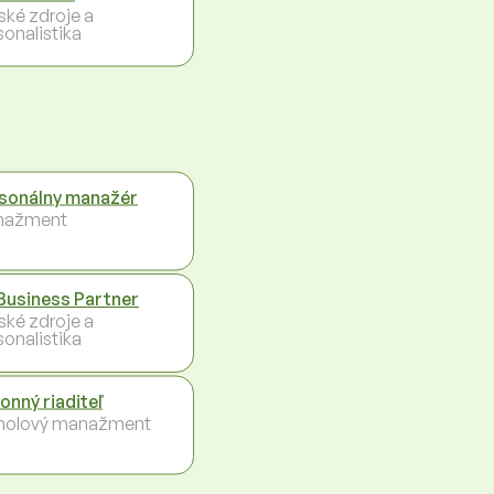
ské zdroje a
sonalistika
sonálny manažér
nažment
Business Partner
ské zdroje a
sonalistika
onný riaditeľ
holový manažment