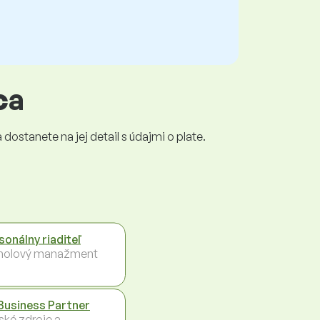
ca
dostanete na jej detail s údajmi o plate.
sonálny riaditeľ
holový manažment
Business Partner
ské zdroje a