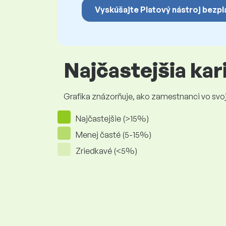
Vyskúšajte Platový nástroj bezpl
Najčastejšia ka
Grafika znázorňuje, ako zamestnanci vo svojej
Najčastejšie (>15%)
Menej časté (5-15%)
Zriedkavé (<5%)