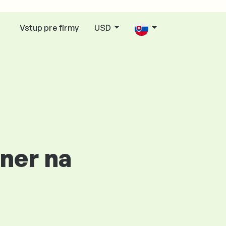
Vstup pre firmy
USD
ner na