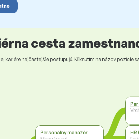
atne
riérna cesta zamestnan
 kariére najčastejšie postupujú. Kliknutím na názov pozície sa 
Per
Vrc
Personálny manažér
HR 
Manažment
Ľud