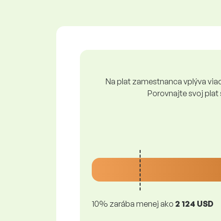
Na plat zamestnanca vplýva viace
Porovnajte svoj plat
10% zarába menej ako
2 124 USD