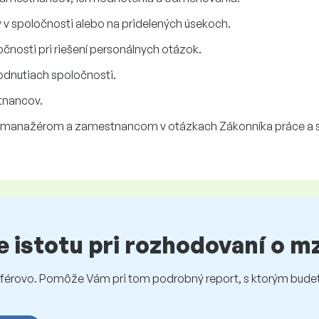
v spoločnosti alebo na pridelených úsekoch.
nosti pri riešení personálnych otázok.
odnutiach spoločnosti.
tnancov.
manažérom a zamestnancom v otázkach Zákonníka práce a súvi
te istotu pri rozhodovaní o 
rovo. Pomôže Vám pri tom podrobný report, s ktorým budet