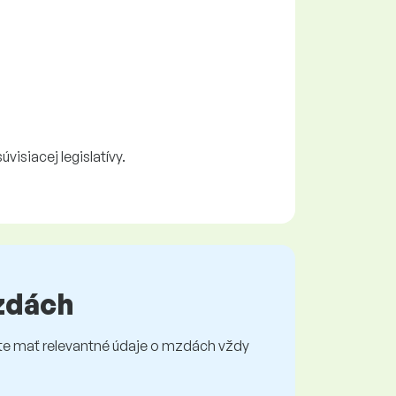
siacej legislatívy.
mzdách
e mať relevantné údaje o mzdách vždy