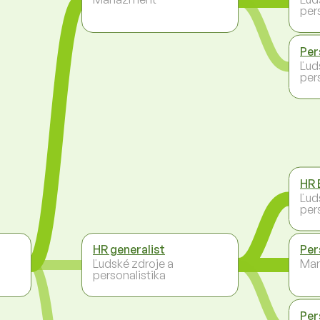
per
Per
Ľud
per
HR 
Ľud
per
HR generalist
Per
Ľudské zdroje a
Ma
personalistika
Per