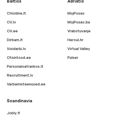
Baltics
Adriatic
CVonline.lt
MojPosao
CV.lv
MojPosao.ba
CV.ee
Vrabotuvanje
Dirbam.lt
Hercul.hr
Visidarbi.lv
Virtual Valley
Otsintood.ee
Pulser
Personaloatrankos.lt
Recruitment.lv
Varbamisteenused.ee
Scandinavia
Jobly.fi