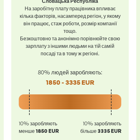
Словацька Республіка
На заробітну плату працівника впливає
кілька факторів, насамперед регіон, у якому
він працює, стаж роботи, розмір компанії
тощо.
Безкоштовно та анонімно порівнюйте свою
зарплату з іншими людьми на тій самій
посаді та в тому ж регіоні.
80% людей заробляють:
1850 - 3335 EUR
10% заробляють
10% заробляють
менше
1850 EUR
більше
3335 EUR