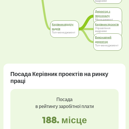
кадрами
Директор з
персоналу
Менеджмент
Керівник відділу
Керівник проектів
Управління
кадрів
кадрами
Топ-менеджмент
Виконавчий
директор
Топ-менеджмент
Посада Керівник проектів на ринку
праці
Посада
в рейтингу заробітної плати
188. місце