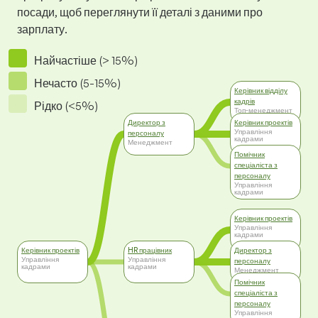
посади, щоб переглянути її деталі з даними про
зарплату.
Найчастіше (> 15%)
Нечасто (5-15%)
Керівник відділу
кадрів
Рідко (<5%)
Топ-менеджмент
Директор з
Керівник проектів
Управління
персоналу
кадрами
Менеджмент
Помічник
спеціаліста з
персоналу
Управління
кадрами
Керівник проектів
Управління
кадрами
Керівник проектів
HR працівник
Директор з
Управління
Управління
персоналу
кадрами
кадрами
Менеджмент
Помічник
спеціаліста з
персоналу
Управління