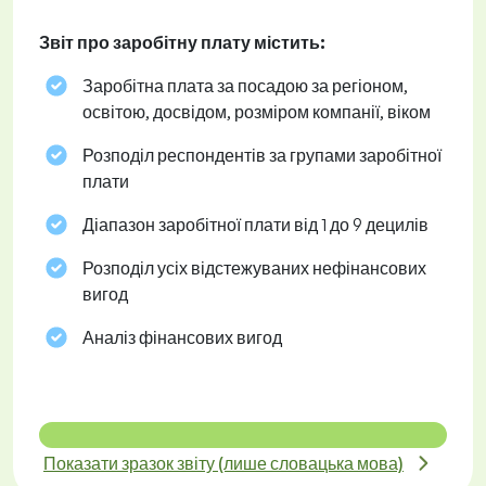
Звіт про заробітну плату містить:
Заробітна плата за посадою за регіоном,
освітою, досвідом, розміром компанії, віком
Розподіл респондентів за групами заробітної
плати
Діапазон заробітної плати від 1 до 9 децилів
Розподіл усіх відстежуваних нефінансових
вигод
Аналіз фінансових вигод
Показати зразок звіту (лише словацька мова)