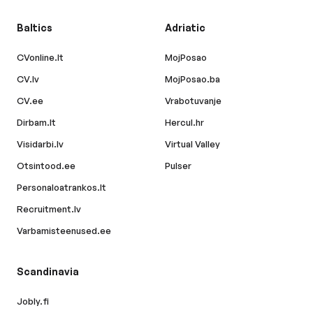
Baltics
Adriatic
CVonline.lt
MojPosao
CV.lv
MojPosao.ba
CV.ee
Vrabotuvanje
Dirbam.lt
Hercul.hr
Visidarbi.lv
Virtual Valley
Otsintood.ee
Pulser
Personaloatrankos.lt
Recruitment.lv
Varbamisteenused.ee
Scandinavia
Jobly.fi