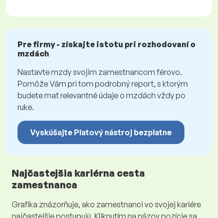
Pre firmy - získajte istotu pri rozhodovaní o
mzdách
Nastavte mzdy svojim zamestnancom férovo.
Pomôže Vám pri tom podrobný report, s ktorým
budete mať relevantné údaje o mzdách vždy po
ruke.
Vyskúšajte Platový nástroj bezplatne
Najčastejšia kariérna cesta
zamestnanca
Grafika znázorňuje, ako zamestnanci vo svojej kariére
najčastejšie postupujú. Kliknutím na názov pozície sa