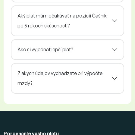
Aký plat mám očakávať na pozícii Čašník
po 5 rokoch skúseností?
Ako si vyjednať lepší plat?
Z akých údajov vychádzate pri výpočte
mzdy?
Porovnanie vášho platu