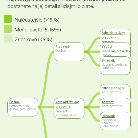
dostanete na jej detail s údajmi o plate.
Najčastejšie (>15%)
Menej časté (5-15%)
Administratívny
pracovník,
Zriedkavé (<5%)
referent
Administratíva
Predavač
Vedúci
Obchod
predajne/prevádzky
Obchod
Skladník
Doprava, špedícia,
logistika
Office manager
Administratíva
Čašník
Administratívny
Asistent
Cestovný ruch,
Administratíva
pracovník,
gastro, hotelierstvo
referent
Administratíva
Účtovník
Ekonomika,
financie,
účtovníctvo