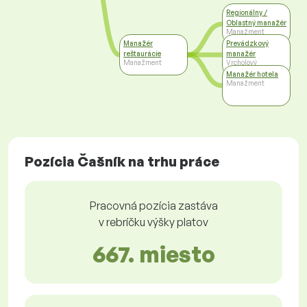
Regionálny /
Oblastný manažér
Manažment
Manažér
Prevádzkový
reštaurácie
manažér
Manažment
Vrcholový
manažment
Manažér hotela
Manažment
Pozícia Čašník na trhu práce
Pracovná pozícia zastáva
v rebríčku výšky platov
667. miesto