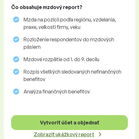
Čo obsahuje mzdový report?
Mzda na pozícii podľa regiónu, vzdelania,
praxe, veľkosti firmy, veku
Rozloženie respondentov do mzdových
pásiem
Mzdové rozpätie od 1. do 9. decilu
Rozpis všetkých sledovaných nefinančných
benefitov
Analýza finančných benefitov
Vytvoriť účet a objednať
Zobraziť ukážkový report