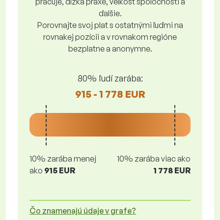
pracuje, dĺžka praxe, veľkosť spoločnosti a
ďalšie.
Porovnajte svoj plat s ostatnými ľuďmi na
rovnakej pozícii a v rovnakom regióne
bezplatne a anonymne.
80% ľudí zarába:
915 - 1 778 EUR
10% zarába menej
10% zarába viac ako
ako
915 EUR
1 778 EUR
Čo znamenajú údaje v grafe?