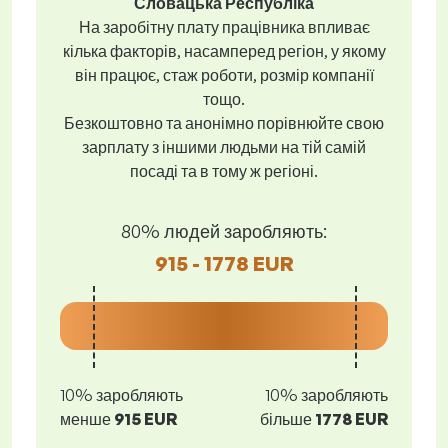
Словацька Республіка
На заробітну плату працівника впливає
кілька факторів, насамперед регіон, у якому
він працює, стаж роботи, розмір компанії
тощо.
Безкоштовно та анонімно порівнюйте свою
зарплату з іншими людьми на тій самій
посаді та в тому ж регіоні.
80% людей заробляють:
915 - 1778 EUR
10% заробляють
10% заробляють
менше
915 EUR
більше
1778 EUR