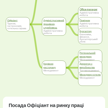
Office manager
Адміністративна
робота
Офіціант
Адміністративний
Помічник
Туризм,
Адміністративна
працівник,
гастрономія,
робота
службовець
готельна справа
Адміністративна
Бухгалтер
робота
Економіка,
фінанси,
бухгалтерський
облік
Регіональний
менеджер
Менеджмент
Керівник
Директор з
ресторану
виробництва
Менеджмент
Топ-менеджмент
Менеджер готелю
Менеджмент
Посада Офіціант на ринку праці