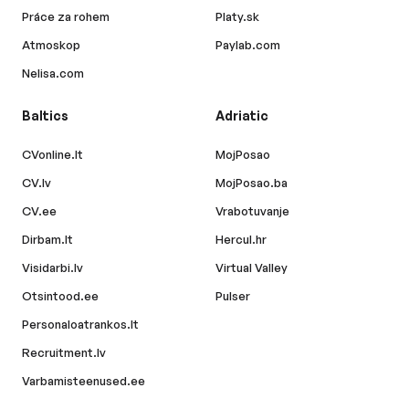
Práce za rohem
Platy.sk
Atmoskop
Paylab.com
Nelisa.com
Baltics
Adriatic
CVonline.lt
MojPosao
CV.lv
MojPosao.ba
CV.ee
Vrabotuvanje
Dirbam.lt
Hercul.hr
Visidarbi.lv
Virtual Valley
Otsintood.ee
Pulser
Personaloatrankos.lt
Recruitment.lv
Varbamisteenused.ee