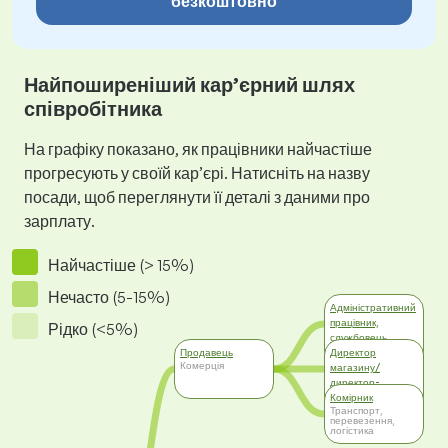
безкоштовно
Найпоширеніший кар’єрний шлях
співробітника
На графіку показано, як працівники найчастіше
прогресують у своїй кар’єрі. Натисніть на назву
посади, щоб переглянути її деталі з даними про
зарплату.
Найчастіше (> 15%)
Нечасто (5-15%)
Адміністративний
працівник,
Рідко (<5%)
службовець
Адміністративна
Продавець
Директор
робота
Комерція
магазину/
директор-
розпорядник
Комірник
Комерція
Транспорт,
перевезення,
логістика