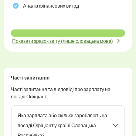
Аналіз фінансових вигод
Показати зразок звіту (лише словацька мова)
Часті запитання
Часті запитання та відповіді про зарплату на
посаді Офіціант.
Яка зарплата або скільки заробляють на
посаді Офіціант у країні Словацька
Республіка?