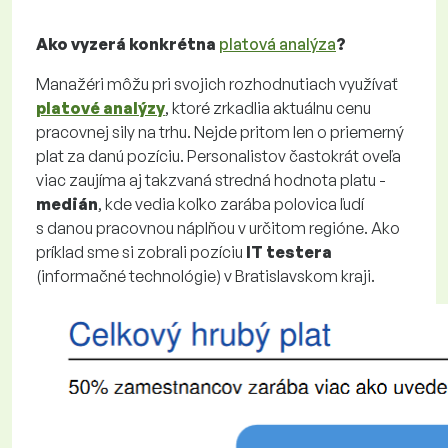
Ako vyzerá konkrétna
platová analýza
?
Manažéri môžu pri svojich rozhodnutiach využívať
platové analýzy
, ktoré zrkadlia aktuálnu cenu
pracovnej sily na trhu. Nejde pritom len o priemerný
plat za danú pozíciu. Personalistov častokrát oveľa
viac zaujíma aj takzvaná stredná hodnota platu -
medián
, kde vedia koľko zarába polovica ľudí
s danou pracovnou náplňou v určitom regióne. Ako
príklad sme si zobrali pozíciu
IT testera
(informačné technológie) v Bratislavskom kraji.