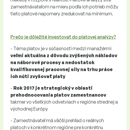
zamestnávateľom na mieru podľa ich potrieb môžu
tieto platové nepomery zredukovať na minimum.
Prečo je dôležité investovať do platovej analýzy?
- Téma platov je v súčasnosti medzi manažérmi
veľmi aktuálna z dôvodu zvýšených nákladov
na náborové procesy a nedostatok
kvalifikovanej pracovnej sily na trhu práce
ich núti zvyšovať platy
-
Rok 2017 je strategický v oblasti
prehodnocovania platov zamestnancov
takmer vo všetkých odvetviach v regióne strednej a
východnej Európy
- Zamestnávateľ má väčší prehľad o reálnych
platoch v konkrétnom regióne pre konkrétnu