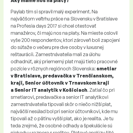
Aký máme nos na platy?
Paylab tím si spravil malý experiment. Na
najväčšom veľtrhu práce na Slovensku v Bratislave
na Profesia days 2017 si chcel otestovať
manažérov, či majú nos na platy. Na mieste oslovil
vyše 200 respondentov, ktorí zároveň boli zapojení
do súťaže o večeru pre dve osoby v luxusnej
reštaurácii. Zamestnávatelia mali za úlohu
odhadnúť, aký priemerný plat majú tieto pracovné
pozície v rôznych regiónoch Slovenska:
smetiar
v Bratislave, predavačka v Trenčianskom,
kraji, Senior účtovník v Trnavskom kraji
a Senior IT analytik v Košiciach
. Zatiaľ čo pri
smetiarovi, predavačke a senior IT analytikovi
zamestnávatelia tipovali skôr o niečo nižší plat,
najväčší nesúlad bol pri senior účtovníkovi, kde mu
tipovali až o pätinu vyšší plat, ako je realita. Je tu
teda zrejmé, že osobné odhady a špekulácie sú
niekedy v rozpore s realitou. Platové analýzy šité