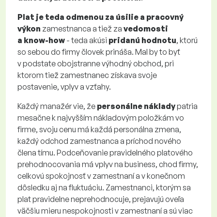
Plat je teda odmenou za úsilie a pracovný
výkon
zamestnanca a tiež za
vedomosti
a know-how
- teda akúsi
pridanú hodnotu
, ktorú
so sebou do firmy človek prináša. Mal by to byť
v podstate obojstranne výhodný obchod, pri
ktorom tiež zamestnanec získava svoje
postavenie, vplyv a vzťahy.
Každý manažér vie, že
personálne náklady
patria
mesačne k najvyšším nákladovým položkám vo
firme, svoju cenu má každá personálna zmena,
každý odchod zamestnanca a príchod nového
člena tímu. Podceňovanie pravidelného platového
prehodnocovania má vplyv na business, chod firmy,
celkovú spokojnosť v zamestnaní a v konečnom
dôsledku aj na fluktuáciu. Zamestnanci, ktorým sa
plat pravidelne neprehodnocuje, prejavujú oveľa
väčšiu mieru nespokojnosti v zamestnaní a sú viac