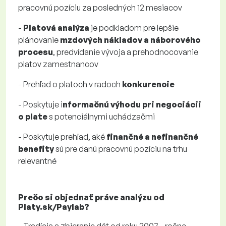
pracovnú pozíciu za posledných 12 mesiacov
-
Platová analýza
je podkladom pre lepšie
plánovanie
mzdových nákladov a náborového
procesu
, predvídanie vývoja a prehodnocovanie
platov zamestnancov
- Prehľad o platoch v radoch
konkurencie
- Poskytuje i
nformačnú výhodu pri negociácii
o plate
s potenciálnymi uchádzačmi
- Poskytuje prehľad, aké
finančné a nefinančné
benefity
sú pre danú pracovnú pozíciu na trhu
relevantné
Prečo si objednať práve analýzu od
Platy.sk/Paylab?