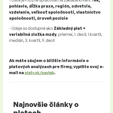
- Dáta je možné spracovať na základe kritérií: v
ek,
pohlavie, dĺžka praxe, región, odvetvie,
vzdelanie, veľkosť spoločnosti, vlastníctvo
spoločnosti, úroveň pozície
- Údaje sú dostupné ako
Základný plat +
variabilná zložka mzdy
, priemer, 1. decil, 1.kvartil,
medián, 3. kvartil, 9. decil
Ak máte záujem o bližšie informácie o
platových analýzach pre firmy, vyplňte svoj e-
mail na
platy.sk/paylab
.
Najnovšie články o
platoch