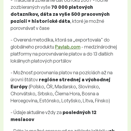
- Tradícia a zbieranie dát od roku 2007 - ročne
zozbieraných vyše
70 000 platových
dotazníkov, dáta za vyše 500 pracovných
pozícií + historické dáta
, ktoré je možné
porovnávať v čase
- Overená metodika, ktorá sa „exportovala" do
globálneho produktu
Paylab.com
- medzinárodnej
platformy na porovnávanie platov a do 13 ďalších
lokálnych platových portálov
- Možnosť porovnania platov na pozíciách až na
úrovni štátov
regióne strednej a východnej
Európy
(Poľsko, ČR, Maďarsko, Slovinsko,
Chorvátsko, Srbsko, Čierna Hora, Bosna a
Hercegovina, Estónsko, Lotyšsko, Litva, Fínsko)
- Údaje aktuálne vždy za
posledných 12
mesiacov