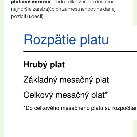
platové minimá
- teda koľko zarába desatina
najhoršie zarábajúcich zamestnancov na danej
pozícii (1.decil).