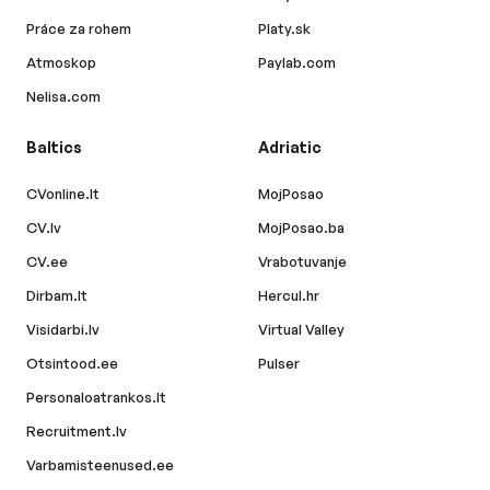
Práce za rohem
Platy.sk
Atmoskop
Paylab.com
Nelisa.com
Baltics
Adriatic
CVonline.lt
MojPosao
CV.lv
MojPosao.ba
CV.ee
Vrabotuvanje
Dirbam.lt
Hercul.hr
Visidarbi.lv
Virtual Valley
Otsintood.ee
Pulser
Personaloatrankos.lt
Recruitment.lv
Varbamisteenused.ee