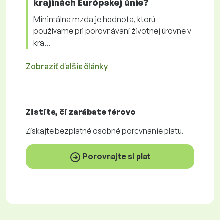
krajinách Európskej únie?
Minimálna mzda je hodnota, ktorú
používame pri porovnávaní životnej úrovne v
kra...
Zobraziť ďalšie články
Zistite, či zarábate
férovo
Získajte
bezplatné
osobné porovnanie platu.
Porovnajte si plat