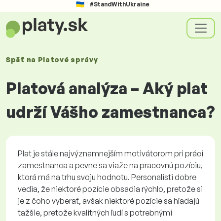
#StandWithUkraine
Späť na
Platové
správy
Platová analýza – Aký plat
udrží Vášho zamestnanca?
Plat je stále najvýznamnejším motivátorom pri práci
zamestnanca a pevne sa viaže na pracovnú pozíciu,
ktorá má na trhu svoju hodnotu. Personalisti dobre
vedia, že niektoré pozície obsadia rýchlo, pretože si
je z čoho vyberať, avšak niektoré pozície sa hľadajú
ťažšie, pretože kvalitných ľudí s potrebnými