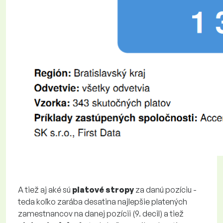
A tiež aj aké sú
platové stropy
za danú pozíciu -
teda koľko zarába desatina najlepšie platených
zamestnancov na danej pozícii (9. decil) a tiež