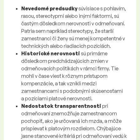
Nevedomé predsudky
súvisiace s pohlavím,
rasou, stereotypmi alebo inými faktormi, sú
častým dôsledkom nerovnosti v odmeňovaní.
Patria sem napríklad stereotypy, že starší
zamestnanci či ženy sú menej kompetentné v
technických alebo riadiacich pozíciách.
Historické nerovnosti
sú primárne
dôsledkom predchádzajúcich zmien v
odmeňovacích politikách v rámci firmy. Tie
mohli v čase viesť k rôznym prístupom
kompenzácie, a tak vznikli medzi
zamestnancami s podobnými skúsenosťami
a pozíciami platové nerovnosti.
Nedostatok transparentnosti
pri
odmeňovaní znemožňuje zamestnancom
pochopiť, ako je určovaná ich mzda, a môže
prispievať k platovým rozdielom. Chýbajúce
jasne stanovené kritériá pri odmeňovaní vedú k