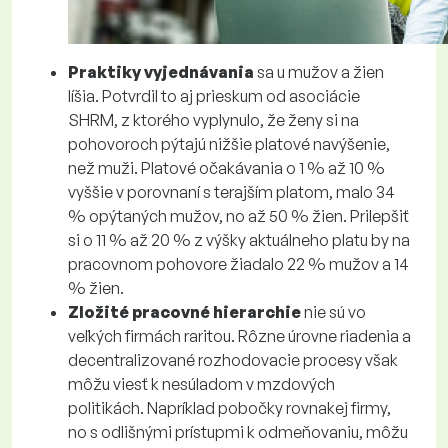
Praktiky vyjednávania
sa u mužov a žien
líšia. Potvrdil to aj prieskum od asociácie
SHRM, z ktorého vyplynulo, že ženy si na
pohovoroch pýtajú nižšie platové navýšenie,
než muži. Platové očakávania o 1 % až 10 %
vyššie v porovnaní s terajším platom, malo 34
% opýtaných mužov, no až 50 % žien. Prilepšiť
si o 11 % až 20 % z výšky aktuálneho platu by na
pracovnom pohovore žiadalo 22 % mužov a 14
% žien.
Zložité pracovné hierarchie
nie sú vo
veľkých firmách raritou. Rôzne úrovne riadenia a
decentralizované rozhodovacie procesy však
môžu viesť k nesúladom v mzdových
politikách. Napríklad pobočky rovnakej firmy,
no s odlišnými prístupmi k odmeňovaniu, môžu