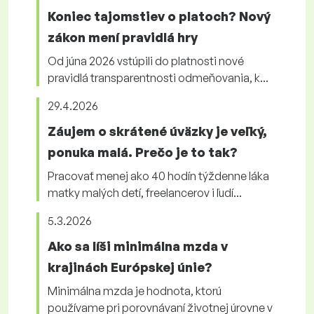
Koniec tajomstiev o platoch? Nový
zákon mení pravidlá hry
Od júna 2026 vstúpili do platnosti nové
pravidlá transparentnosti odmeňovania, k...
29.4.2026
Záujem o skrátené úväzky je veľký,
ponuka malá. Prečo je to tak?
Pracovať menej ako 40 hodín týždenne láka
matky malých detí, freelancerov i ľudí...
5.3.2026
Ako sa líši minimálna mzda v
krajinách Európskej únie?
Minimálna mzda je hodnota, ktorú
používame pri porovnávaní životnej úrovne v