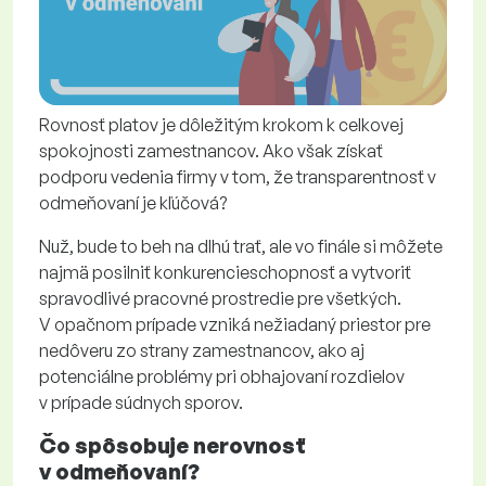
Rovnosť platov je dôležitým krokom k celkovej
spokojnosti zamestnancov. Ako však získať
podporu vedenia firmy v tom, že transparentnosť v
odmeňovaní je kľúčová?
Nuž, bude to beh na dlhú trať, ale vo finále si môžete
najmä posilniť konkurencieschopnosť a vytvoriť
spravodlivé pracovné prostredie pre všetkých.
V opačnom prípade vzniká nežiadaný priestor pre
nedôveru zo strany zamestnancov, ako aj
potenciálne problémy pri obhajovaní rozdielov
v prípade súdnych sporov.
Čo spôsobuje nerovnosť
v odmeňovaní?