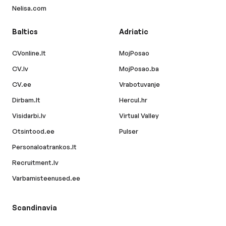
Nelisa.com
Baltics
Adriatic
CVonline.lt
MojPosao
CV.lv
MojPosao.ba
CV.ee
Vrabotuvanje
Dirbam.lt
Hercul.hr
Visidarbi.lv
Virtual Valley
Otsintood.ee
Pulser
Personaloatrankos.lt
Recruitment.lv
Varbamisteenused.ee
Scandinavia