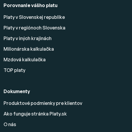
Porovnanie vášho platu
Platy v Slovenskej republike
Platy v regiónoch Slovenska
Platy v iných krajinách
Milionárska kalkulačka
Mzdová kalkulačka
TOP platy
Dokumenty
Produktové podmienky pre klientov
Ako funguje stránka Platy.sk
O nás