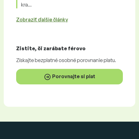
kra...
Zobraziť ďalšie články
Zistite, či zarábate
férovo
Získajte
bezplatné
osobné porovnanie platu.
Porovnajte si plat