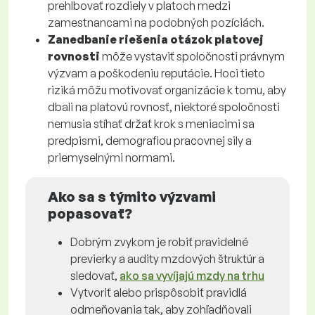
prehlbovať rozdiely v platoch medzi
zamestnancami na podobných pozíciách.
Zanedbanie riešenia otázok platovej
rovnosti
môže vystaviť spoločnosti právnym
výzvam a poškodeniu reputácie. Hoci tieto
riziká môžu motivovať organizácie k tomu, aby
dbali na platovú rovnosť, niektoré spoločnosti
nemusia stíhať držať krok s meniacimi sa
predpismi, demografiou pracovnej sily a
priemyselnými normami.
Ako sa s týmito výzvami
popasovať?
Dobrým zvykom je robiť pravidelné
previerky a audity mzdových štruktúr a
sledovať,
ako sa vyvíjajú mzdy na trhu
Vytvoriť alebo prispôsobiť pravidlá
odmeňovania tak, aby zohľadňovali