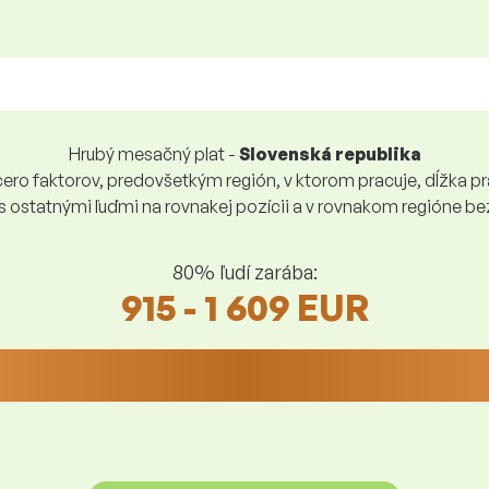
Hrubý mesačný plat -
Slovenská republika
ro faktorov, predovšetkým región, v ktorom pracuje, dĺžka pra
 s ostatnými ľuďmi na rovnakej pozícii a v rovnakom regióne 
80% ľudí zarába:
915 - 1 609 EUR