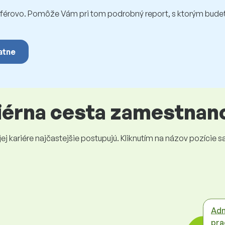
rovo. Pomôže Vám pri tom podrobný report, s ktorým budet
atne
riérna cesta zamestnan
 kariére najčastejšie postupujú. Kliknutím na názov pozície sa 
Adm
pra