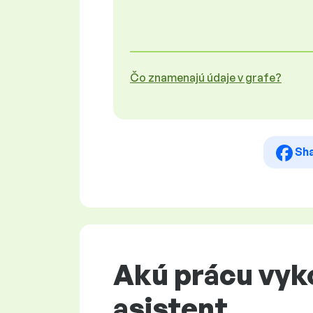
Čo znamenajú údaje v grafe?
Sh
Akú prácu vyk
asistent