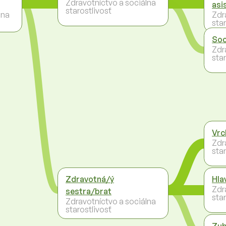
Zdravotníctvo a sociálna
asi
starostlivosť
lna
Zdr
star
Soc
Zdr
star
Vrc
Zdr
star
Zdravotná/ý
Hla
Zdr
sestra/brat
star
Zdravotníctvo a sociálna
starostlivosť
Zub