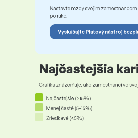
Nastavte mzdy svojim zamestnancom fé
po ruke.
Vyskúšajte Platový nástroj bezpl
Najčastejšia ka
Grafika znázorňuje, ako zamestnanci vo svojej
Najčastejšie (>15%)
Menej časté (5-15%)
Zriedkavé (<5%)