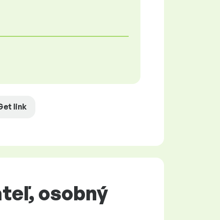
Get link
teľ, osobný