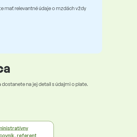
e mať relevantné údaje o mzdách vždy
ca
dostanete na jej detail s údajmi o plate.
inistratívny
covník, referent