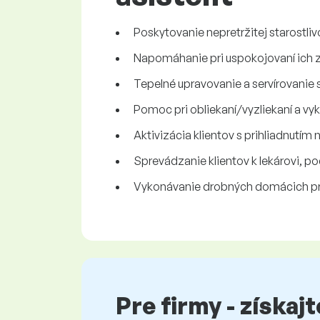
Poskytovanie nepretržitej starostl
Napomáhanie pri uspokojovaní ich z
Tepelné upravovanie a servírovanie s
Pomoc pri obliekaní/vyzliekaní a vy
Aktivizácia klientov s prihliadnutím
Sprevádzanie klientov k lekárovi, p
Vykonávanie drobných domácich pr
Pre firmy - získaj