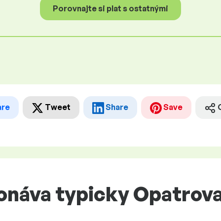
Porovnajte si plat s ostatnými
are
Tweet
Share
Save
onáva typicky Opatrova