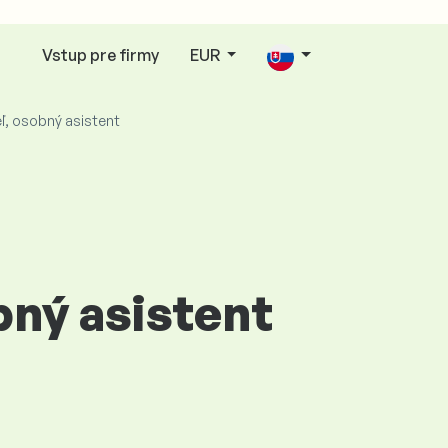
Vstup pre firmy
EUR
ľ, osobný asistent
bný asistent