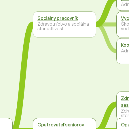
Adm
Sociálny pracovník
Vyc
Zdravotníctvo a sociálna
Ško
starostlivosť
ved
Koo
Adm
Zdr
ses
Zdr
star
Opatrovateľ seniorov
Opa