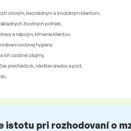
ivosti chorým, bezvládnym a imobilným klientom.
ákladných životných potrieb.
travy a nápojov, kŕmenie klientov.
konávaní osobnej hygieny.
 na ich osobné záujmy.
očas prechádzok, návštev úradov a pod.
ác.
te istotu pri rozhodovaní o 