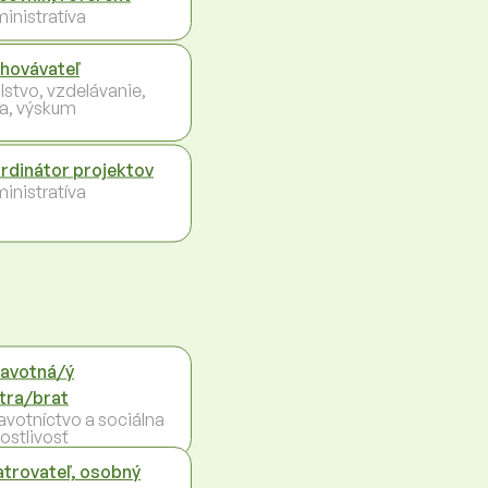
inistratíva
hovávateľ
lstvo, vzdelávanie,
a, výskum
rdinátor projektov
inistratíva
avotná/ý
tra/brat
avotníctvo a sociálna
ostlivosť
trovateľ, osobný