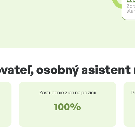
Zdr
star
vateľ, osobný asistent 
Zastúpenie žien na pozícii
P
100%