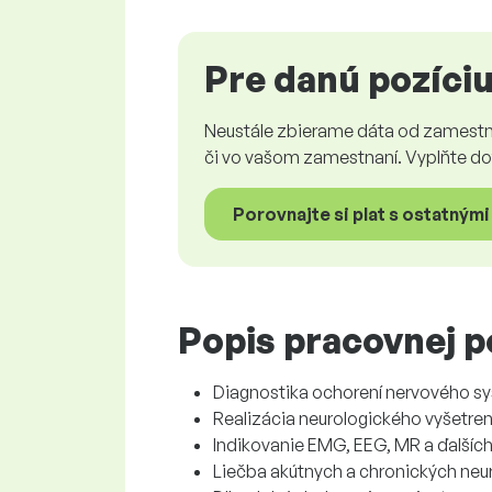
Pre danú pozíci
Neustále zbierame dáta od zamestn
či vo vašom zamestnaní. Vyplňte do
Porovnajte si plat s ostatnými
Popis pracovnej p
Diagnostika ochorení nervového sy
Realizácia neurologického vyšetren
Indikovanie EMG, EEG, MR a ďalších
Liečba akútnych a chronických neu