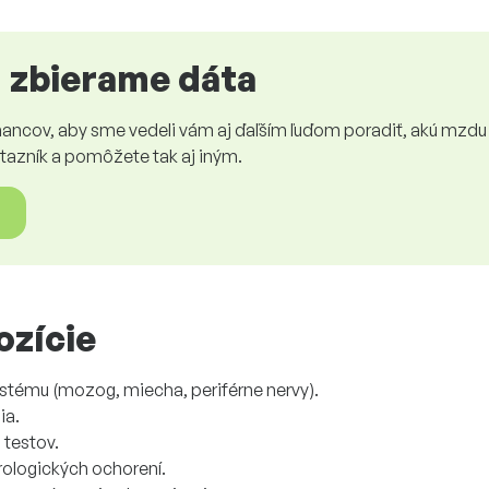
u zbierame dáta
ancov, aby sme vedeli vám aj ďaľším ľuďom poradiť, akú mzdu
tazník a pomôžete tak aj iným.
ozície
stému (mozog, miecha, periférne nervy).
ia.
 testov.
rologických ochorení.