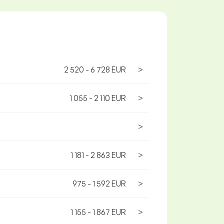
2 520 - 6 728 EUR
>
1 055 - 2 110 EUR
>
>
1 181 - 2 863 EUR
>
975 - 1 592 EUR
>
1 155 - 1 867 EUR
>