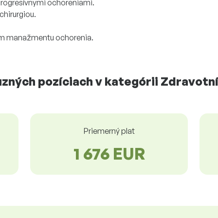
progresívnymi ochoreniami.
chirurgiou.
.
dom manažmentu ochorenia.
uzných pozíciach v kategórii Zdravotní
Priemerný plat
1 676 EUR