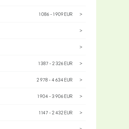
1 086 - 1 909 EUR
>
>
>
1 387 - 2 326 EUR
>
2 978 - 4 634 EUR
>
1 904 - 3 906 EUR
>
1 147 - 2 432 EUR
>