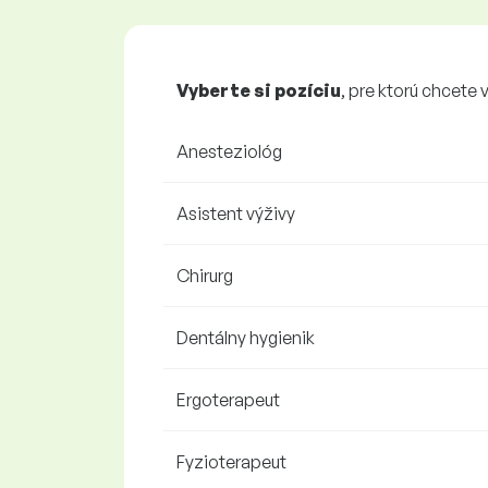
Vyberte si pozíciu
, pre ktorú chcete 
Anesteziológ
Asistent výživy
Chirurg
Dentálny hygienik
Ergoterapeut
Fyzioterapeut