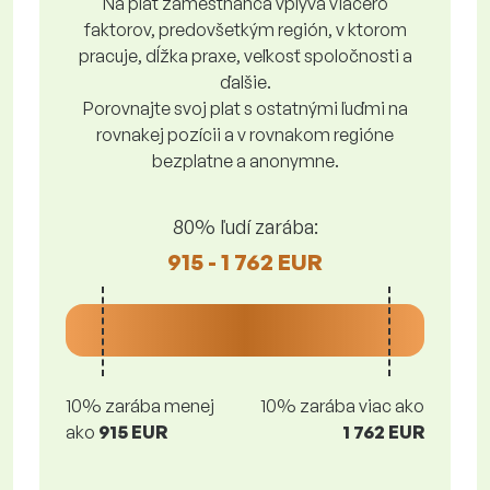
Na plat zamestnanca vplýva viacero
faktorov, predovšetkým región, v ktorom
pracuje, dĺžka praxe, veľkosť spoločnosti a
ďalšie.
Porovnajte svoj plat s ostatnými ľuďmi na
rovnakej pozícii a v rovnakom regióne
bezplatne a anonymne.
80% ľudí zarába:
915 - 1 762 EUR
10% zarába menej
10% zarába viac ako
ako
915 EUR
1 762 EUR