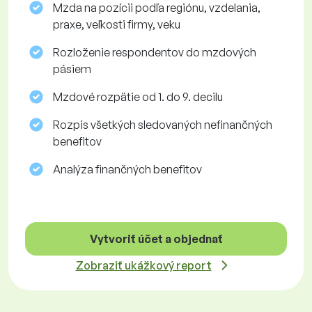
Mzda na pozícii podľa regiónu, vzdelania,
praxe, veľkosti firmy, veku
Rozloženie respondentov do mzdových
pásiem
Mzdové rozpätie od 1. do 9. decilu
Rozpis všetkých sledovaných nefinančných
benefitov
Analýza finančných benefitov
Vytvoriť účet a objednať
Zobraziť ukážkový report