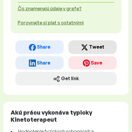
Čo znamenajú údaje v grafe?
Porovnajte si plat s ostatnými
Share
Tweet
Share
Save
Get link
Akú prácu vykonáva typicky
Kinetoterapeut
Hodnotenie fyzických schopností a