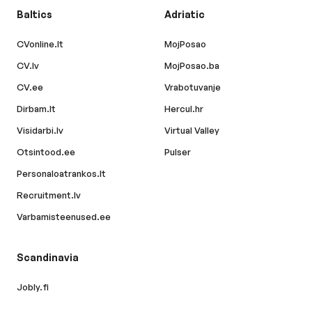
Baltics
Adriatic
CVonline.lt
MojPosao
CV.lv
MojPosao.ba
CV.ee
Vrabotuvanje
Dirbam.lt
Hercul.hr
Visidarbi.lv
Virtual Valley
Otsintood.ee
Pulser
Personaloatrankos.lt
Recruitment.lv
Varbamisteenused.ee
Scandinavia
Jobly.fi