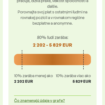
pracuje, dĺžka praxe, veľkosť spoločnosti a
ďalšie.
Porovnajte svoj plat s ostatnými ľuďmi na
rovnakej pozícii a v rovnakom regióne
bezplatne a anonymne.
80% ľudí zarába:
2 202 - 5 829 EUR
10% zarába menej ako
10% zarába viac ako
2 202 EUR
5 829 EUR
Čo znamenajú údaje v grafe?