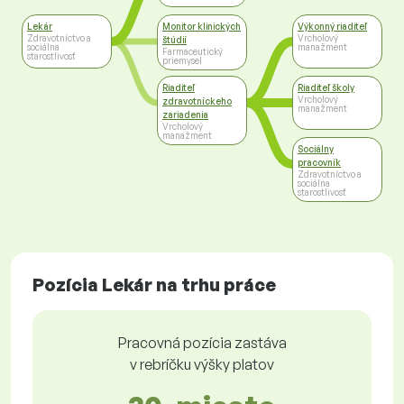
Lekár
Monitor klinických
Výkonný riaditeľ
Zdravotníctvo a
Vrcholový
štúdií
sociálna
manažment
Farmaceutický
starostlivosť
priemysel
Riaditeľ
Riaditeľ školy
Vrcholový
zdravotníckeho
manažment
zariadenia
Vrcholový
manažment
Sociálny
pracovník
Zdravotníctvo a
sociálna
starostlivosť
Pozícia Lekár na trhu práce
Pracovná pozícia zastáva
v rebríčku výšky platov