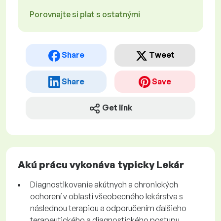
Porovnajte si plat s ostatnými
Share
Tweet
Share
Save
Get link
Akú prácu vykonáva typicky Lekár
Diagnostikovanie akútnych a chronických
ochorení v oblasti všeobecného lekárstva s
následnou terapiou a odporučením ďalšieho
terapeutického a diagnostického postupu.