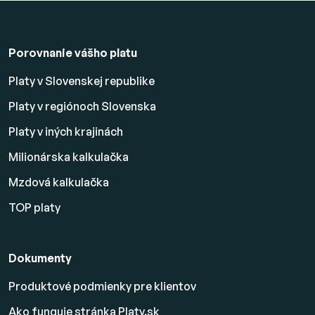
Porovnanie vášho platu
Platy v Slovenskej republike
Platy v regiónoch Slovenska
Platy v iných krajinách
Milionárska kalkulačka
Mzdová kalkulačka
TOP platy
Dokumenty
Produktové podmienky pre klientov
Ako funguje stránka Platy.sk