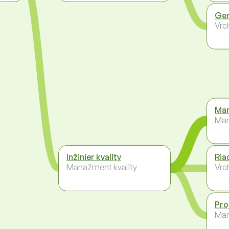
Gen
Vrc
Man
Ma
Inžinier kvality
Riad
Manažment kvality
Vrc
Pro
Ma