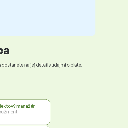
ca
dostanete na jej detail s údajmi o plate.
jektový manažér
nažment