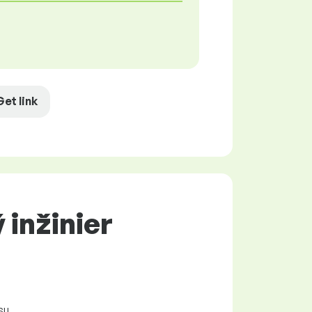
Get link
inžinier
su.