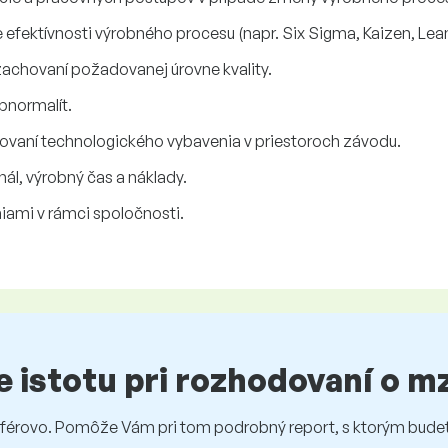
efektívnosti výrobného procesu (napr. Six Sigma, Kaizen, Lea
zachovaní požadovanej úrovne kvality.
bnormalít.
ňovaní technologického vybavenia v priestoroch závodu.
l, výrobný čas a náklady.
ami v rámci spoločnosti.
te istotu pri rozhodovaní o 
rovo. Pomôže Vám pri tom podrobný report, s ktorým budet