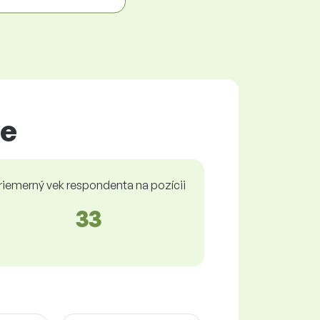
ce
riemerný vek respondenta na pozícii
33