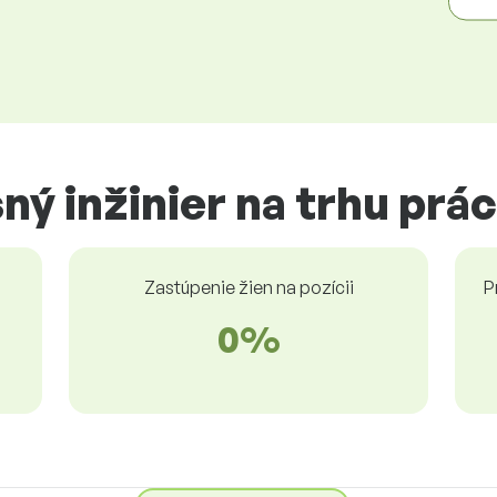
ný inžinier na trhu prá
Zastúpenie žien na pozícii
P
0%