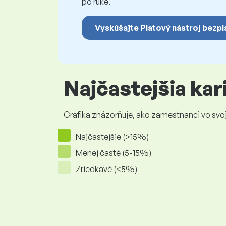
po ruke.
Vyskúšajte Platový nástroj bezpl
Najčastejšia ka
Grafika znázorňuje, ako zamestnanci vo svojej
Najčastejšie (>15%)
Menej časté (5-15%)
Zriedkavé (<5%)