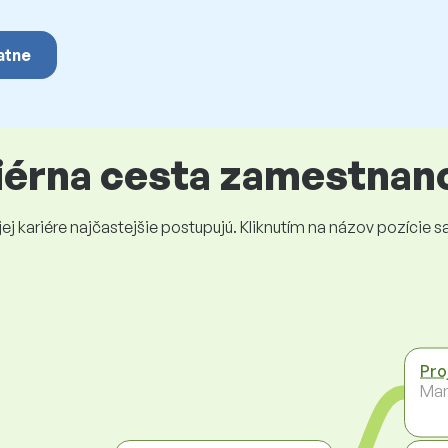
atne
riérna cesta zamestnan
 kariére najčastejšie postupujú. Kliknutím na názov pozície sa 
Pro
Ma