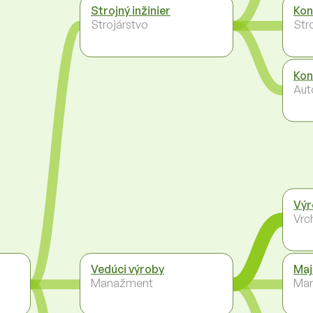
Strojný inžinier
Kon
Strojárstvo
Str
Kon
Aut
Výr
Vrc
Vedúci výroby
Maj
Manažment
Ma