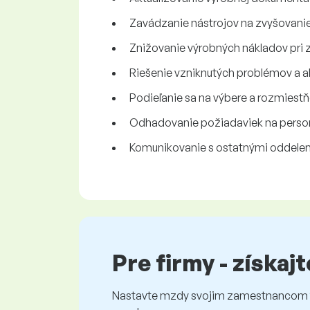
Zavádzanie nástrojov na zvyšovanie 
Znižovanie výrobných nákladov pri 
Riešenie vzniknutých problémov a a
Podieľanie sa na výbere a rozmiest
Odhadovanie požiadaviek na personá
Komunikovanie s ostatnými oddeleni
Pre firmy - získaj
Nastavte mzdy svojim zamestnancom fé