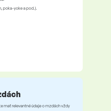
n, poka-yoke a pod.).
mzdách
e mať relevantné údaje o mzdách vždy