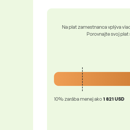
Na plat zamestnanca vplýva viace
Porovnajte svoj plat
10% zarába menej ako
1 821 USD