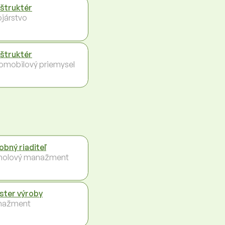
štruktér
ojárstvo
štruktér
omobilový priemysel
obný riaditeľ
holový manažment
ster výroby
nažment