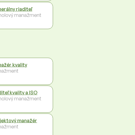
erálny riaditeľ
holový manažment
ažér kvality
nažment
iteľ kvality a ISO
holový manažment
jektový manažér
nažment