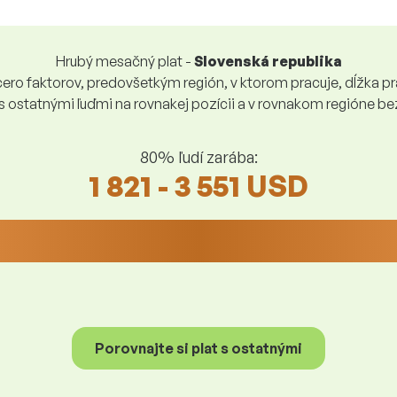
Hrubý mesačný plat -
Slovenská republika
ro faktorov, predovšetkým región, v ktorom pracuje, dĺžka pra
 s ostatnými ľuďmi na rovnakej pozícii a v rovnakom regióne 
80% ľudí zarába:
1 821 - 3 551 USD
Porovnajte si plat s ostatnými