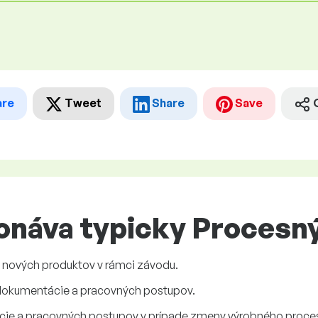
are
Tweet
Share
Save
náva typicky Procesný 
nových produktov v rámci závodu.
 dokumentácie a pracovných postupov.
cie a pracovných postupov v prípade zmeny výrobného proce