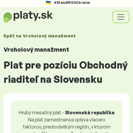
#StandWithUkraine
Späť na
Vrcholový manažment
Vrcholový manažment
Plat pre pozíciu Obchodný
riaditeľ na Slovensku
Hrubý mesačný plat -
Slovenská republika
Na plat zamestnanca vplýva viacero
faktorov, predovšetkým región, v ktorom