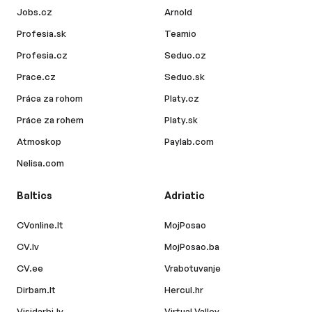
Jobs.cz
Arnold
Profesia.sk
Teamio
Profesia.cz
Seduo.cz
Prace.cz
Seduo.sk
Práca za rohom
Platy.cz
Práce za rohem
Platy.sk
Atmoskop
Paylab.com
Nelisa.com
Baltics
Adriatic
CVonline.lt
MojPosao
CV.lv
MojPosao.ba
CV.ee
Vrabotuvanje
Dirbam.lt
Hercul.hr
Visidarbi.lv
Virtual Valley