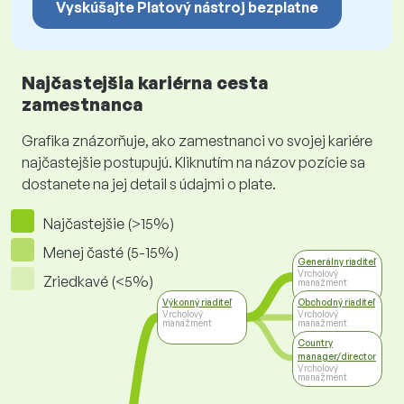
Vyskúšajte Platový nástroj bezplatne
Najčastejšia kariérna cesta
zamestnanca
Grafika znázorňuje, ako zamestnanci vo svojej kariére
najčastejšie postupujú. Kliknutím na názov pozície sa
dostanete na jej detail s údajmi o plate.
Najčastejšie (>15%)
Menej časté (5-15%)
Generálny riaditeľ
Vrcholový
Zriedkavé (<5%)
manažment
Výkonný riaditeľ
Obchodný riaditeľ
Vrcholový
Vrcholový
manažment
manažment
Country
manager/director
Vrcholový
manažment