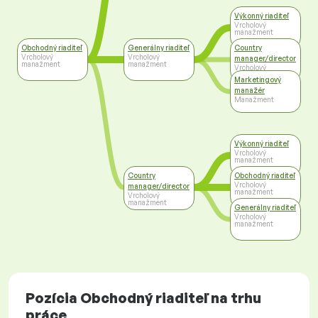
Výkonný riaditeľ
Vrcholový
manažment
Obchodný riaditeľ
Generálny riaditeľ
Country
Vrcholový
Vrcholový
manager/director
manažment
manažment
Vrcholový
manažment
Marketingový
manažér
Manažment
Výkonný riaditeľ
Vrcholový
manažment
Country
Obchodný riaditeľ
Vrcholový
manager/director
manažment
Vrcholový
manažment
Generálny riaditeľ
Vrcholový
manažment
Pozícia Obchodný riaditeľ na trhu
práce