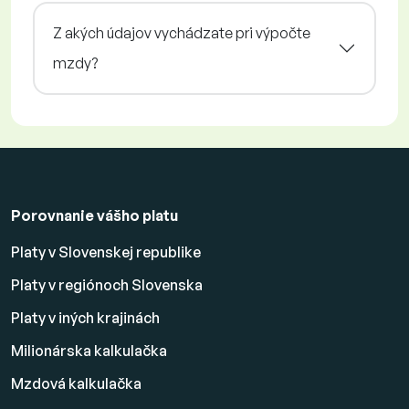
Z akých údajov vychádzate pri výpočte
mzdy?
Porovnanie vášho platu
Platy v Slovenskej republike
Platy v regiónoch Slovenska
Platy v iných krajinách
Milionárska kalkulačka
Mzdová kalkulačka