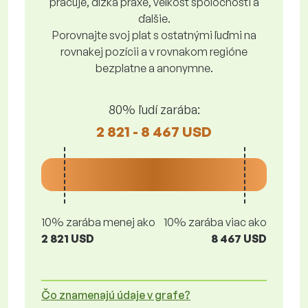
pracuje, dĺžka praxe, veľkosť spoločnosti a
ďalšie.
Porovnajte svoj plat s ostatnými ľuďmi na
rovnakej pozícii a v rovnakom regióne
bezplatne a anonymne.
80% ľudí zarába:
2 821 - 8 467 USD
10% zarába menej ako
10% zarába viac ako
2 821 USD
8 467 USD
Čo znamenajú údaje v grafe?