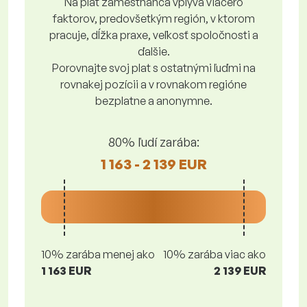
Na plat zamestnanca vplýva viacero
faktorov, predovšetkým región, v ktorom
pracuje, dĺžka praxe, veľkosť spoločnosti a
ďalšie.
Porovnajte svoj plat s ostatnými ľuďmi na
rovnakej pozícii a v rovnakom regióne
bezplatne a anonymne.
80% ľudí zarába:
1 163 - 2 139 EUR
10% zarába menej ako
10% zarába viac ako
1 163 EUR
2 139 EUR