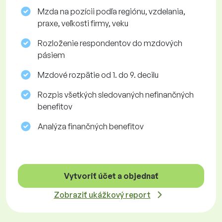
Mzda na pozícii podľa regiónu, vzdelania,
praxe, veľkosti firmy, veku
Rozloženie respondentov do mzdových
pásiem
Mzdové rozpätie od 1. do 9. decilu
Rozpis všetkých sledovaných nefinančných
benefitov
Analýza finančných benefitov
Vytvoriť účet a objednať
Zobraziť ukážkový report