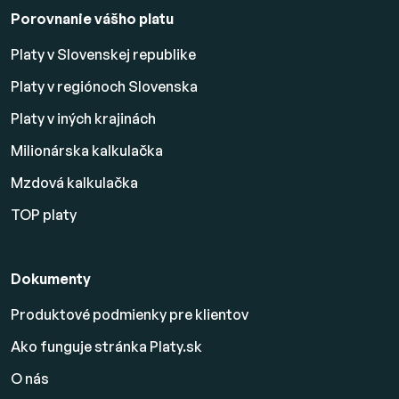
Porovnanie vášho platu
Platy v Slovenskej republike
Platy v regiónoch Slovenska
Platy v iných krajinách
Milionárska kalkulačka
Mzdová kalkulačka
TOP platy
Dokumenty
Produktové podmienky pre klientov
Ako funguje stránka Platy.sk
O nás