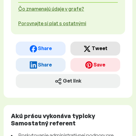
Čo znamenajú údaje v grafe?
Porovnajte si plat s ostatnými
Share
Tweet
Share
Save
Get link
Akú prácu vykonáva typicky
Samostatný referent
Poskytovanie administratívnej podpory pre