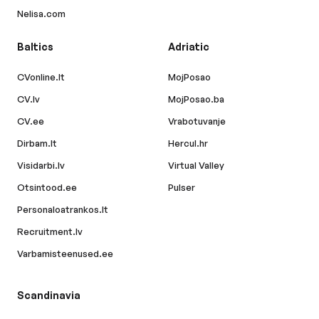
Nelisa.com
Baltics
Adriatic
CVonline.lt
MojPosao
CV.lv
MojPosao.ba
CV.ee
Vrabotuvanje
Dirbam.lt
Hercul.hr
Visidarbi.lv
Virtual Valley
Otsintood.ee
Pulser
Personaloatrankos.lt
Recruitment.lv
Varbamisteenused.ee
Scandinavia