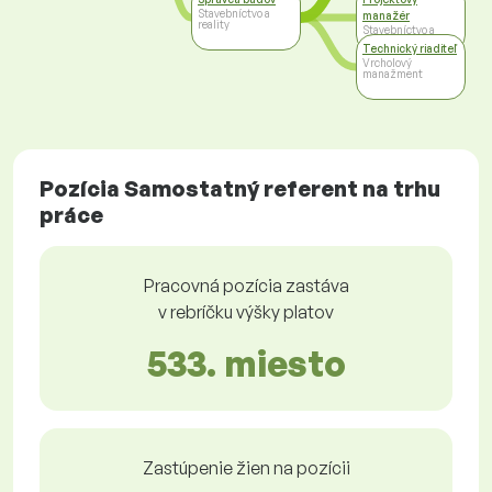
Stavebníctvo a
manažér
reality
Stavebníctvo a
reality
Technický riaditeľ
Vrcholový
manažment
Pozícia Samostatný referent na trhu
práce
Pracovná pozícia zastáva
v rebríčku výšky platov
533. miesto
Zastúpenie žien na pozícii