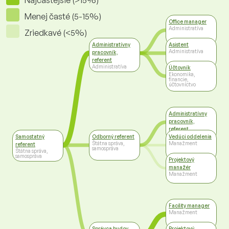
Najčastejšie (>15%)
Menej časté (5-15%)
Office manager
Administratíva
Zriedkavé (<5%)
Administratívny
Asistent
Administratíva
pracovník,
referent
Administratíva
Účtovník
Ekonomika,
financie,
účtovníctvo
Administratívny
pracovník,
referent
Administratíva
Samostatný
Odborný referent
Vedúci oddelenia
Štátna správa,
Manažment
referent
samospráva
Štátna správa,
samospráva
Projektový
manažér
Manažment
Facility manager
Manažment
Správca budov
Projektový