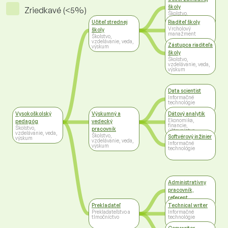
školy
Zriedkavé (<5%)
Školstvo,
vzdelávanie, veda,
Učiteľ strednej
Riaditeľ školy
výskum
Vrcholový
školy
manažment
Školstvo,
vzdelávanie, veda,
Zástupca riaditeľa
výskum
školy
Školstvo,
vzdelávanie, veda,
výskum
Data scientist
Informačné
technológie
Vysokoškolský
Výskumný a
Dátový analytik
Ekonomika,
pedagóg
vedecký
financie,
Školstvo,
pracovník
účtovníctvo
vzdelávanie, veda,
Školstvo,
Softvérový inžinier
výskum
vzdelávanie, veda,
Informačné
výskum
technológie
Administratívny
pracovník,
referent
Administratíva
Prekladateľ
Technical writer
Prekladateľstvo a
Informačné
tlmočníctvo
technológie