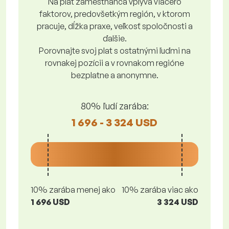
Na plat zamestnanca vplýva viacero
faktorov, predovšetkým región, v ktorom
pracuje, dĺžka praxe, veľkosť spoločnosti a
ďalšie.
Porovnajte svoj plat s ostatnými ľuďmi na
rovnakej pozícii a v rovnakom regióne
bezplatne a anonymne.
80% ľudí zarába:
1 696 - 3 324 USD
10% zarába menej ako
10% zarába viac ako
1 696 USD
3 324 USD