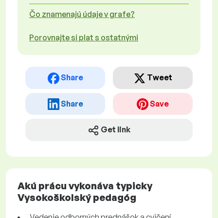
Čo znamenajú údaje v grafe?
Porovnajte si plat s ostatnými
Share
Tweet
Share
Save
Get link
Akú prácu vykonáva typicky
Vysokoškolský pedagóg
Vedenie odborných prednášok a cvičení.