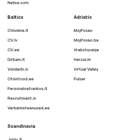
Nelisa.com
Baltics
Adriatic
CVonline.lt
MojPosao
CV.lv
MojPosao.ba
CV.ee
Vrabotuvanje
Dirbam.lt
Hercul.hr
Visidarbi.lv
Virtual Valley
Otsintood.ee
Pulser
Personaloatrankos.lt
Recruitment.lv
Varbamisteenused.ee
Scandinavia
Jobly.fi