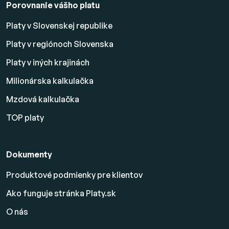
Porovnanie vášho platu
Platy v Slovenskej republike
Platy v regiónoch Slovenska
Platy v iných krajinách
Milionárska kalkulačka
Mzdová kalkulačka
TOP platy
Dokumenty
Produktové podmienky pre klientov
Ako funguje stránka Platy.sk
O nás