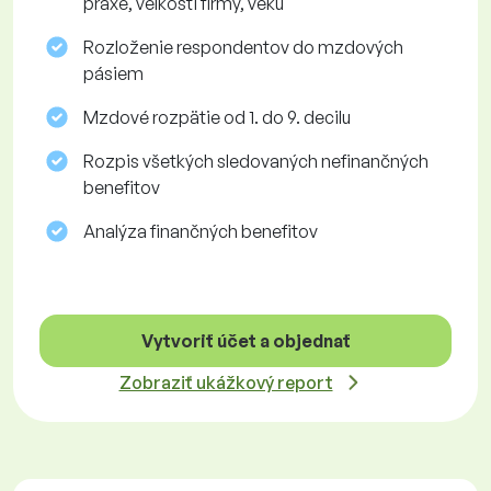
praxe, veľkosti firmy, veku
Rozloženie respondentov do mzdových
pásiem
Mzdové rozpätie od 1. do 9. decilu
Rozpis všetkých sledovaných nefinančných
benefitov
Analýza finančných benefitov
Vytvoriť účet a objednať
Zobraziť ukážkový report