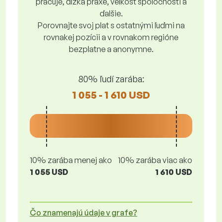
pracuje, dĺžka praxe, veľkosť spoločnosti a
ďalšie.
Porovnajte svoj plat s ostatnými ľuďmi na
rovnakej pozícii a v rovnakom regióne
bezplatne a anonymne.
80% ľudí zarába:
1 055 - 1 610 USD
10% zarába menej ako
10% zarába viac ako
1 055 USD
1 610 USD
Čo znamenajú údaje v grafe?