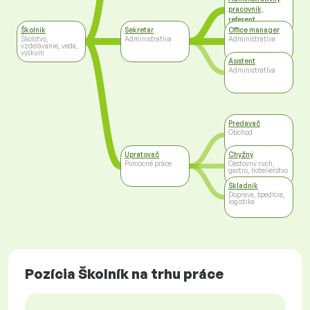
pracovník,
referent
Administratíva
Školník
Sekretár
Office manager
Školstvo,
Administratíva
Administratíva
vzdelávanie, veda,
výskum
Asistent
Administratíva
Predavač
Obchod
Upratovač
Chyžný
Pomocné práce
Cestovný ruch,
gastro, hotelierstvo
Skladník
Doprava, špedícia,
logistika
Pozícia Školník na trhu práce