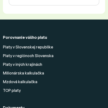
Porovnanie vášho platu
Platy v Slovenskej republike
Platy v regiónoch Slovenska
Platy v iných krajinách
Milionárska kalkulačka
Mzdová kalkulačka
TOP platy
Dokumenty