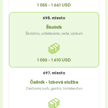
1 055 - 1 661 USD
698. miesto
Školník
Školstvo, vzdelávanie, veda, výskum
1 055 - 1 610 USD
697. miesto
Čašník - izbová služba
Cestovný ruch, gastro, hotelierstvo