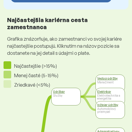
Najčastejšia kariérna cesta
zamestnanca
Grafika znázorňuje, ako zamestnanci vo svojej kariére
najčastejšie postupujú. Kliknutím na názov pozície sa
dostanete na jej detail s údajmi o plate.
Najčastejšie (>15%)
Menej časté (5-15%)
Vedúci údržby
Manažment
Zriedkavé (<5%)
Údržbár
Elektrikár
Služby
Elektrotechnika a
energetika
Inžinier údržby
Automobilový
priemysel
Administratívny