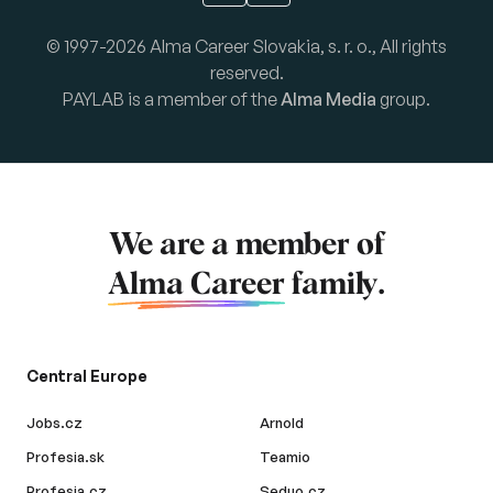
© 1997-2026 Alma Career Slovakia, s. r. o., All rights
reserved.
PAYLAB is a member of the
Alma Media
group.
We are a member of
Alma Career
family.
Central Europe
Jobs.cz
Arnold
Profesia.sk
Teamio
Profesia.cz
Seduo.cz