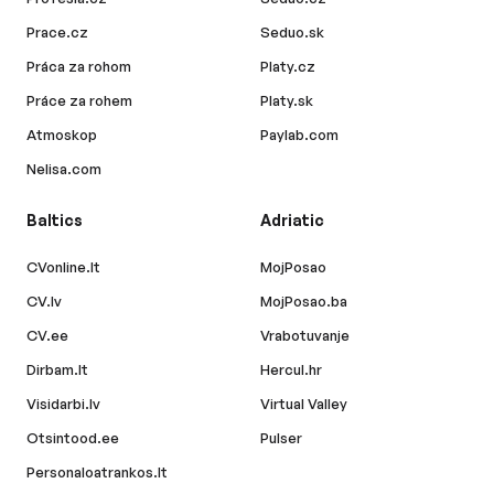
Prace.cz
Seduo.sk
Práca za rohom
Platy.cz
Práce za rohem
Platy.sk
Atmoskop
Paylab.com
Nelisa.com
Baltics
Adriatic
CVonline.lt
MojPosao
CV.lv
MojPosao.ba
CV.ee
Vrabotuvanje
Dirbam.lt
Hercul.hr
Visidarbi.lv
Virtual Valley
Otsintood.ee
Pulser
Personaloatrankos.lt