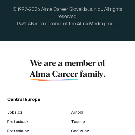
© 1997-2026 Alma Career Slovakia, s. r. o., All rights
reserved.
PAYLAB is a member of the
Alma Media
group.
We are a member of
Alma Career
family.
Central Europe
Jobs.cz
Arnold
Profesia.sk
Teamio
Profesia.cz
Seduo.cz