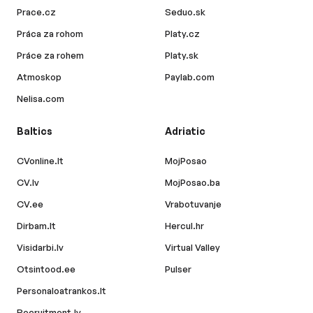
Prace.cz
Seduo.sk
Práca za rohom
Platy.cz
Práce za rohem
Platy.sk
Atmoskop
Paylab.com
Nelisa.com
Baltics
Adriatic
CVonline.lt
MojPosao
CV.lv
MojPosao.ba
CV.ee
Vrabotuvanje
Dirbam.lt
Hercul.hr
Visidarbi.lv
Virtual Valley
Otsintood.ee
Pulser
Personaloatrankos.lt
Recruitment.lv