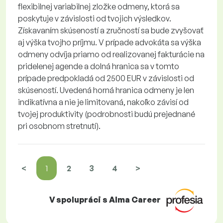
flexibilnej variabilnej zložke odmeny, ktorá sa
poskytuje v závislosti od tvojich výsledkov.
Získavaním skúseností a zručností sa bude zvyšovať
aj výška tvojho príjmu. V prípade advokáta sa výška
odmeny odvíja priamo od realizovanej fakturácie na
pridelenej agende a dolná hranica sa v tomto
prípade predpokladá od 2500 EUR v závislosti od
skúseností. Uvedená horná hranica odmeny je len
indikatívna a nie je limitovaná, nakoľko závisí od
tvojej produktivity (podrobnosti budú prejednané
pri osobnom stretnutí).
<
1
2
3
4
>
V spolupráci s Alma Career