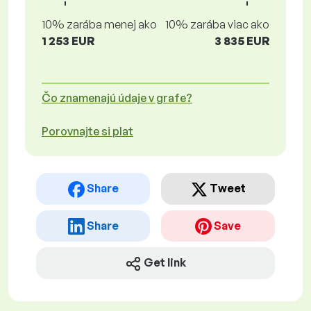
10% zarába menej ako
10% zarába viac ako
1 253 EUR
3 835 EUR
Čo znamenajú údaje v grafe?
Porovnajte si plat
Share
Tweet
Share
Save
Get link