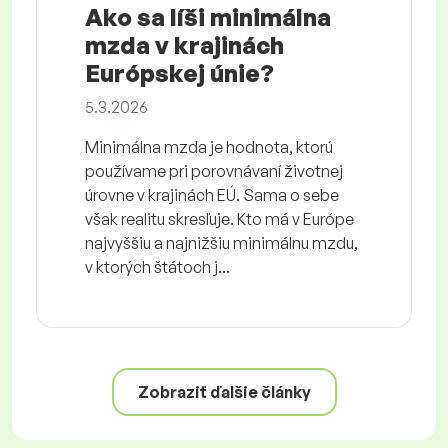
Ako sa líši minimálna
mzda v krajinách
Európskej únie?
5.3.2026
Minimálna mzda je hodnota, ktorú
používame pri porovnávaní životnej
úrovne v krajinách EÚ. Sama o sebe
však realitu skresľuje. Kto má v Európe
najvyššiu a najnižšiu minimálnu mzdu,
v ktorých štátoch j...
Zobraziť ďalšie články