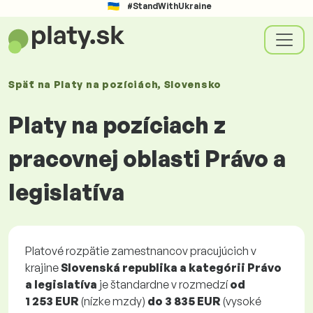
#StandWithUkraine
Späť na
Platy
na pozíciách
, Slovensko
Platy na pozíciach z
pracovnej oblasti Právo a
legislatíva
Platové rozpätie zamestnancov pracujúcich v
krajine
Slovenská republika a kategórii Právo
a legislatíva
je štandardne v rozmedzí
od
1 253 EUR
(nízke mzdy)
do
3 835 EUR
(vysoké