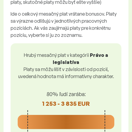
platy, skutočné platy môžu byť ešte vyššie)
Ide o celkový mesačný plat vrátane bonusov. Platy
sa výrazne odlišujú v jednotlivých pracovných
pozíciách. Ak vás zaujímajú platy pre konkrétnu
pozíciu, vyberte si ju zo zoznamu.
Hrubý mesačný plat v kategórii
Právo a
legislatíva
Platy sa môžu líšiť v závislosti od pozícií,
uvedená hodnota má informatívny charakter.
80% ľudí zarába:
1 253 - 3 835 EUR