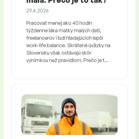
malá. Prečo je to tak?
29.4.2026
Pracovať menej ako 40 hodín
týždenne láka matky malých detí,
freelancerov i ľudí hľadajúcich lepší
work-life balance. Skrátené úväzky na
Slovensku však ostávajú skôr
výnimkou než pravidlom. Prečo je t...