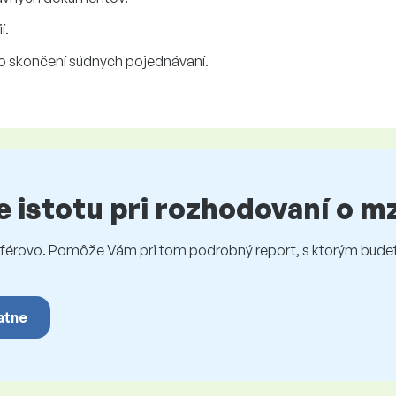
í.
o skončení súdnych pojednávaní.
te istotu pri rozhodovaní o 
rovo. Pomôže Vám pri tom podrobný report, s ktorým budet
atne