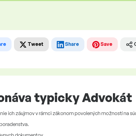
are
Tweet
Share
Save
onáva typicky Advokát
anie ich záujmov v rámci zákonom povolených možností na s
poradenstva.
ávnych dokumentov.