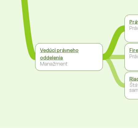
Prá
Práv
Vedúci právneho
Fir
Práv
oddelenia
Manažment
Ria
Štá
sam