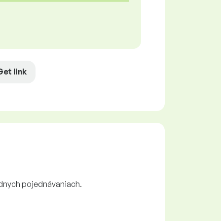
Get link
údnych pojednávaniach.