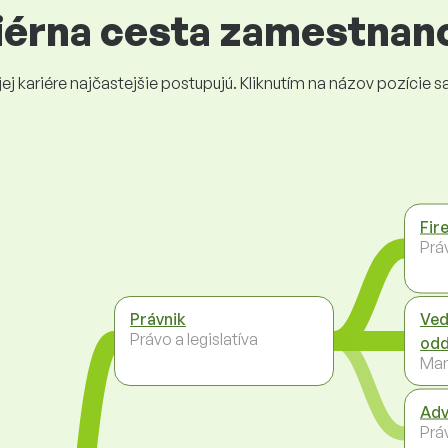
riérna cesta zamestnan
 kariére najčastejšie postupujú. Kliknutím na názov pozície sa 
Fir
Práv
Právnik
Ved
Právo a legislatíva
odd
Ma
Adv
Práv