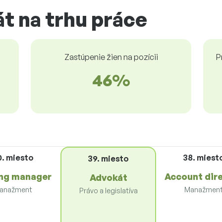
t na trhu práce
Zastúpenie žien na pozícii
P
46%
0. miesto
38. miest
39. miesto
ng manager
Account dir
Advokát
anažment
Manažmen
Právo a legislatíva