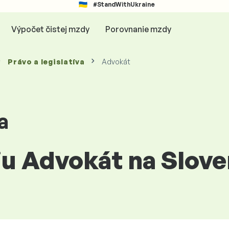
#StandWithUkraine
Výpočet čistej mzdy
Porovnanie mzdy
Právo a legislatíva
Advokát
a
ciu Advokát na Slov