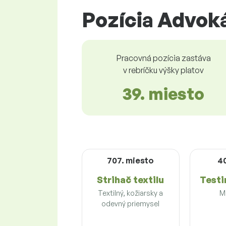
Pozícia Advoká
Pracovná pozícia zastáva
v rebríčku výšky platov
39. miesto
707. miesto
4
Strihač textilu
Testi
Textilný, kožiarsky a
M
odevný priemysel