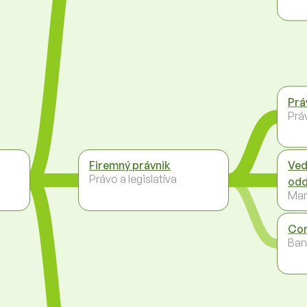
Prá
Práv
Firemný právnik
Ved
Právo a legislatíva
odd
Ma
Com
Ban