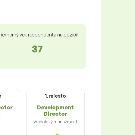
riemerný vek respondenta na pozícii
37
o
1. miesto
ector
Development
Director
t
Vrcholový manažment