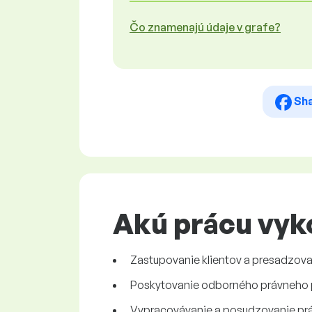
Čo znamenajú údaje v grafe?
Sh
Akú prácu vyk
Zastupovanie klientov a presadzov
Poskytovanie odborného právneho 
Vypracovávanie a posudzovanie pr