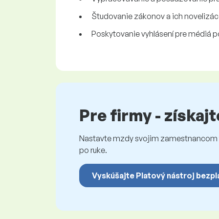
Študovanie zákonov a ich novelizáci
Poskytovanie vyhlásení pre médiá p
Pre firmy - získaj
Nastavte mzdy svojim zamestnancom fé
po ruke.
Vyskúšajte Platový nástroj bezpl