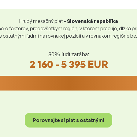
Hrubý mesačný plat -
Slovenská republika
ro faktorov, predovšetkým región, v ktorom pracuje, dĺžka pra
 s ostatnými ľuďmi na rovnakej pozícii a v rovnakom regióne 
80% ľudí zarába:
2 160 - 5 395 EUR
Porovnajte si plat s ostatnými