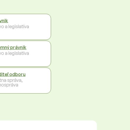
vnik
o a legislatíva
emný právnik
o a legislatíva
diteľ odboru
tna správa,
ospráva