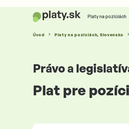
Platy na pozíciách
Úvod
Platy
na pozíciách
, Slovensko
Právo a legislatív
Plat pre pozí