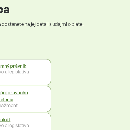
ca
dostanete na jej detail s údajmi o plate.
emný právnik
o a legislatíva
úci právneho
elenia
nažment
okát
o a legislatíva