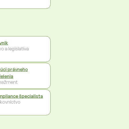
vnik
o a legislatíva
úci právneho
elenia
nažment
pliance špecialista
kovníctvo