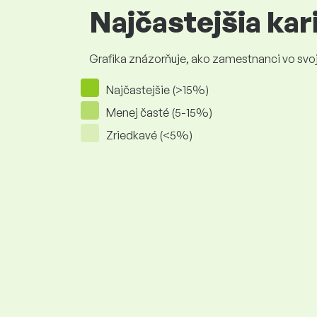
Najčastejšia ka
Grafika znázorňuje, ako zamestnanci vo svojej
Najčastejšie (>15%)
Menej časté (5-15%)
Zriedkavé (<5%)