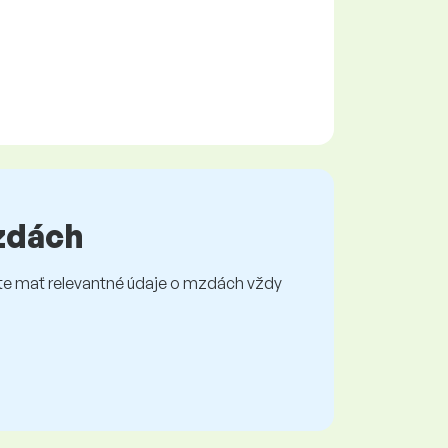
mzdách
e mať relevantné údaje o mzdách vždy