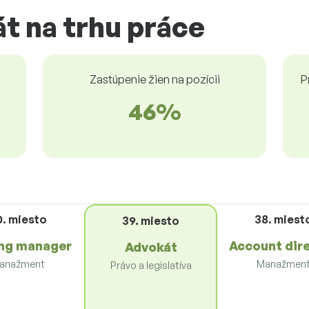
t na trhu práce
Zastúpenie žien na pozícii
P
46%
0. miesto
38. miest
39. miesto
ng manager
Account dir
Advokát
anažment
Manažmen
Právo a legislatíva