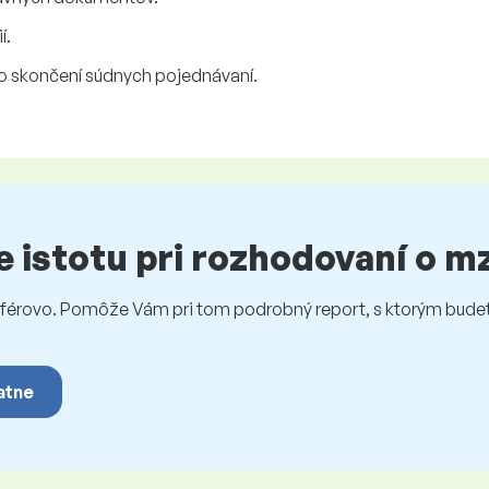
í.
o skončení súdnych pojednávaní.
te istotu pri rozhodovaní o 
rovo. Pomôže Vám pri tom podrobný report, s ktorým budet
atne