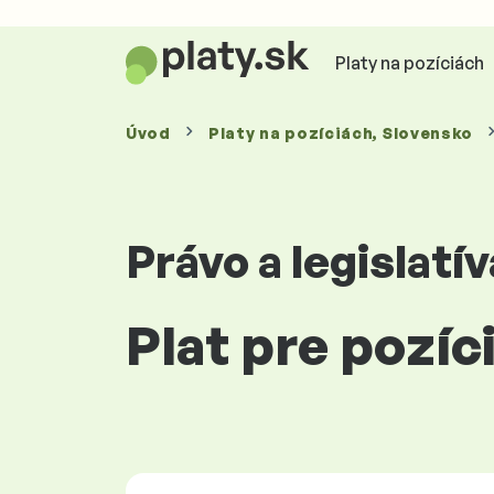
Platy na pozíciách
Úvod
Platy
na pozíciách
, Slovensko
Právo a legislatív
Plat pre pozí