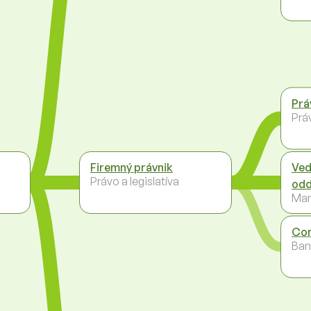
Prá
Práv
Firemný právnik
Ved
Právo a legislatíva
odd
Ma
Com
Ban