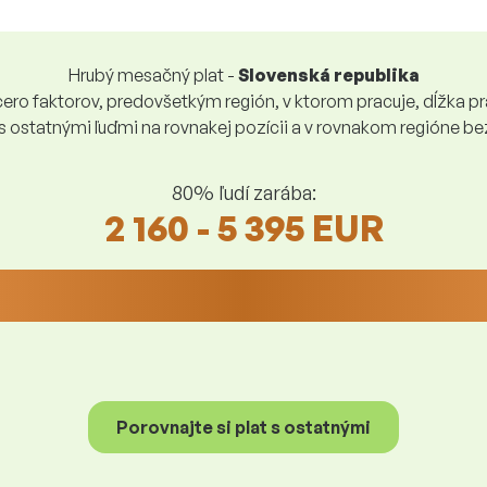
Hrubý mesačný plat -
Slovenská republika
ro faktorov, predovšetkým región, v ktorom pracuje, dĺžka pra
 s ostatnými ľuďmi na rovnakej pozícii a v rovnakom regióne 
80% ľudí zarába:
2 160 - 5 395 EUR
Porovnajte si plat s ostatnými