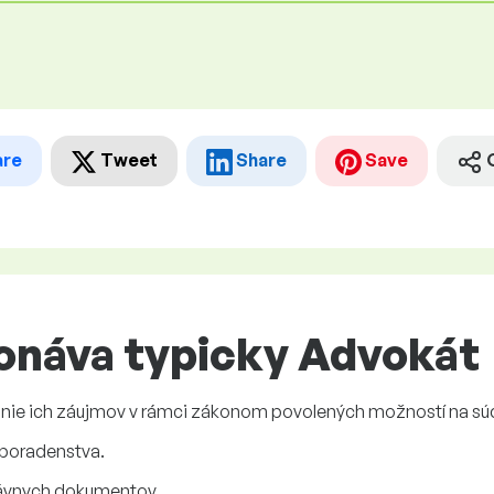
are
Tweet
Share
Save
onáva typicky Advokát
anie ich záujmov v rámci zákonom povolených možností na s
poradenstva.
ávnych dokumentov.