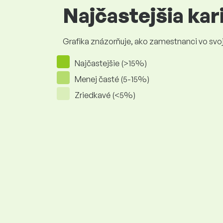
Najčastejšia ka
Grafika znázorňuje, ako zamestnanci vo svojej
Najčastejšie (>15%)
Menej časté (5-15%)
Zriedkavé (<5%)