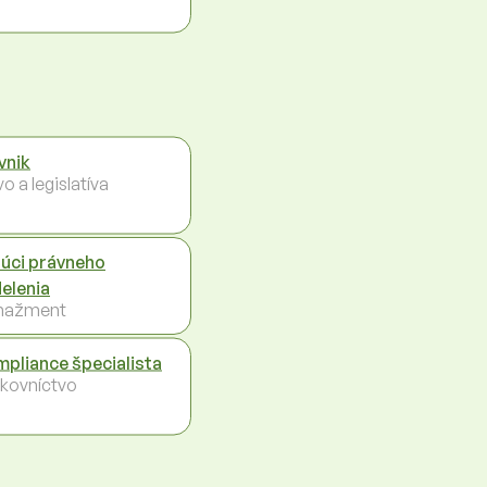
vnik
o a legislatíva
úci právneho
elenia
nažment
pliance špecialista
kovníctvo