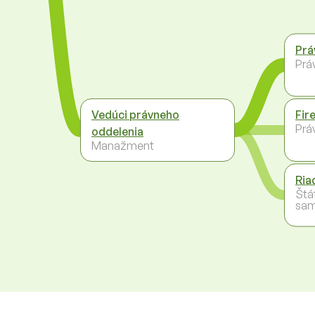
Prá
Práv
Vedúci právneho
Fir
Práv
oddelenia
Manažment
Ria
Štá
sam