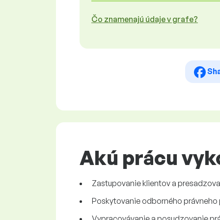
Čo znamenajú údaje v grafe?
Sh
Akú prácu vyk
Zastupovanie klientov a presadzov
Poskytovanie odborného právneho 
Vypracovávanie a posudzovanie pr