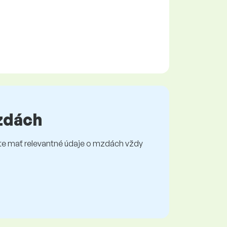
mzdách
e mať relevantné údaje o mzdách vždy