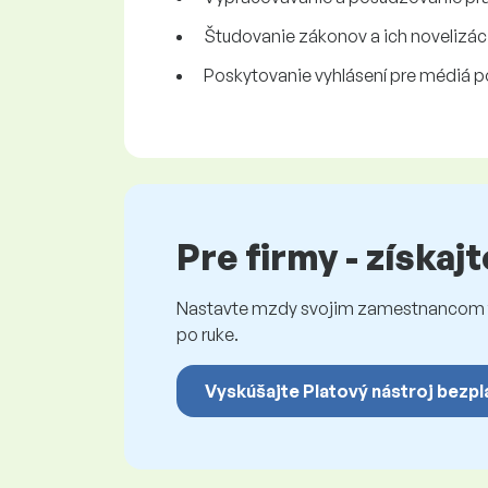
Študovanie zákonov a ich novelizáci
Poskytovanie vyhlásení pre médiá p
Pre firmy - získaj
Nastavte mzdy svojim zamestnancom fé
po ruke.
Vyskúšajte Platový nástroj bezpl