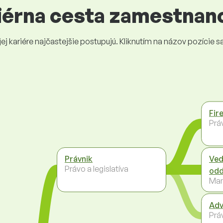
riérna cesta zamestnan
 kariére najčastejšie postupujú. Kliknutím na názov pozície sa 
Fir
Práv
Právnik
Ved
Právo a legislatíva
odd
Ma
Adv
Práv