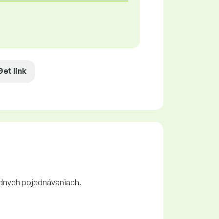
Get link
údnych pojednávaniach.