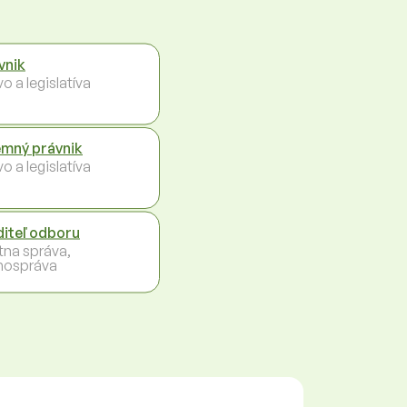
vnik
o a legislatíva
emný právnik
o a legislatíva
diteľ odboru
tna správa,
ospráva