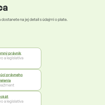
ca
dostanete na jej detail s údajmi o plate.
emný právnik
o a legislatíva
úci právneho
elenia
nažment
okát
o a legislatíva