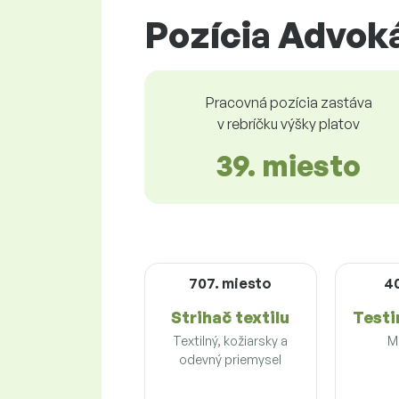
Pozícia Advoká
Pracovná pozícia zastáva
v rebríčku výšky platov
39. miesto
707. miesto
4
Strihač textilu
Testi
Textilný, kožiarsky a
M
odevný priemysel