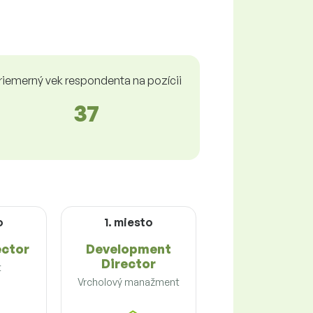
riemerný vek respondenta na pozícii
37
o
1. miesto
ector
Development
Director
t
Vrcholový manažment