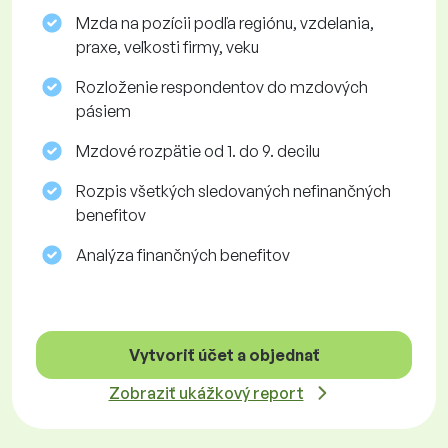
Mzda na pozícii podľa regiónu, vzdelania,
praxe, veľkosti firmy, veku
Rozloženie respondentov do mzdových
pásiem
Mzdové rozpätie od 1. do 9. decilu
Rozpis všetkých sledovaných nefinančných
benefitov
Analýza finančných benefitov
Vytvoriť účet a objednať
Zobraziť ukážkový report