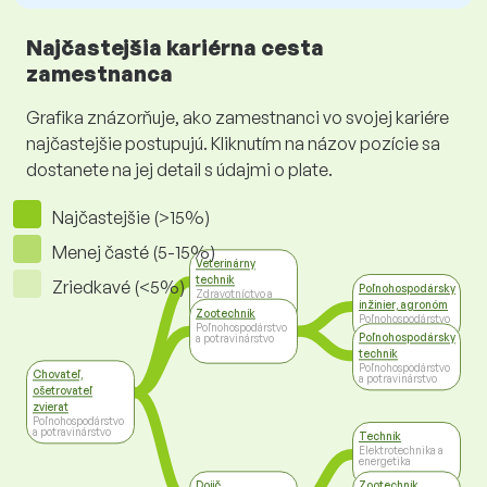
Najčastejšia kariérna cesta
zamestnanca
Grafika znázorňuje, ako zamestnanci vo svojej kariére
najčastejšie postupujú. Kliknutím na názov pozície sa
dostanete na jej detail s údajmi o plate.
Najčastejšie (>15%)
Menej časté (5-15%)
Veterinárny
technik
Zriedkavé (<5%)
Poľnohospodársky
Zdravotníctvo a
inžinier, agronóm
sociálna
Zootechnik
starostlivosť
Poľnohospodárstvo
Poľnohospodárstvo
a potravinárstvo
Poľnohospodársky
a potravinárstvo
technik
Poľnohospodárstvo
Chovateľ,
a potravinárstvo
ošetrovateľ
zvierat
Poľnohospodárstvo
a potravinárstvo
Technik
Elektrotechnika a
energetika
Dojič
Zootechnik