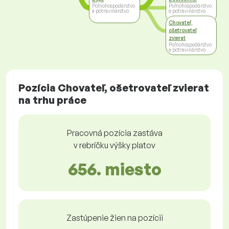
Poľnohospodárstvo
Poľnohospodárstvo
a potravinárstvo
a potravinárstvo
Chovateľ,
ošetrovateľ
zvierat
Poľnohospodárstvo
a potravinárstvo
Pozícia Chovateľ, ošetrovateľ zvierat
na trhu práce
Pracovná pozícia zastáva
v rebríčku výšky platov
656. miesto
Zastúpenie žien na pozícii