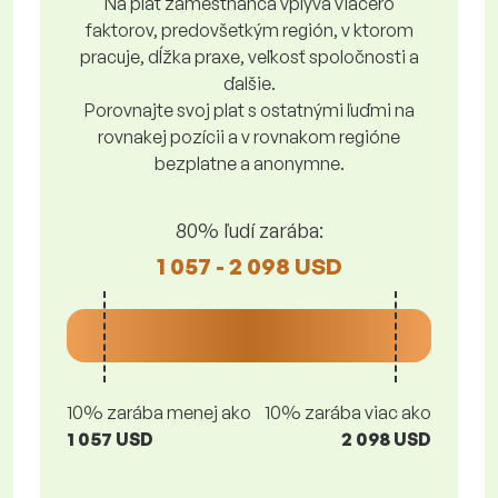
Na plat zamestnanca vplýva viacero
faktorov, predovšetkým región, v ktorom
pracuje, dĺžka praxe, veľkosť spoločnosti a
ďalšie.
Porovnajte svoj plat s ostatnými ľuďmi na
rovnakej pozícii a v rovnakom regióne
bezplatne a anonymne.
80% ľudí zarába:
1 057 - 2 098 USD
10% zarába menej ako
10% zarába viac ako
1 057 USD
2 098 USD