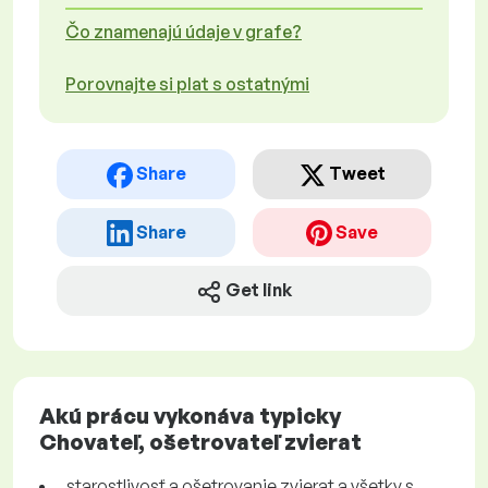
Čo znamenajú údaje v grafe?
Porovnajte si plat s ostatnými
Share
Tweet
Share
Save
Get link
Akú prácu vykonáva typicky
Chovateľ, ošetrovateľ zvierat
starostlivosť a ošetrovanie zvierat a všetky s