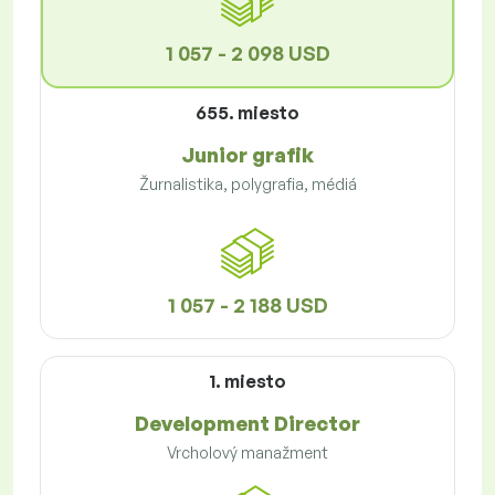
1 057 - 2 098 USD
655. miesto
Junior grafik
Žurnalistika, polygrafia, médiá
1 057 - 2 188 USD
1. miesto
Development Director
Vrcholový manažment