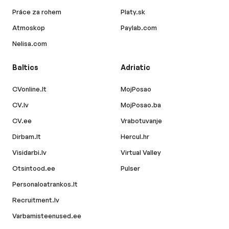
Práce za rohem
Platy.sk
Atmoskop
Paylab.com
Nelisa.com
Baltics
Adriatic
CVonline.lt
MojPosao
CV.lv
MojPosao.ba
CV.ee
Vrabotuvanje
Dirbam.lt
Hercul.hr
Visidarbi.lv
Virtual Valley
Otsintood.ee
Pulser
Personaloatrankos.lt
Recruitment.lv
Varbamisteenused.ee