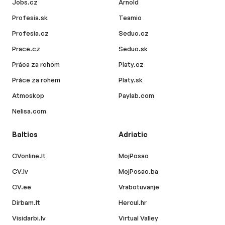
Jobs.cz
Arnold
Profesia.sk
Teamio
Profesia.cz
Seduo.cz
Prace.cz
Seduo.sk
Práca za rohom
Platy.cz
Práce za rohem
Platy.sk
Atmoskop
Paylab.com
Nelisa.com
Baltics
Adriatic
CVonline.lt
MojPosao
CV.lv
MojPosao.ba
CV.ee
Vrabotuvanje
Dirbam.lt
Hercul.hr
Visidarbi.lv
Virtual Valley