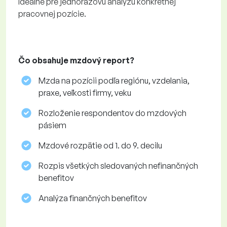
Ideálne pre jednorazovú analýzu konkrétnej
pracovnej pozície.
Čo obsahuje mzdový report?
Mzda na pozícii podľa regiónu, vzdelania,
praxe, veľkosti firmy, veku
Rozloženie respondentov do mzdových
pásiem
Mzdové rozpätie od 1. do 9. decilu
Rozpis všetkých sledovaných nefinančných
benefitov
Analýza finančných benefitov