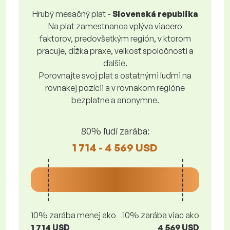
Hrubý mesačný plat -
Slovenská republika
Na plat zamestnanca vplýva viacero
faktorov, predovšetkým región, v ktorom
pracuje, dĺžka praxe, veľkosť spoločnosti a
ďalšie.
Porovnajte svoj plat s ostatnými ľuďmi na
rovnakej pozícii a v rovnakom regióne
bezplatne a anonymne.
80% ľudí zarába:
1 714 - 4 569 USD
10% zarába menej ako
10% zarába viac ako
1 714 USD
4 569 USD