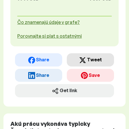
Čo znamenajú údaje v grafe?
Porovnajte si plat s ostatnými
Share
Tweet
Share
Save
Get link
Akú prácu vykonáva typicky