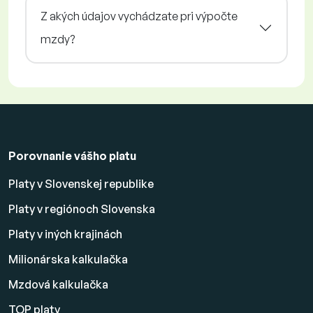
Z akých údajov vychádzate pri výpočte
mzdy?
Porovnanie vášho platu
Platy v Slovenskej republike
Platy v regiónoch Slovenska
Platy v iných krajinách
Milionárska kalkulačka
Mzdová kalkulačka
TOP platy