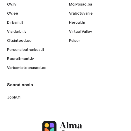
CV.lv
MojPosao.ba
CV.ee
Vrabotuvanje
Dirbam.lt
Hercul.hr
Visidarbi.lv
Virtual Valley
Otsintood.ee
Pulser
Personaloatrankos.lt
Recruitment.lv
Varbamisteenused.ee
Scandinavia
Jobly.fi