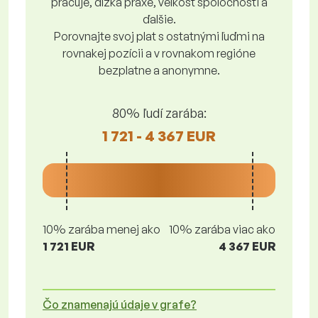
pracuje, dĺžka praxe, veľkosť spoločnosti a
ďalšie.
Porovnajte svoj plat s ostatnými ľuďmi na
rovnakej pozícii a v rovnakom regióne
bezplatne a anonymne.
80% ľudí zarába:
1 721 - 4 367 EUR
10% zarába menej ako
10% zarába viac ako
1 721 EUR
4 367 EUR
Čo znamenajú údaje v grafe?