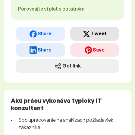
Porovnajte si plat s ostatnými
Share
Tweet
Share
Save
Get link
Akú prácu vykonáva typicky IT
konzultant
Spolupracovanie na analýzach požiadaviek
zákazníka.