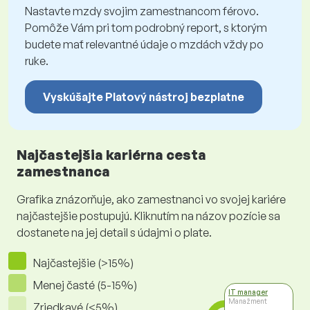
Nastavte mzdy svojim zamestnancom férovo.
Pomôže Vám pri tom podrobný report, s ktorým
budete mať relevantné údaje o mzdách vždy po
ruke.
Vyskúšajte Platový nástroj bezplatne
Najčastejšia kariérna cesta
zamestnanca
Grafika znázorňuje, ako zamestnanci vo svojej kariére
najčastejšie postupujú. Kliknutím na názov pozície sa
dostanete na jej detail s údajmi o plate.
Najčastejšie (>15%)
Menej časté (5-15%)
IT manager
Manažment
Zriedkavé (<5%)