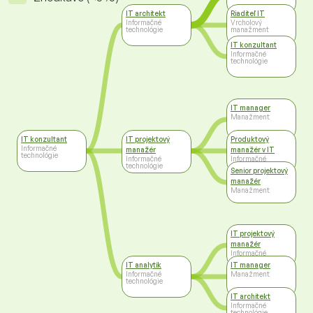
IT architekt
Riaditeľ IT
Informačné
Vrcholový
technológie
manažment
IT konzultant
Informačné
technológie
IT manager
Manažment
IT konzultant
IT projektový
Produktový
Informačné
manažér
manažér v IT
technológie
Informačné
Informačné
technológie
technológie
Senior projektový
manažér
Manažment
IT projektový
manažér
Informačné
technológie
IT analytik
IT manager
Informačné
Manažment
technológie
IT architekt
Informačné
technológie