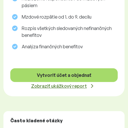
pásiem
Mzdové rozpätie od 1. do 9. decilu
Rozpis všetkých sledovaných nefinančných
benefitov
Analýza finančných benefitov
Vytvoriť účet a objednať
Zobraziť ukážkový report
Často kladené otázky