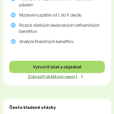
pásiem
Mzdové rozpätie od 1. do 9. decilu
Rozpis všetkých sledovaných nefinančných
benefitov
Analýza finančných benefitov
Vytvoriť účet a objednať
Zobraziť ukážkový report
Často kladené otázky