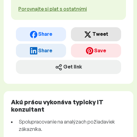
Porovnajte si plat s ostatnými
Share
Tweet
Share
Save
Get link
Akú prácu vykonáva typicky IT
konzultant
Spolupracovanie na analýzach požiadaviek
zákazníka.