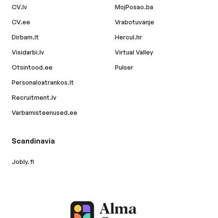
CV.lv
MojPosao.ba
CV.ee
Vrabotuvanje
Dirbam.lt
Hercul.hr
Visidarbi.lv
Virtual Valley
Otsintood.ee
Pulser
Personaloatrankos.lt
Recruitment.lv
Varbamisteenused.ee
Scandinavia
Jobly.fi