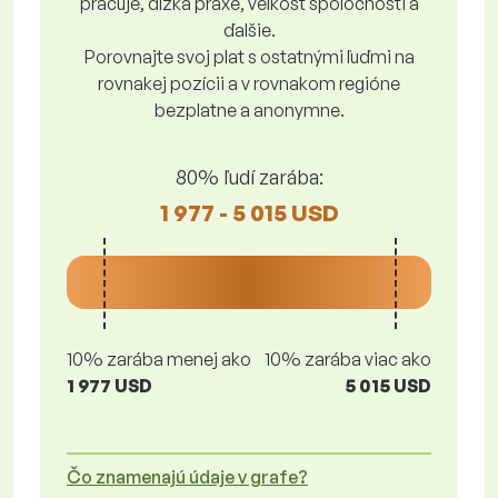
pracuje, dĺžka praxe, veľkosť spoločnosti a
ďalšie.
Porovnajte svoj plat s ostatnými ľuďmi na
rovnakej pozícii a v rovnakom regióne
bezplatne a anonymne.
80% ľudí zarába:
1 977 - 5 015 USD
10% zarába menej ako
10% zarába viac ako
1 977 USD
5 015 USD
Čo znamenajú údaje v grafe?