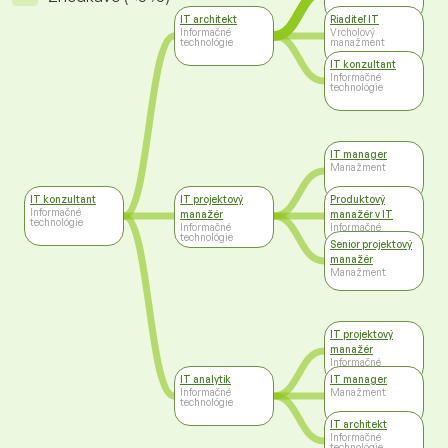
IT architekt
Riaditeľ IT
Informačné
Vrcholový
technológie
manažment
IT konzultant
Informačné
technológie
IT manager
Manažment
IT konzultant
IT projektový
Produktový
Informačné
manažér
manažér v IT
technológie
Informačné
Informačné
technológie
technológie
Senior projektový
manažér
Manažment
IT projektový
manažér
Informačné
technológie
IT analytik
IT manager
Informačné
Manažment
technológie
IT architekt
Informačné
technológie