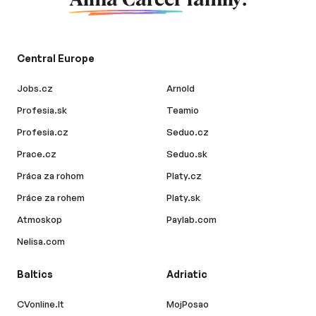
Alma Career
family.
Central Europe
Jobs.cz
Arnold
Profesia.sk
Teamio
Profesia.cz
Seduo.cz
Prace.cz
Seduo.sk
Práca za rohom
Platy.cz
Práce za rohem
Platy.sk
Atmoskop
Paylab.com
Nelisa.com
Baltics
Adriatic
CVonline.lt
MojPosao