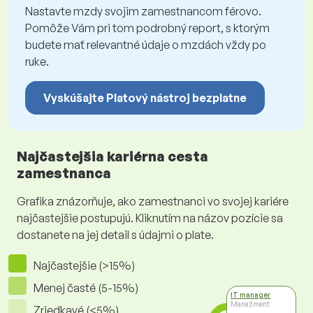
Nastavte mzdy svojim zamestnancom férovo.
Pomôže Vám pri tom podrobný report, s ktorým
budete mať relevantné údaje o mzdách vždy po
ruke.
Vyskúšajte Platový nástroj bezplatne
Najčastejšia kariérna cesta
zamestnanca
Grafika znázorňuje, ako zamestnanci vo svojej kariére
najčastejšie postupujú. Kliknutím na názov pozície sa
dostanete na jej detail s údajmi o plate.
Najčastejšie (>15%)
Menej časté (5-15%)
IT manager
Manažment
Zriedkavé (<5%)