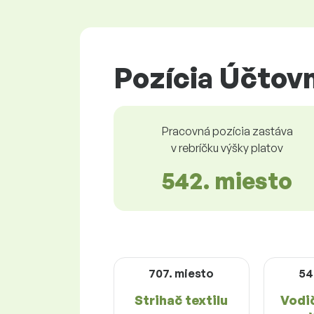
Pozícia Účtovn
Pracovná pozícia zastáva
v rebríčku výšky platov
542. miesto
707. miesto
54
Strihač textilu
Vodi