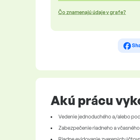
Čo znamenajú údaje v grafe?
Sh
Akú prácu vyk
Vedenie jednoduchého a/alebo podv
Zabezpečenie riadneho a včasného 
Riadne evidovanie zverených účtov