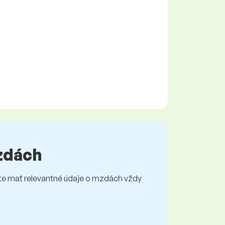
mzdách
e mať relevantné údaje o mzdách vždy