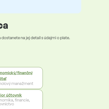
ca
dostanete na jej detail s údajmi o plate.
nomický/finančný
iteľ
holový manažment
ior účtovník
nomika, financie,
ovníctvo