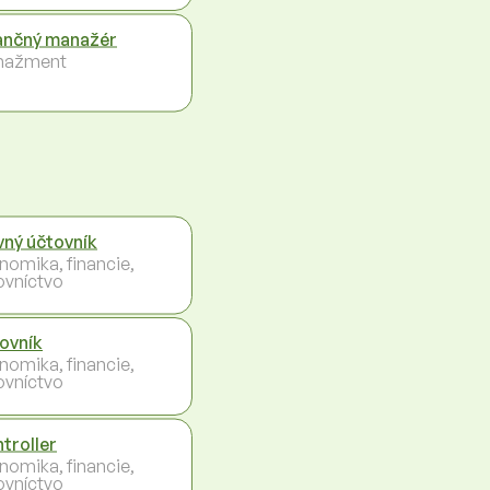
ančný manažér
nažment
vný účtovník
nomika, financie,
ovníctvo
ovník
nomika, financie,
ovníctvo
troller
nomika, financie,
ovníctvo