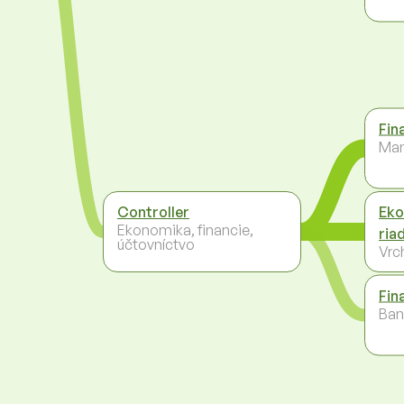
Fin
Ma
Controller
Eko
Ekonomika, financie,
riad
účtovníctvo
Vrc
Fin
Ban