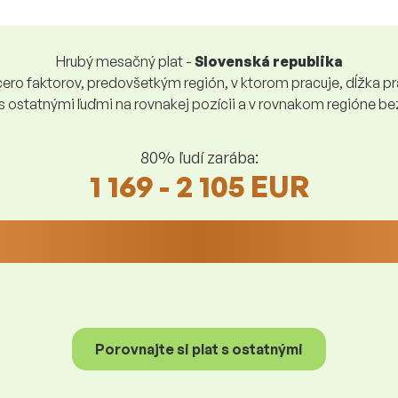
Hrubý mesačný plat -
Slovenská republika
ro faktorov, predovšetkým región, v ktorom pracuje, dĺžka pra
 s ostatnými ľuďmi na rovnakej pozícii a v rovnakom regióne 
80% ľudí zarába:
1 169 - 2 105 EUR
Porovnajte si plat s ostatnými