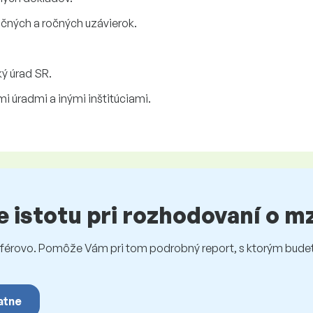
čných a ročných uzávierok.
ký úrad SR.
 úradmi a inými inštitúciami.
te istotu pri rozhodovaní o 
rovo. Pomôže Vám pri tom podrobný report, s ktorým budet
atne