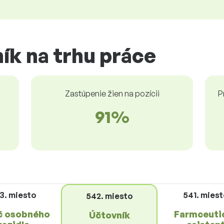
ík na trhu práce
Zastúpenie žien na pozícii
P
91%
3. miesto
541. mies
542. miesto
č osobného
Farmceuti
Účtovník