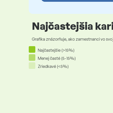
Najčastejšia ka
Grafika znázorňuje, ako zamestnanci vo svojej
Najčastejšie (>15%)
Menej časté (5-15%)
Zriedkavé (<5%)