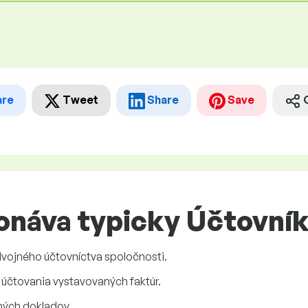
are
Tweet
Share
Save
onáva typicky Účtovní
ojného účtovníctva spoločnosti.
účtovania vystavovaných faktúr.
ných dokladov.