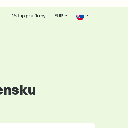
Vstup pre firmy
EUR
vensku