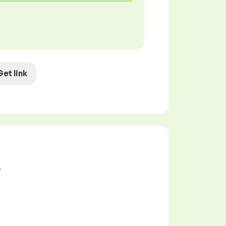
Get link
k