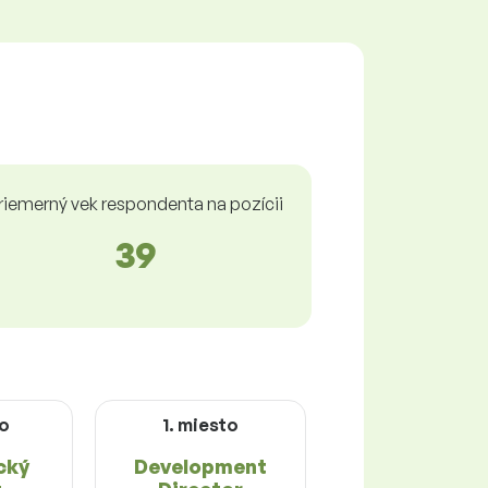
riemerný vek respondenta na pozícii
39
to
1. miesto
cký
Development