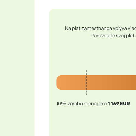
Na plat zamestnanca vplýva viace
Porovnajte svoj plat
10% zarába menej ako
1 169 EUR