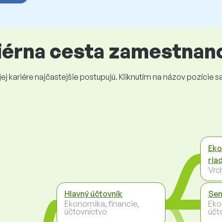
riérna cesta zamestnan
 kariére najčastejšie postupujú. Kliknutím na názov pozície sa 
Eko
riad
Vrc
Hlavný účtovník
Sen
Ekonomika, financie,
Eko
účtovníctvo
účt