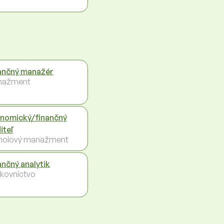
ančný manažér
nažment
nomický/finančný
iteľ
holový manažment
ančný analytik
kovníctvo