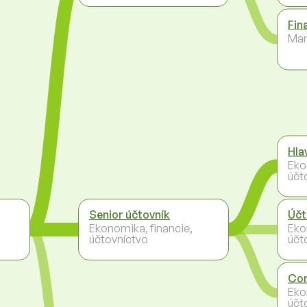
Fin
Ma
Hla
Eko
účt
Senior účtovník
Účt
Ekonomika, financie,
Eko
účtovníctvo
účt
Con
Eko
účt