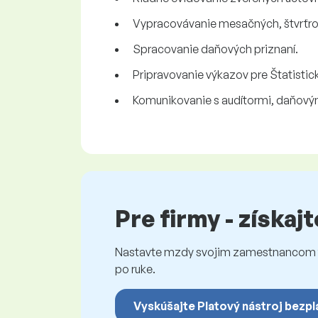
Vypracovávanie mesačných, štvrťro
Spracovanie daňových priznaní.
Pripravovanie výkazov pre Štatistic
Komunikovanie s audítormi, daňovými
Pre firmy - získaj
Nastavte mzdy svojim zamestnancom fé
po ruke.
Vyskúšajte Platový nástroj bezpl