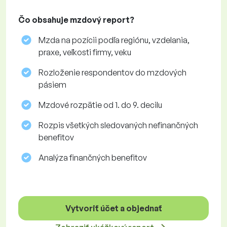
Čo obsahuje mzdový report?
Mzda na pozícii podľa regiónu, vzdelania,
praxe, veľkosti firmy, veku
Rozloženie respondentov do mzdových
pásiem
Mzdové rozpätie od 1. do 9. decilu
Rozpis všetkých sledovaných nefinančných
benefitov
Analýza finančných benefitov
Vytvoriť účet a objednať