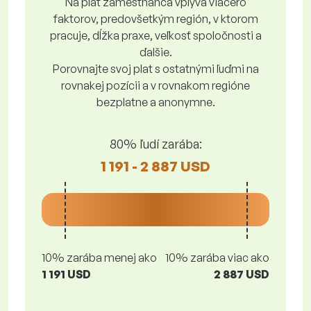
Na plat zamestnanca vplýva viacero
faktorov, predovšetkým región, v ktorom
pracuje, dĺžka praxe, veľkosť spoločnosti a
ďalšie.
Porovnajte svoj plat s ostatnými ľuďmi na
rovnakej pozícii a v rovnakom regióne
bezplatne a anonymne.
80% ľudí zarába:
1 191 - 2 887 USD
10% zarába menej ako
10% zarába viac ako
1 191 USD
2 887 USD