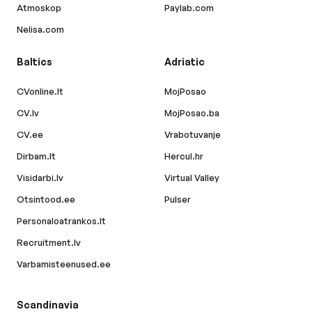
Atmoskop
Paylab.com
Nelisa.com
Baltics
Adriatic
CVonline.lt
MojPosao
CV.lv
MojPosao.ba
CV.ee
Vrabotuvanje
Dirbam.lt
Hercul.hr
Visidarbi.lv
Virtual Valley
Otsintood.ee
Pulser
Personaloatrankos.lt
Recruitment.lv
Varbamisteenused.ee
Scandinavia