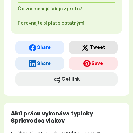
Čo znamenajú údaje v grafe?
Porovnajte si plat s ostatnými
Share
Tweet
Share
Save
Get link
Akú prácu vykonáva typicky
Sprievodca vlakov
Sprevádzanie vlakov osobnej dopravy.