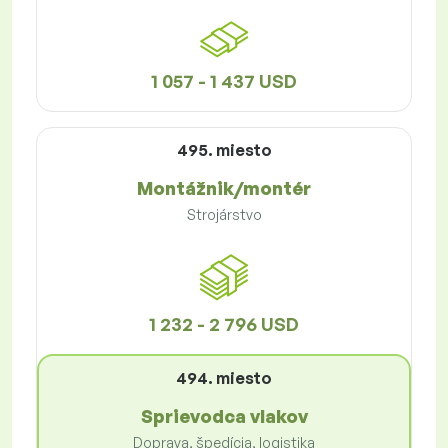
1 057 - 1 437 USD
495. miesto
Montážnik/montér
Strojárstvo
1 232 - 2 796 USD
494. miesto
Sprievodca vlakov
Doprava, špedícia, logistika