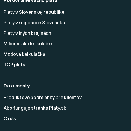
Porovnanie vášho platu
Platy v Slovenskej republike
Platy v regiónoch Slovenska
Platy v iných krajinách
Milionárska kalkulačka
Mzdová kalkulačka
TOP platy
Dokumenty
Produktové podmienky pre klientov
Ako funguje stránka Platy.sk
O nás