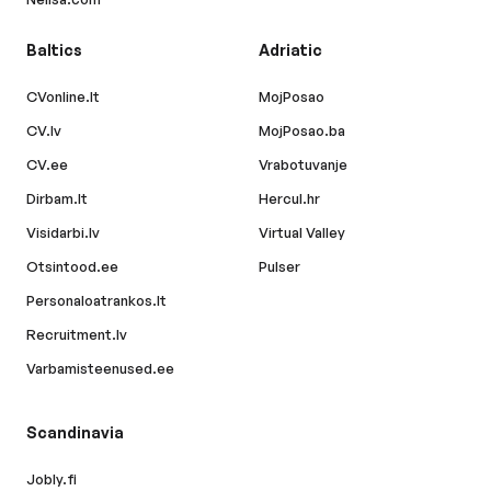
Baltics
Adriatic
CVonline.lt
MojPosao
CV.lv
MojPosao.ba
CV.ee
Vrabotuvanje
Dirbam.lt
Hercul.hr
Visidarbi.lv
Virtual Valley
Otsintood.ee
Pulser
Personaloatrankos.lt
Recruitment.lv
Varbamisteenused.ee
Scandinavia
Jobly.fi