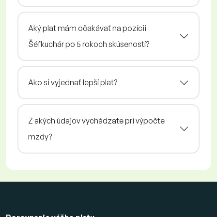
Aký plat mám očakávať na pozícii
Šéfkuchár po 5 rokoch skúseností?
Ako si vyjednať lepší plat?
Z akých údajov vychádzate pri výpočte
mzdy?