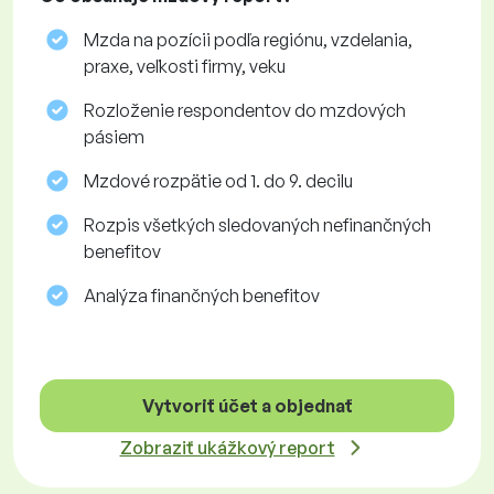
Mzda na pozícii podľa regiónu, vzdelania,
praxe, veľkosti firmy, veku
Rozloženie respondentov do mzdových
pásiem
Mzdové rozpätie od 1. do 9. decilu
Rozpis všetkých sledovaných nefinančných
benefitov
Analýza finančných benefitov
Vytvoriť účet a objednať
Zobraziť ukážkový report