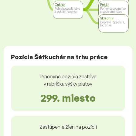
Cukrár
Pekár
Poľnohospodárstvo
Poľnohospodárstvo
a potravinárstvo
a potravinárstvo
Skladník
Doprava, špedícia,
logistika
Pozícia Šéfkuchár na trhu práce
Pracovná pozícia zastáva
v rebríčku výšky platov
299. miesto
Zastúpenie žien na pozícii