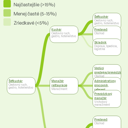
Najčastejšie (>15%)
Menej časté (5-15%)
Šéfkuchár
Cestovný ruch,
Zriedkavé (<5%)
gastro, hotelierstvo
Kuchár
Predavač
Cestovný ruch,
Obchod
gastro, hotelierstvo
Skladník
Doprava, špedícia,
logistika
Vedúci
predajne/prevádzky
Obchod
Šéfkuchár
Manažér
Administratívny
Cestovný ruch,
reštaurácie
pracovník,
gastro, hotelierstvo
Manažment
referent
Administratíva
Prevádzkový
manažér
Vrcholový
manažment
Predavač
Obchod