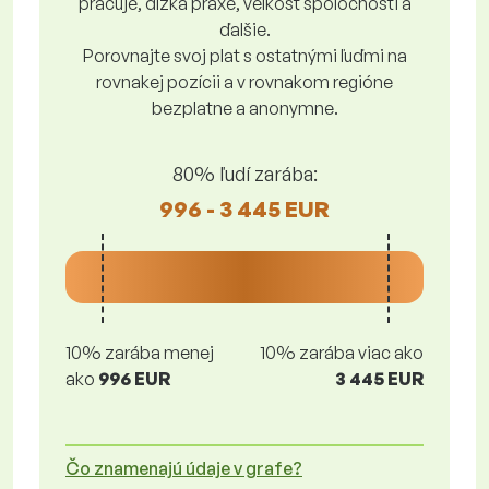
pracuje, dĺžka praxe, veľkosť spoločnosti a
ďalšie.
Porovnajte svoj plat s ostatnými ľuďmi na
rovnakej pozícii a v rovnakom regióne
bezplatne a anonymne.
80% ľudí zarába:
996 - 3 445 EUR
10% zarába menej
10% zarába viac ako
ako
996 EUR
3 445 EUR
Čo znamenajú údaje v grafe?