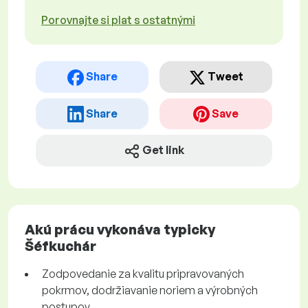
Porovnajte si plat s ostatnými
Share
Tweet
Share
Save
Get link
Akú prácu vykonáva typicky
Šéfkuchár
Zodpovedanie za kvalitu pripravovaných
pokrmov, dodržiavanie noriem a výrobných
postupov.