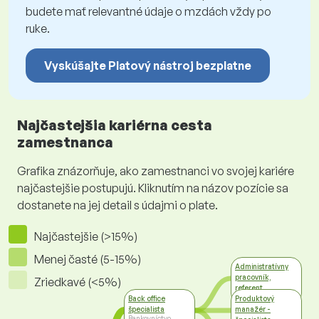
budete mať relevantné údaje o mzdách vždy po
ruke.
Vyskúšajte Platový nástroj bezplatne
Najčastejšia kariérna cesta
zamestnanca
Grafika znázorňuje, ako zamestnanci vo svojej kariére
najčastejšie postupujú. Kliknutím na názov pozície sa
dostanete na jej detail s údajmi o plate.
Najčastejšie (>15%)
Menej časté (5-15%)
Administratívny
pracovník,
Zriedkavé (<5%)
referent
Administratíva
Back office
Produktový
špecialista
manažér -
Bankovníctvo