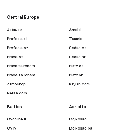
Central Europe
Jobs.cz
Arnold
Profesia.sk
Teamio
Profesia.cz
Seduo.cz
Prace.cz
Seduo.sk
Práca za rohom
Platy.cz
Práce za rohem
Platy.sk
Atmoskop
Paylab.com
Nelisa.com
Baltics
Adriatic
CVonline.lt
MojPosao
CV.lv
MojPosao.ba