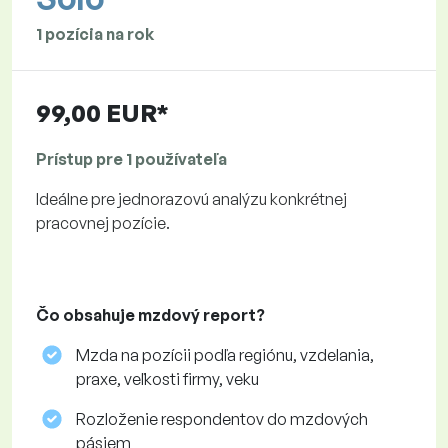
1 pozícia na rok
99,00 EUR*
Prístup pre 1 používateľa
Ideálne pre jednorazovú analýzu konkrétnej
pracovnej pozície.
Čo obsahuje mzdový report?
Mzda na pozícii podľa regiónu, vzdelania,
praxe, veľkosti firmy, veku
Rozloženie respondentov do mzdových
pásiem