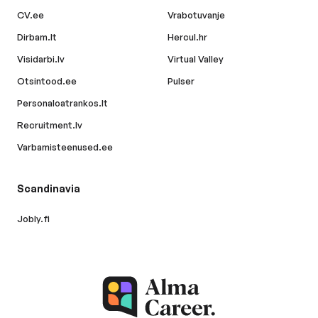
CV.ee
Vrabotuvanje
Dirbam.lt
Hercul.hr
Visidarbi.lv
Virtual Valley
Otsintood.ee
Pulser
Personaloatrankos.lt
Recruitment.lv
Varbamisteenused.ee
Scandinavia
Jobly.fi