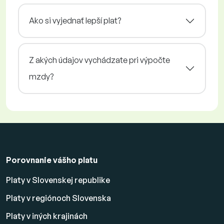
Ako si vyjednať lepší plat?
Z akých údajov vychádzate pri výpočte
mzdy?
Porovnanie vášho platu
Platy v Slovenskej republike
Platy v regiónoch Slovenska
Platy v iných krajinách