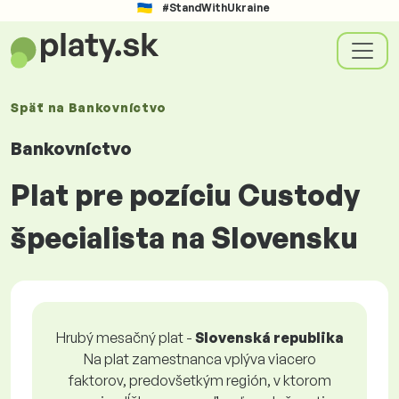
#StandWithUkraine
Späť na
Bankovníctvo
Bankovníctvo
Plat pre pozíciu Custody
špecialista na Slovensku
Hrubý mesačný plat -
Slovenská republika
Na plat zamestnanca vplýva viacero
faktorov, predovšetkým región, v ktorom