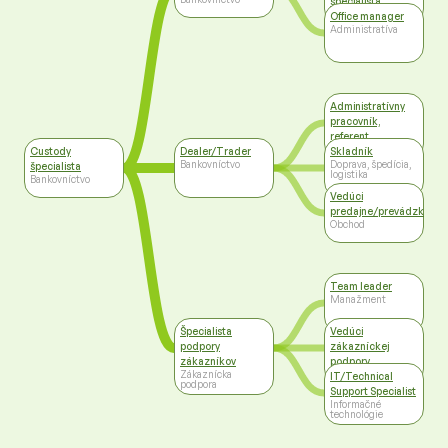
špecialista
Bankovníctvo
Office manager
Administratíva
Administratívny
pracovník,
referent
Administratíva
Custody
Dealer/Trader
Skladník
Bankovníctvo
Doprava, špedícia,
špecialista
logistika
Bankovníctvo
Vedúci
predajne/prevádzky
Obchod
Team leader
Manažment
Špecialista
Vedúci
podpory
zákazníckej
zákazníkov
podpory
Zákaznícka
Manažment
IT/Technical
podpora
Support Specialist
Informačné
technológie