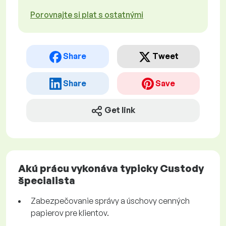
Porovnajte si plat s ostatnými
Share
Tweet
Share
Save
Get link
Akú prácu vykonáva typicky Custody
špecialista
Zabezpečovanie správy a úschovy cenných
papierov pre klientov.