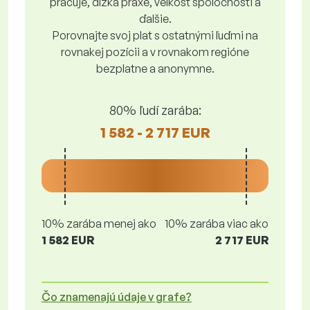
pracuje, dĺžka praxe, veľkosť spoločnosti a
ďalšie.
Porovnajte svoj plat s ostatnými ľuďmi na
rovnakej pozícii a v rovnakom regióne
bezplatne a anonymne.
80% ľudí zarába:
1 582 - 2 717 EUR
10% zarába menej ako
10% zarába viac ako
1 582 EUR
2 717 EUR
Čo znamenajú údaje v grafe?