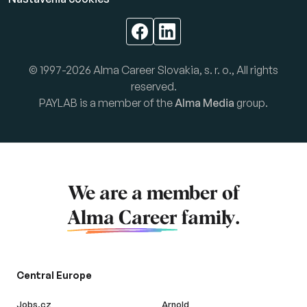
© 1997-2026 Alma Career Slovakia, s. r. o., All rights
reserved.
PAYLAB is a member of the
Alma Media
group.
We are a member of
Alma Career
family.
Central Europe
Jobs.cz
Arnold