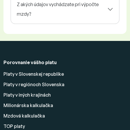
Z akých údajov vychádzate pri výpočte
mzdy?
Porovnanie vášho platu
Platy v Slovenskej republike
Platy v regiónoch Slovenska
Platy v iných krajinách
Milionárska kalkulačka
Mzdová kalkulačka
TOP platy