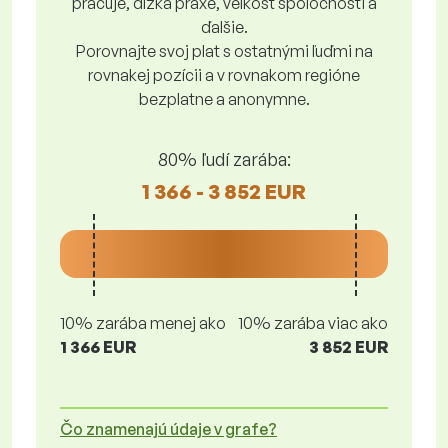
pracuje, dĺžka praxe, veľkosť spoločnosti a
ďalšie.
Porovnajte svoj plat s ostatnými ľuďmi na
rovnakej pozícii a v rovnakom regióne
bezplatne a anonymne.
80% ľudí zarába:
1 366 - 3 852 EUR
10% zarába menej ako
10% zarába viac ako
1 366 EUR
3 852 EUR
Čo znamenajú údaje v grafe?