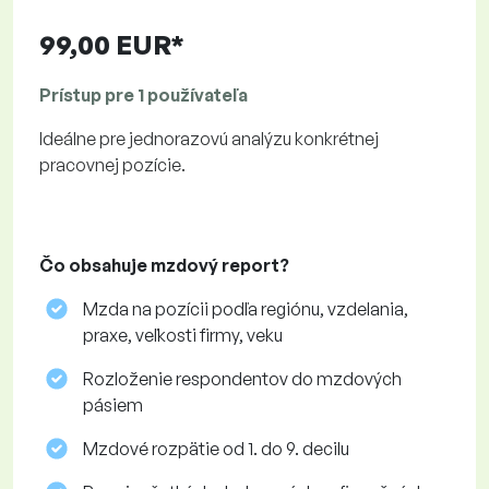
99,00 EUR*
Prístup pre 1 používateľa
Ideálne pre jednorazovú analýzu konkrétnej
pracovnej pozície.
Čo obsahuje mzdový report?
Mzda na pozícii podľa regiónu, vzdelania,
praxe, veľkosti firmy, veku
Rozloženie respondentov do mzdových
pásiem
Mzdové rozpätie od 1. do 9. decilu