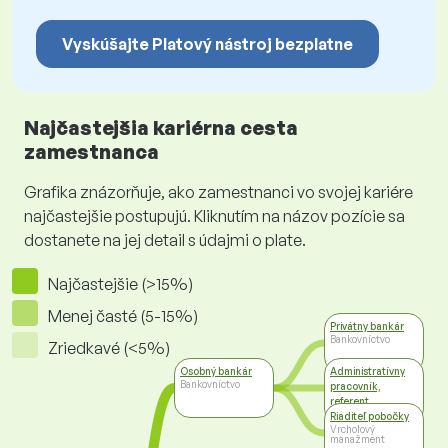
Vyskúšajte Platový nástroj bezplatne
Najčastejšia kariérna cesta
zamestnanca
Grafika znázorňuje, ako zamestnanci vo svojej kariére
najčastejšie postupujú. Kliknutím na názov pozície sa
dostanete na jej detail s údajmi o plate.
Najčastejšie (>15%)
Menej časté (5-15%)
Privátny bankár
Bankovníctvo
Zriedkavé (<5%)
Osobný bankár
Administratívny
Bankovníctvo
pracovník,
referent
Administratíva
Riaditeľ pobočky
Vrcholový
manažment