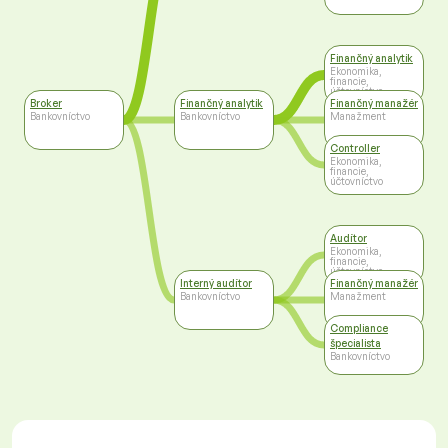
Finančný analytik
Ekonomika,
financie,
účtovníctvo
Broker
Finančný analytik
Finančný manažér
Bankovníctvo
Bankovníctvo
Manažment
Controller
Ekonomika,
financie,
účtovníctvo
Audítor
Ekonomika,
financie,
účtovníctvo
Interný audítor
Finančný manažér
Bankovníctvo
Manažment
Compliance
špecialista
Bankovníctvo