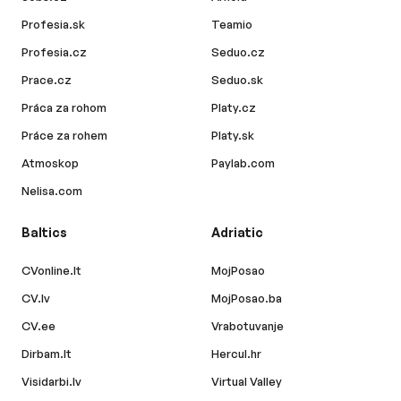
Profesia.sk
Teamio
Profesia.cz
Seduo.cz
Prace.cz
Seduo.sk
Práca za rohom
Platy.cz
Práce za rohem
Platy.sk
Atmoskop
Paylab.com
Nelisa.com
Baltics
Adriatic
CVonline.lt
MojPosao
CV.lv
MojPosao.ba
CV.ee
Vrabotuvanje
Dirbam.lt
Hercul.hr
Visidarbi.lv
Virtual Valley