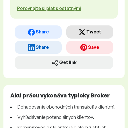
Porovnajte si plat s ostatnými
Share
Tweet
Share
Save
Get link
Akú prácu vykonáva typicky Broker
Dohadovanie obchodných transakcií s klientmi.
Vyhľadávanie potenciálnych klientov.
Komunikovanie s klientmi s cieľom zistiť ich