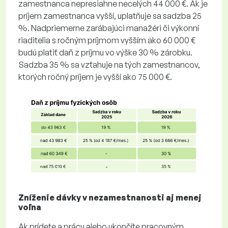
zamestnanca nepresiahne necelých 44 000 €. Ak je
príjem zamestnanca vyšší, uplatňuje sa sadzba 25
%. Nadpriemerne zarábajúci manažéri či výkonní
riaditelia s ročným príjmom vyšším ako 60 000 €
budú platiť daň z príjmu vo výške 30 % zárobku.
Sadzba 35 % sa vzťahuje na tých zamestnancov,
ktorých ročný príjem je vyšší ako 75 000 €.
Zníženie dávky v nezamestnanosti aj menej
voľna
Ak prídete a prácu alebo ukončíte pracovným