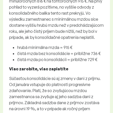
minuloročných 816 € na tohtoročných 915 €. Na prvý
pohľad to vyzerá pozitívne, no vyššie odvody z
konsolidačného balíka tento rast prekryjú. Vo
výsledku zamestnanec s minimálnou mzdou síce
dostane vyššiu hrubú mzdu než v predchádzajúcom
roku, ale jeho čistý príjem bude nižší, než by bol v
prípade, ak by konsolidačné opatrenia neplatili.
hrubá minimálna mzda = 915 €
čistá mzda bez konsolidácie = približne 736 €
čistá mzda po konsolidácii = približne 729 €
Viac zarobíte, viac zaplatíte
Súčasťou konsolidácie sú aj zmeny v dani z príjmu.
Od januára vstupuje do platnosti progresívne
zdaňovanie. Platí, že so zvyšujúcou mzdou
zamestnanca sa zvyšuje aj jeho sadzba dani z
príjmov. Základná sadzba dane z príjmov zostáva
na úrovni 19 %, a to v prípade ak ročný príjem