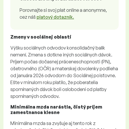
Porovnajte si svoj plat online a anonymne,
cez náš
platový dotazník.
Zmeny v sociálnej oblasti
Výšku sociálnych odvodov konsolidačný balík
nemení. Zmena s dotkne iných sociálnych dávok.
Príjem počas dočasnej práceneschopnosti (PN),
ošetrovného (OČR) a materskej dovolenky podlieha
od januára 2026 odvodom do Sociálnej poisťovne.
Ešte v minulom roku platilo, že poberatelia
spomínaných dávok boli oslobodení od platby
spomínaných odvodov.
Minimálna mzda narástla, čistý príjem
zamestnanca klesne
Minimálna mzda sa zvyšuje aj tento rok z