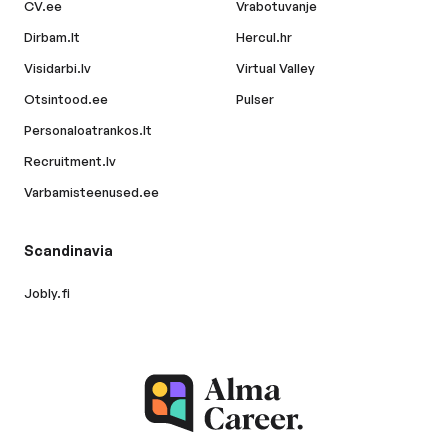
CV.ee
Vrabotuvanje
Dirbam.lt
Hercul.hr
Visidarbi.lv
Virtual Valley
Otsintood.ee
Pulser
Personaloatrankos.lt
Recruitment.lv
Varbamisteenused.ee
Scandinavia
Jobly.fi