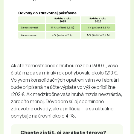
Ak ste zamestnanec s hrubou mzdou 1600 €, vaša
čistá mzda sa minulý rok pohybovala okolo 1213 €.
Vplyvom konsolidačných opatrení vám vo februári
bude pripísaná na účte výplata vo výške približne
1203 €. Ak medziročne vaša hrubá mzda nevzrástla,
zarobíte menej. Dôvodom sú aj spomínané
zdravotné odvody, ale aj inflácia. Tá sa aktuálne
pohybuje na úrovni okolo 4 %.
Chcete zistiť, či zarábate férovo?