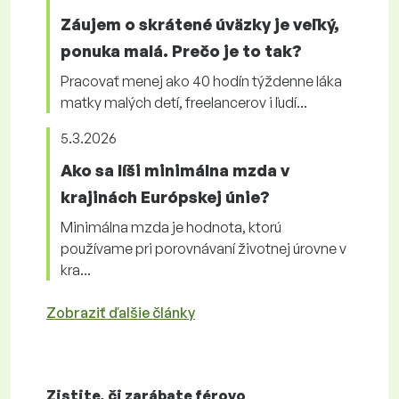
Záujem o skrátené úväzky je veľký,
ponuka malá. Prečo je to tak?
Pracovať menej ako 40 hodín týždenne láka
matky malých detí, freelancerov i ľudí...
5.3.2026
Ako sa líši minimálna mzda v
krajinách Európskej únie?
Minimálna mzda je hodnota, ktorú
používame pri porovnávaní životnej úrovne v
kra...
Zobraziť ďalšie články
Zistite, či zarábate
férovo