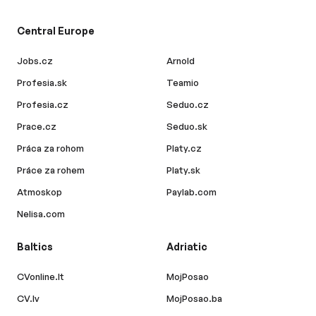
Central Europe
Jobs.cz
Arnold
Profesia.sk
Teamio
Profesia.cz
Seduo.cz
Prace.cz
Seduo.sk
Práca za rohom
Platy.cz
Práce za rohem
Platy.sk
Atmoskop
Paylab.com
Nelisa.com
Baltics
Adriatic
CVonline.lt
MojPosao
CV.lv
MojPosao.ba