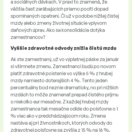
a sociálnych dávkach. V praxi to znamená, že
väčšia časť zarábajúcich priamo pocíti dopad
spomínaných opatrení. Či už v podobe nižšej čistej
mzdy alebo zmeny životnej situácie vplyvom
daňových úprav. Ako sa konsolidácia dotýka
zamestnancov?
Vyššie zdravotné odvody znížia čistú mzdu
Ak ste zamestnaný, už vo výplatnej páske za január
si všimnete zmenu. Zamestnanci budú po novom
platiť zdravotné poistenie vo výške 5 % z hrubej
mzdy namiesto doterajších 4 %. Tento jeden
percentuálny bod neznie dramaticky, no pri nižších
mzdách to môže znamenať prepad čistého príjmu
o niekoľko eur mesačne. Z každej hrubej mzdy
zamestnanca tak mesačne odíde do poisťovne o 1
% viac ako v predchádzajúcom roku. Zmena
nastáva aj pri živnostníkoch, ktorých odvody do
zdravotnej poisťovne sa zvýšia z 15 % na 16 %.