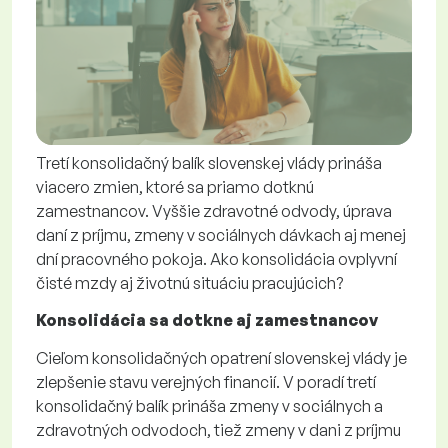
Tretí konsolidačný balík slovenskej vlády prináša
viacero zmien, ktoré sa priamo dotknú
zamestnancov. Vyššie zdravotné odvody, úprava
daní z príjmu, zmeny v sociálnych dávkach aj menej
dní pracovného pokoja. Ako konsolidácia ovplyvní
čisté mzdy aj životnú situáciu pracujúcich?
Konsolidácia sa dotkne aj zamestnancov
Cieľom konsolidačných opatrení slovenskej vlády je
zlepšenie stavu verejných financií. V poradí tretí
konsolidačný balík prináša zmeny v sociálnych a
zdravotných odvodoch, tiež zmeny v dani z príjmu