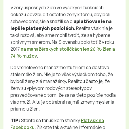
Vzory úspešných žien vo vysokých funkciách
dokážu povzbudiť ostatné ženy k tomu, aby boli
sebavedomejšie a snažili sa o
uplatňovanie na
lepšie platených pozíciách
. Realita však nie je
taká ružová, aby sme mohli tvrdiť, že sa hýbeme
správnym smerom. Na Slovensku bolo totiž v roku
2017
na manažérskych stoličkách len 26 % žien a
74 % mužov
.
Do vrcholového manažmentu firiem sa dostáva
stále málo žien. Nie je to však výsledkom toho, že
by boli ženy zlé manažérky. Realitou často je, že
ženy sú vplyvom rodových stereotypov
presvedčované o tom, že sa na tieto pozície hodia
viac muži. A tu je potrebná najmä zmeny myslenia
priamo u žien.
TIP:
Staňte sa fanúšikom stránky
Platy.sk na
Facebooku
. Získate tak aktuálne informácie o