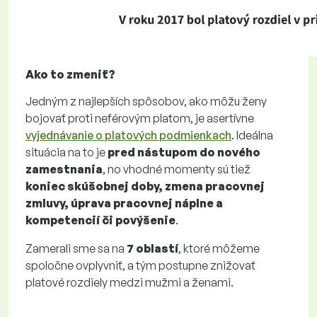
Ako to zmeniť?
Jedným z najlepších spôsobov, ako môžu ženy
bojovať proti neférovým platom, je asertívne
vyjednávanie o platových podmienkach
. Ideálna
situácia na to je
pred nástupom do nového
zamestnania
, no vhodné momenty sú tiež
koniec skúšobnej doby, zmena pracovnej
zmluvy, úprava pracovnej náplne a
kompetencií či povýšenie
.
Zamerali sme sa na
7 oblastí
, ktoré môžeme
spoločne ovplyvniť, a tým postupne znižovať
platové rozdiely medzi mužmi a ženami.