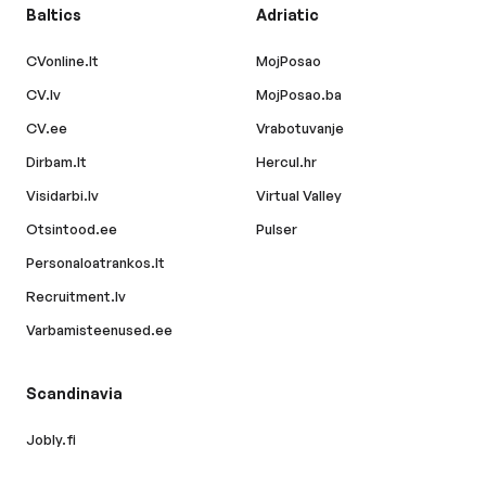
Baltics
Adriatic
CVonline.lt
MojPosao
CV.lv
MojPosao.ba
CV.ee
Vrabotuvanje
Dirbam.lt
Hercul.hr
Visidarbi.lv
Virtual Valley
Otsintood.ee
Pulser
Personaloatrankos.lt
Recruitment.lv
Varbamisteenused.ee
Scandinavia
Jobly.fi