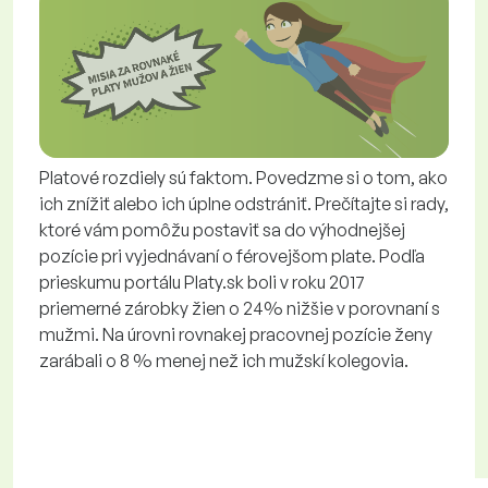
Platové rozdiely sú faktom. Povedzme si o tom, ako
ich znížiť alebo ich úplne odstrániť. Prečítajte si rady,
ktoré vám pomôžu postaviť sa do výhodnejšej
pozície pri vyjednávaní o férovejšom plate. Podľa
prieskumu portálu Platy.sk boli v roku 2017
priemerné zárobky žien o 24% nižšie v porovnaní s
mužmi. Na úrovni rovnakej pracovnej pozície ženy
zarábali o 8 % menej než ich mužskí kolegovia.