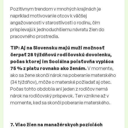
Pozitívnym trendom v mnohých krajinách je
napríklad motivovanie otcov k väčšej
angažovanosti v starostlivosti o rodinu, čím
prispievajú k jednoduchšiemu návratu žien do
pracovného prostredia.
TIP:
Aj na Slovensku majú muži možnosť
čerpať 28 týždňovú rodičovskú dovolenku,
počas ktorej im Sociálna poisťovňa vypláca
75 % z platu rovnako ako ženám.
V momente,
ako sa žene skončí nárok na poberanie materského
(34 týždňov), môže o materské požiadať aj otec.
Počas tohto obdobia ani jeden z rodičov nemá
nárok na rodičovský príspevok. Ten vznikne až v
momente, keď sa skončí poberanie materského.
7. Viac žien na manažérskych pozíciách