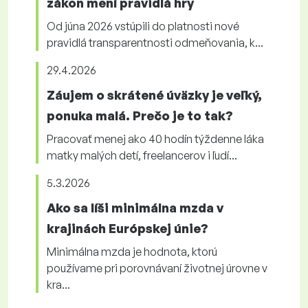
zákon mení pravidlá hry
Od júna 2026 vstúpili do platnosti nové
pravidlá transparentnosti odmeňovania, k...
29.4.2026
Záujem o skrátené úväzky je veľký,
ponuka malá. Prečo je to tak?
Pracovať menej ako 40 hodín týždenne láka
matky malých detí, freelancerov i ľudí...
5.3.2026
Ako sa líši minimálna mzda v
krajinách Európskej únie?
Minimálna mzda je hodnota, ktorú
používame pri porovnávaní životnej úrovne v
kra...