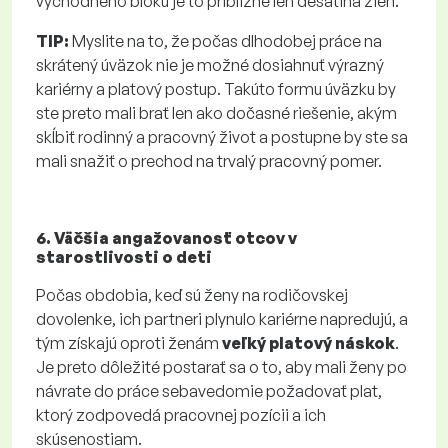
východného bloku je to približne len desatina žien.
TIP:
Myslite na to, že počas dlhodobej práce na
skrátený úväzok nie je možné dosiahnuť výrazný
kariérny a platový postup. Takúto formu úväzku by
ste preto mali brať len ako dočasné riešenie, akým
skĺbiť rodinný a pracovný život a postupne by ste sa
mali snažiť o prechod na trvalý pracovný pomer.
6. Väčšia angažovanosť otcov v
starostlivosti o deti
Počas obdobia, keď sú ženy na rodičovskej
dovolenke, ich partneri plynulo kariérne napredujú, a
tým získajú oproti ženám
veľký platový náskok
.
Je preto dôležité postarať sa o to, aby mali ženy po
návrate do práce sebavedomie požadovať plat,
ktorý zodpovedá pracovnej pozícii a ich
skúsenostiam.