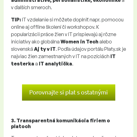
v ďalších smeroch.
TIP:
IT vzdelanie si môžete doplniť napr. pomocou
online aj offline školení či workshopov. K
popularizácii práce žien v IT prispievajú aj rôzne
iniciatívy ako globálna
Women in Tech
alebo
slovenská
Aj ty v IT
. Podľa údajov portálu Platy.sk je
najviac žien zamestnaných v IT na pozíciách
IT
testerka
a
IT analytička
.
3. Transparentná komunikácia firiem o
platoch