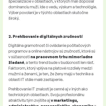
špecializácie v oblastiach, v ktorých mali doposiaľ
dominanciu muži. Ide o vedu, výskum a technológie.
Výber povolaní je v týchto oblastiach skutočne
široký.
2. Prehlbovanie digitálnych zručností
Digitálna gramotnosť či ovládanie počítačových
programov a online nástrojov sú zručnosti, ktoré sú
v súčasnosti
na pracovnom trhu mimoriadne
žiadané
, a tento trend bude v budúcnosti len rásť.
Faktorom, ktorý vplýva na platové rozdiely medzi
mužmi a ženami, je ten, že ženy majú v technike a
oblasti IT stále malé zastúpenie.
Prehlbovanie IT znalostí je cenné aj v iných ako
technických oblastiach. Svoju profesionálnu
atraktivitu tým zvýšite aj
v marketingu,
administratíve, personalistike, ekonomike
a