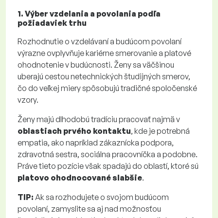
1. Výber vzdelania a povolania podľa
požiadaviek trhu
Rozhodnutie o vzdelávaní a budúcom povolaní
výrazne ovplyvňuje kariérne smerovanie a platové
ohodnotenie v budúcnosti. Ženy sa väčšinou
uberajú cestou netechnických študijných smerov,
čo do veľkej miery spôsobujú tradičné spoločenské
vzory.
Ženy majú dlhodobú tradíciu pracovať najmä v
oblastiach prvého kontaktu
, kde je potrebná
empatia, ako napríklad zákaznícka podpora,
zdravotná sestra, sociálna pracovníčka a podobne.
Práve tieto pozície však spadajú do oblastí, ktoré sú
platovo ohodnocované slabšie
.
TIP:
Ak sa rozhodujete o svojom budúcom
povolaní, zamyslite sa aj nad možnosťou