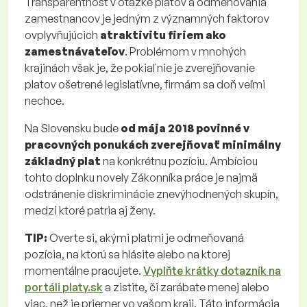
Transparentnosť v otázke platov a odmeňovania
zamestnancov je jedným z významných faktorov
ovplyvňujúcich
atraktivitu firiem ako
zamestnávateľov
. Problémom v mnohých
krajinách však je, že pokiaľ nie je zverejňovanie
platov ošetrené legislatívne, firmám sa doň veľmi
nechce.
Na Slovensku bude
od mája 2018 povinné v
pracovných ponukách zverejňovať minimálny
základný plat
na konkrétnu pozíciu. Ambíciou
tohto doplnku novely Zákonníka práce je najmä
odstránenie diskriminácie znevýhodnených skupín,
medzi ktoré patria aj ženy.
TIP:
Overte si, akými platmi je odmeňovaná
pozícia, na ktorú sa hlásite alebo na ktorej
momentálne pracujete.
Vyplňte krátky dotazník na
portáli platy.sk
a zistite, či zarábate menej alebo
viac, než je priemer vo vašom kraji. Táto informácia