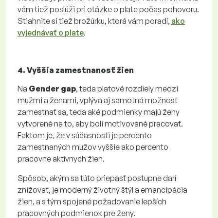
vám tiež poslúži pri otázke o plate počas pohovoru.
Stiahnite si tiež brožúrku, ktorá vám poradí,
ako
vyjednávať o plate
.
4. Vyššia zamestnanosť žien
Na
Gender gap
, teda platové rozdiely medzi
mužmi a ženami, vplýva aj samotná možnosť
zamestnať sa, teda aké podmienky majú ženy
vytvorené na to, aby boli motivované pracovať.
Faktom je, že v súčasnosti je percento
zamestnaných mužov vyššie ako percento
pracovne aktívnych žien.
Spôsob, akým sa túto priepasť postupne darí
znižovať, je moderný životný štýl a emancipácia
žien, a s tým spojené požadovanie lepších
pracovných podmienok pre ženy.