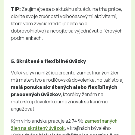
TIP:
Zaujímajte sa o aktuálnu situáciu na trhu práce,
cibrite svoje zručnosti voľnočasovými aktivitami,
ktoré vám zvýšia kredit (počíta sa aj
dobrovoľníctvo) a nebojte sa vyjednávať o férových
podmienkach.
5. Skrátené a flexibilné úväzky
Veľký vplyv na nižšie percento zamestnaných žien
má materstvo a rodičovská dovolenka, no takisto aj
malá ponuka skrátených alebo flexibilných
pracovných úväzkov
, ktoré by ženám na
materskej dovolenke umožňovali sa kariérne
angažovať.
Kým v Holandsku pracuje až 74 %
zamestnaných
žien na skrátený úväzok
, v krajinách bývalého