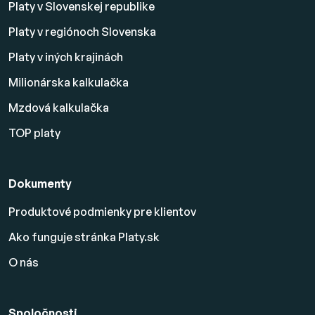
Platy v Slovenskej republike
Platy v regiónoch Slovenska
Platy v iných krajinách
Milionárska kalkulačka
Mzdová kalkulačka
TOP platy
Dokumenty
Produktové podmienky pre klientov
Ako funguje stránka Platy.sk
O nás
Spoločnosti