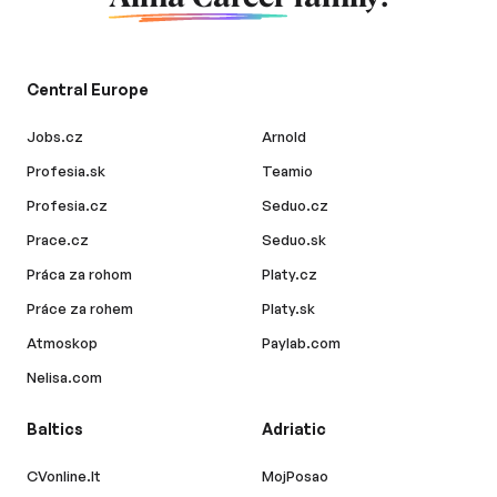
Central Europe
Jobs.cz
Arnold
Profesia.sk
Teamio
Profesia.cz
Seduo.cz
Prace.cz
Seduo.sk
Práca za rohom
Platy.cz
Práce za rohem
Platy.sk
Atmoskop
Paylab.com
Nelisa.com
Baltics
Adriatic
CVonline.lt
MojPosao