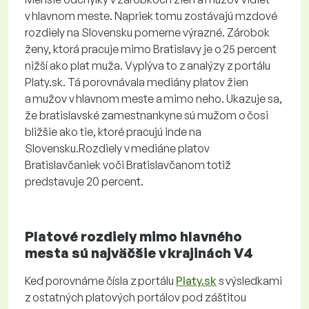
v hlavnom meste. Napriek tomu zostávajú mzdové
rozdiely na Slovensku pomerne výrazné. Zárobok
ženy, ktorá pracuje mimo Bratislavy je o 25 percent
nižší ako plat muža. Vyplýva to z analýzy z portálu
Platy.sk. Tá porovnávala mediány platov žien
a mužov v hlavnom meste a mimo neho. Ukazuje sa,
že bratislavské zamestnankyne sú mužom o čosi
bližšie ako tie, ktoré pracujú inde na
Slovensku.Rozdiely v mediáne platov
Bratislavčaniek voči Bratislavčanom totiž
predstavuje 20 percent.
Platové rozdiely mimo hlavného
mesta sú najväčšie v krajinách V4
Keď porovnáme čísla z portálu
Platy.sk
s výsledkami
z ostatných platových portálov pod záštitou