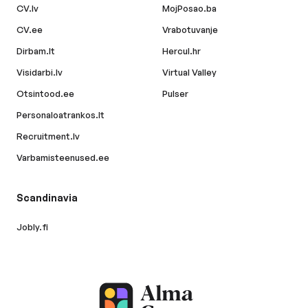
CV.lv
MojPosao.ba
CV.ee
Vrabotuvanje
Dirbam.lt
Hercul.hr
Visidarbi.lv
Virtual Valley
Otsintood.ee
Pulser
Personaloatrankos.lt
Recruitment.lv
Varbamisteenused.ee
Scandinavia
Jobly.fi