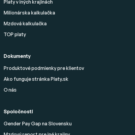
Platy v iných krajinách
Milionárska kalkulačka
Mzdová kalkulačka
TOP platy
Dokumenty
Produktové podmienky pre klientov
Ako funguje stránka Platy.sk
O nás
Spoločnosti
Gender Pay Gap na Slovensku
Mzdový report pre iné krajiny