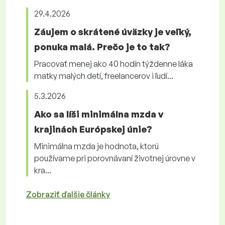
29.4.2026
Záujem o skrátené úväzky je veľký,
ponuka malá. Prečo je to tak?
Pracovať menej ako 40 hodín týždenne láka
matky malých detí, freelancerov i ľudí...
5.3.2026
Ako sa líši minimálna mzda v
krajinách Európskej únie?
Minimálna mzda je hodnota, ktorú
používame pri porovnávaní životnej úrovne v
kra...
Zobraziť ďalšie články