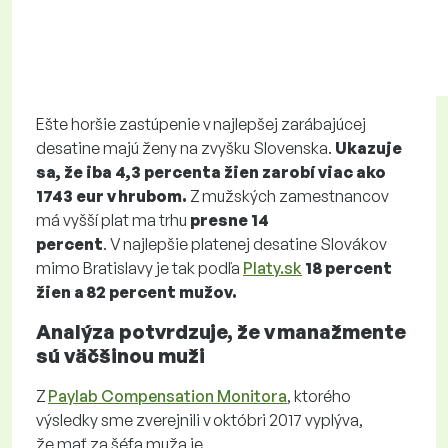
Ešte horšie zastúpenie v najlepšej zarábajúcej
desatine majú ženy na zvyšku Slovenska.
Ukazuje
sa, že iba 4,3 percenta žien zarobí viac ako
1743 eur v hrubom.
Z mužských zamestnancov
má vyšší plat ma trhu
presne 14
percent
. V najlepšie platenej desatine Slovákov
mimo Bratislavy je tak podľa
Platy.sk
18 percent
žien a 82 percent mužov.
Analýza potvrdzuje, že v manažmente
sú väčšinou muži
Z
Paylab Compensation Monitora
, ktorého
výsledky sme zverejnili v októbri 2017 vyplýva,
že mať za šéfa muža je