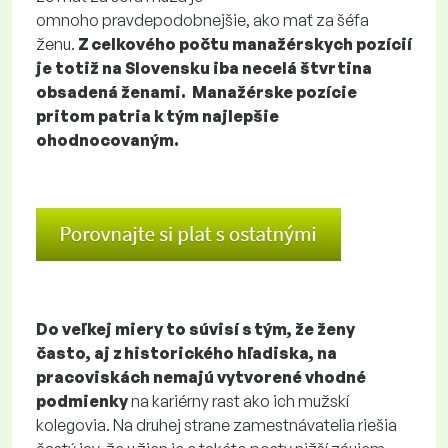
omnoho pravdepodobnejšie, ako mať za šéfa
ženu.
Z celkového počtu manažérskych pozícií
je totiž na Slovensku iba necelá štvrtina
obsadená ženami. Manažérske pozície
pritom patria k tým najlepšie
ohodnocovaným.
Do veľkej miery to súvisí s tým, že ženy
často, aj z historického hľadiska, na
pracoviskách nemajú vytvorené vhodné
podmienky
na kariérny rast ako ich mužskí
kolegovia. Na druhej strane zamestnávatelia riešia