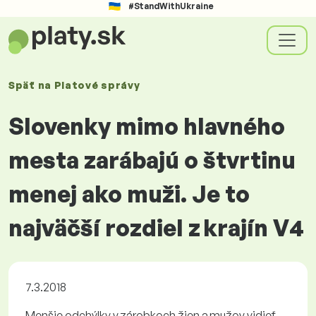
#StandWithUkraine
Späť na
Platové
správy
Slovenky mimo hlavného
mesta zarábajú o štvrtinu
menej ako muži. Je to
najväčší rozdiel z krajín V4
7.3.2018
Menšie odchýlky v zárobkoch žien a mužov vidieť