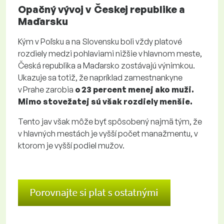
Opačný vývoj v Českej republike a
Maďarsku
Kým v Poľsku a na Slovensku boli vždy platové
rozdiely medzi pohlaviami nižšie v hlavnom meste,
Česká republika a Maďarsko zostávajú výnimkou.
Ukazuje sa totiž, že napríklad zamestnankyne
v Prahe zarobia
o 23 percent menej ako muži.
Mimo stovežatej sú však rozdiely menšie.
Tento jav však môže byť spôsobený najmä tým, že
v hlavných mestách je vyšší počet manažmentu, v
ktorom je vyšší podiel mužov.