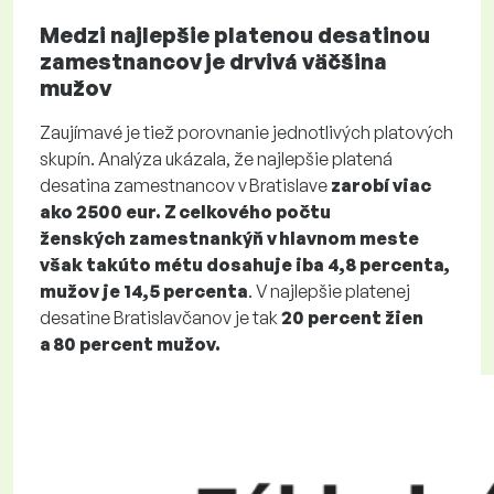
Medzi najlepšie platenou desatinou
zamestnancov je drvivá väčšina
mužov
Zaujímavé je tiež porovnanie jednotlivých platových
skupín. Analýza ukázala, že najlepšie platená
desatina zamestnancov v Bratislave
zarobí viac
ako 2500 eur. Z celkového počtu
ženských zamestnankýň v hlavnom meste
však takúto métu dosahuje iba 4,8 percenta,
mužov je 14,5 percenta
. V najlepšie platenej
desatine Bratislavčanov je tak
20 percent žien
a 80 percent mužov.