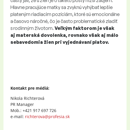
častý jav, že u žien je o takéto posty nižší záujem.
Hlavne pracujúce matky sa zvyknú vyhýbať lepšie
plateným riadiacim pozíciám, ktoré sú emocionálne
a časovo náročné, čo je často problematické zladiť
s rodinným životom.
Veľkým faktorom je však
aj materská dovolenka, rovnako však aj málo
sebavedomia žien pri vyjednávaní platov.
Kontakt pre médiá:
Nikola Richterová
PR Manager
Mob.: +421 917 697 726
e-mail:
richterova@profesia.sk