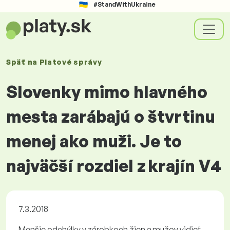
#StandWithUkraine
Späť na
Platové
správy
Slovenky mimo hlavného
mesta zarábajú o štvrtinu
menej ako muži. Je to
najväčší rozdiel z krajín V4
7.3.2018
Menšie odchýlky v zárobkoch žien a mužov vidieť