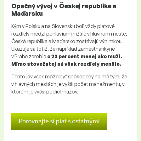
Opačný vývoj v Českej republike a
Maďarsku
Kým v Poľsku a na Slovensku boli vždy platové
rozdiely medzi pohlaviami nižšie v hlavnom meste,
Česká republika a Maďarsko zostávajú výnimkou.
Ukazuje sa totiž, že napríklad zamestnankyne
v Prahe zarobia
o 23 percent menej ako muži.
Mimo stovežatej sú však rozdiely menšie.
Tento jav však môže byť spôsobený najmä tým, že
v hlavných mestách je vyšší počet manažmentu, v
ktorom je vyšší podiel mužov.