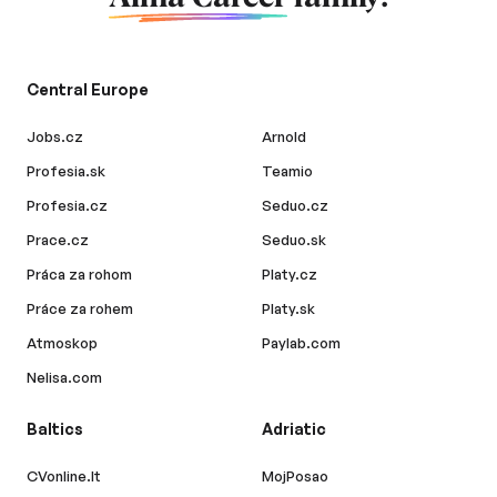
Central Europe
Jobs.cz
Arnold
Profesia.sk
Teamio
Profesia.cz
Seduo.cz
Prace.cz
Seduo.sk
Práca za rohom
Platy.cz
Práce za rohem
Platy.sk
Atmoskop
Paylab.com
Nelisa.com
Baltics
Adriatic
CVonline.lt
MojPosao