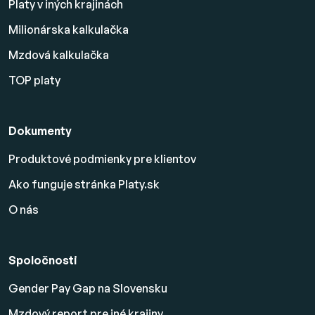
Platy v iných krajinách
Milionárska kalkulačka
Mzdová kalkulačka
TOP platy
Dokumenty
Produktové podmienky pre klientov
Ako funguje stránka Platy.sk
O nás
Spoločnosti
Gender Pay Gap na Slovensku
Mzdový report pre iné krajiny