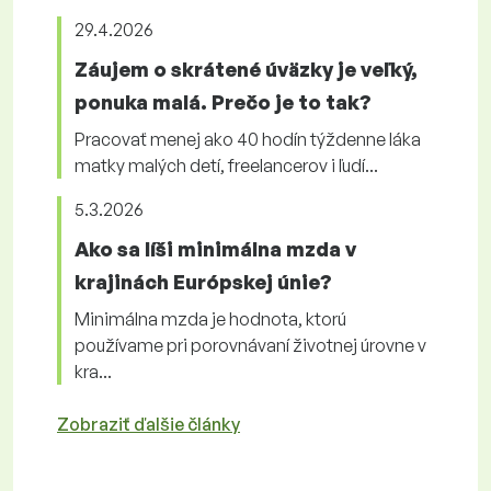
29.4.2026
Záujem o skrátené úväzky je veľký,
ponuka malá. Prečo je to tak?
Pracovať menej ako 40 hodín týždenne láka
matky malých detí, freelancerov i ľudí...
5.3.2026
Ako sa líši minimálna mzda v
krajinách Európskej únie?
Minimálna mzda je hodnota, ktorú
používame pri porovnávaní životnej úrovne v
kra...
Zobraziť ďalšie články