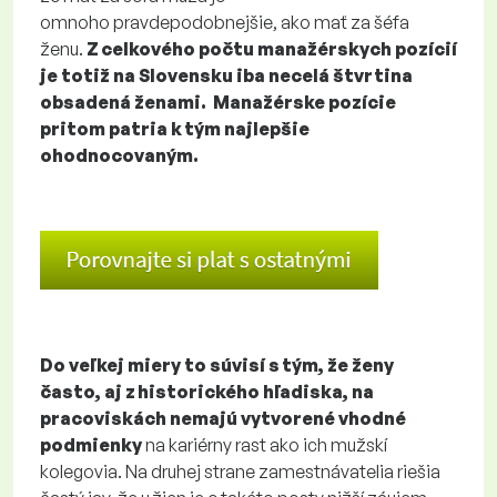
omnoho pravdepodobnejšie, ako mať za šéfa
ženu.
Z celkového počtu manažérskych pozícií
je totiž na Slovensku iba necelá štvrtina
obsadená ženami. Manažérske pozície
pritom patria k tým najlepšie
ohodnocovaným.
Do veľkej miery to súvisí s tým, že ženy
často, aj z historického hľadiska, na
pracoviskách nemajú vytvorené vhodné
podmienky
na kariérny rast ako ich mužskí
kolegovia. Na druhej strane zamestnávatelia riešia