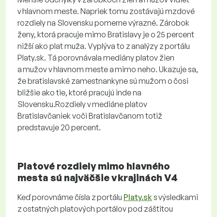
v hlavnom meste. Napriek tomu zostávajú mzdové
rozdiely na Slovensku pomerne výrazné. Zárobok
ženy, ktorá pracuje mimo Bratislavy je o 25 percent
nižší ako plat muža. Vyplýva to z analýzy z portálu
Platy.sk. Tá porovnávala mediány platov žien
a mužov v hlavnom meste a mimo neho. Ukazuje sa,
že bratislavské zamestnankyne sú mužom o čosi
bližšie ako tie, ktoré pracujú inde na
Slovensku.Rozdiely v mediáne platov
Bratislavčaniek voči Bratislavčanom totiž
predstavuje 20 percent.
Platové rozdiely mimo hlavného
mesta sú najväčšie v krajinách V4
Keď porovnáme čísla z portálu
Platy.sk
s výsledkami
z ostatných platových portálov pod záštitou