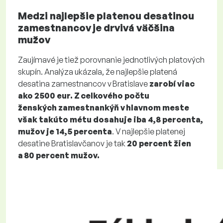
Medzi najlepšie platenou desatinou
zamestnancov je drvivá väčšina
mužov
Zaujímavé je tiež porovnanie jednotlivých platových
skupín. Analýza ukázala, že najlepšie platená
desatina zamestnancov v Bratislave
zarobí viac
ako 2500 eur. Z celkového počtu
ženských zamestnankýň v hlavnom meste
však takúto métu dosahuje iba 4,8 percenta,
mužov je 14,5 percenta
. V najlepšie platenej
desatine Bratislavčanov je tak
20 percent žien
a 80 percent mužov.