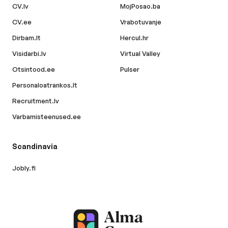
CV.lv
MojPosao.ba
CV.ee
Vrabotuvanje
Dirbam.lt
Hercul.hr
Visidarbi.lv
Virtual Valley
Otsintood.ee
Pulser
Personaloatrankos.lt
Recruitment.lv
Varbamisteenused.ee
Scandinavia
Jobly.fi