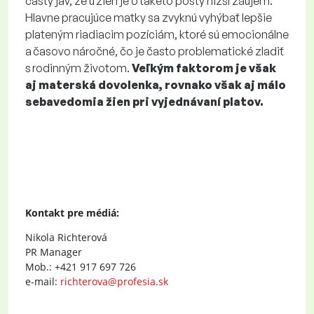
častý jav, že u žien je o takéto posty nižší záujem.
Hlavne pracujúce matky sa zvyknú vyhýbať lepšie
plateným riadiacim pozíciám, ktoré sú emocionálne
a časovo náročné, čo je často problematické zladiť
s rodinným životom.
Veľkým faktorom je však
aj materská dovolenka, rovnako však aj málo
sebavedomia žien pri vyjednávaní platov.
Kontakt pre médiá:
Nikola Richterová
PR Manager
Mob.: +421 917 697 726
e-mail:
richterova@profesia.sk