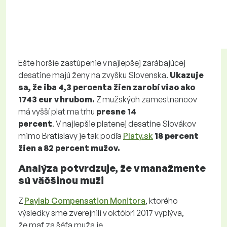
Ešte horšie zastúpenie v najlepšej zarábajúcej
desatine majú ženy na zvyšku Slovenska.
Ukazuje
sa, že iba 4,3 percenta žien zarobí viac ako
1743 eur v hrubom.
Z mužských zamestnancov
má vyšší plat ma trhu
presne 14
percent
. V najlepšie platenej desatine Slovákov
mimo Bratislavy je tak podľa
Platy.sk
18 percent
žien a 82 percent mužov.
Analýza potvrdzuje, že v manažmente
sú väčšinou muži
Z
Paylab Compensation Monitora
, ktorého
výsledky sme zverejnili v októbri 2017 vyplýva,
že mať za šéfa muža je