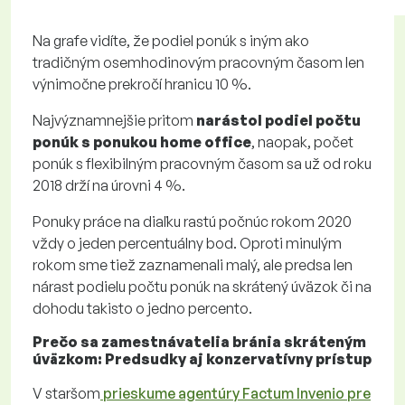
Na grafe vidíte, že podiel ponúk s iným ako
tradičným osemhodinovým pracovným časom len
výnimočne prekročí hranicu 10 %.
Najvýznamnejšie pritom
narástol podiel počtu
ponúk s ponukou home office
, naopak, počet
ponúk s flexibilným pracovným časom sa už od roku
2018 drží na úrovni 4 %.
Ponuky práce na diaľku rastú počnúc rokom 2020
vždy o jeden percentuálny bod. Oproti minulým
rokom sme tiež zaznamenali malý, ale predsa len
nárast podielu počtu ponúk na skrátený úväzok či na
dohodu takisto o jedno percento.
Prečo sa zamestnávatelia bránia skráteným
úväzkom: Predsudky aj konzervatívny prístup
V staršom
prieskume agentúry Factum Invenio pre