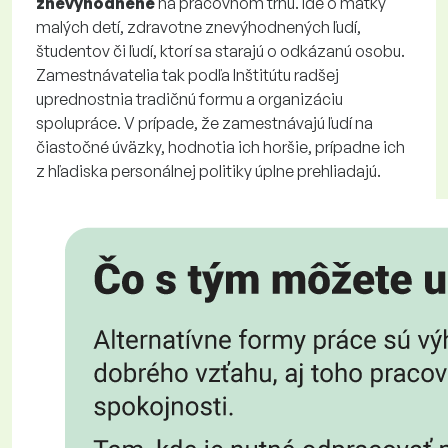
znevýhodnené
na pracovnom trhu. Ide o matky
malých detí, zdravotne znevýhodnených ľudí,
študentov či ľudí, ktorí sa starajú o odkázanú osobu.
Zamestnávatelia tak podľa Inštitútu radšej
uprednostnia tradičnú formu a organizáciu
spolupráce. V prípade, že zamestnávajú ľudí na
čiastočné úväzky, hodnotia ich horšie, prípadne ich
z hľadiska personálnej politiky úplne prehliadajú.