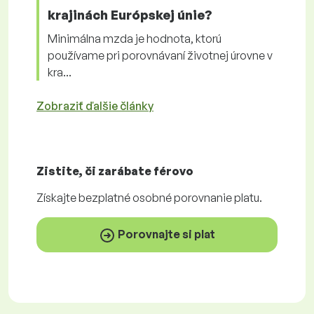
krajinách Európskej únie?
Minimálna mzda je hodnota, ktorú
používame pri porovnávaní životnej úrovne v
kra...
Zobraziť ďalšie články
Zistite, či zarábate
férovo
Získajte
bezplatné
osobné porovnanie platu.
Porovnajte si plat