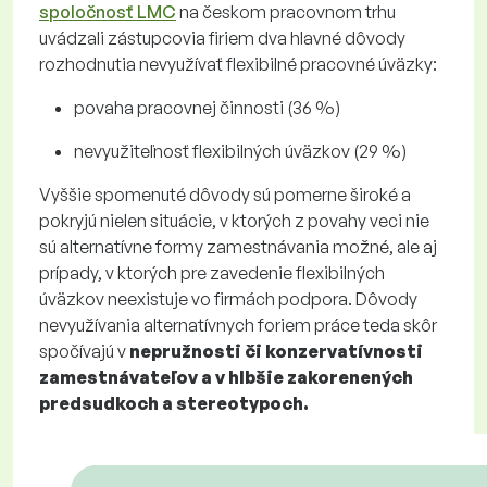
spoločnosť LMC
na českom pracovnom trhu
uvádzali zástupcovia firiem dva hlavné dôvody
rozhodnutia nevyužívať flexibilné pracovné úväzky:
povaha pracovnej činnosti (36 %)
nevyužiteľnosť flexibilných úväzkov (29 %)
Vyššie spomenuté dôvody sú pomerne široké a
pokryjú nielen situácie, v ktorých z povahy veci nie
sú alternatívne formy zamestnávania možné, ale aj
prípady, v ktorých pre zavedenie flexibilných
úväzkov neexistuje vo firmách podpora. Dôvody
nevyužívania alternatívnych foriem práce teda skôr
spočívajú v
nepružnosti či konzervatívnosti
zamestnávateľov a v hlbšie zakorenených
predsudkoch a stereotypoch.