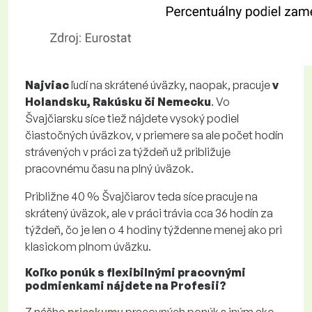
Najviac
ľudí na skrátené úväzky, naopak, pracuje
v
Holandsku, Rakúsku či Nemecku
. Vo
Švajčiarsku síce tiež nájdete vysoký podiel
čiastočných úväzkov, v priemere sa ale počet hodín
strávených v práci za týždeň už približuje
pracovnému času na plný úväzok.
Približne 40 % Švajčiarov teda síce pracuje na
skrátený úväzok, ale v práci trávia cca 36 hodín za
týždeň, čo je len o 4 hodiny týždenne menej ako pri
klasickom plnom úväzku.
Koľko ponúk s flexibilnými pracovnými
podmienkami nájdete na Profesii?
Z nášho
prieskumu
pracovných ponúk s iným ako