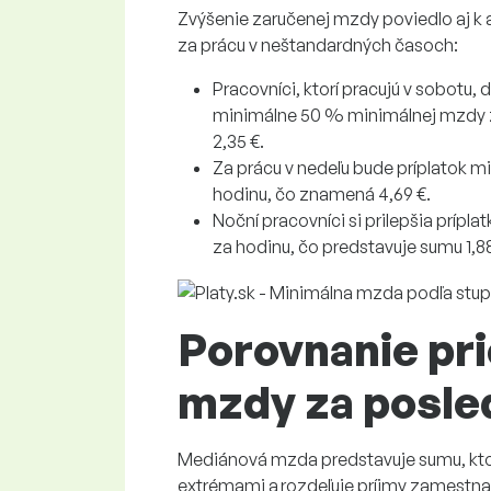
Zvýšenie zaručenej mzdy poviedlo aj k
za prácu v neštandardných časoch:
Pracovníci, ktorí pracujú v sobotu
minimálne 50 % minimálnej mzdy z
2,35 €.
Za prácu v nedeľu bude príplatok 
hodinu, čo znamená 4,69 €.
Noční pracovníci si prilepšia prí
za hodinu, čo predstavuje sumu 1,88
Porovnanie pri
mzdy za posle
Mediánová mzda predstavuje sumu, ktorá
extrémami a rozdeľuje príjmy zamestnan