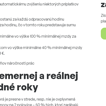
z
 automatickému zvýšeniu niektorých príplatkov
Zí
, dostanú za každú odpracovanú hodinu
pla
a hodinu, čo v tomto roku predstavuje sumu
minimálne vo výške 100 % minimálnej mzdy za
platkom vo výške minimálne 40 % minimálnej mzdy
 €.
emernej a reálnej
dné roky
 je presne v strede, resp. nie je ovplyvnená
cov na 2 polovice – 50 % tých, ktorí zarábajú