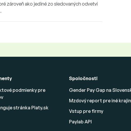
toré zároveň ako jediné zo sledovaných odvetví
.
menty
Spoločnosti
ktové podmienky pre
Gender Pay Gap na Slovens
ov
Mzdový report pre iné kraji
nguje stránka Platy.sk
Vstup pre firmy
Paylab API