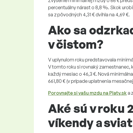
Zvýšenie minimálnej mzdy o 66 € preds
percentuálny nárast o 8,8 %. Skok urob
sa z pôvodných 4,31 € dvihla na 4,69 €.
Ako sa odzrkad
v čistom?
V uplynulom roku predstavovala minim
V tomto roku si rovnaký zamestnanec, 
každý mesiac o 46,3 €. Nová minimáln
661,80 € (v prípade uplatnenia mesačnej
Porovnajte si vašu mzdu na Platy.sk
a z
Aké sú v roku 
víkendy a svia