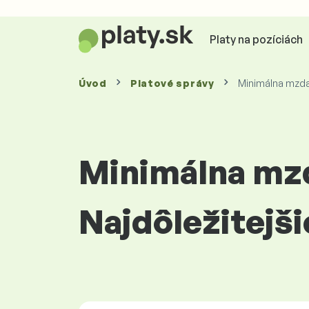
Platy na pozíciách
Úvod
Platové
správy
Minimálna mzda 
Minimálna mzd
Najdôležitejši