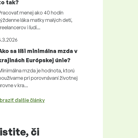
to tak?
Pracovať menej ako 40 hodín
týždenne láka matky malých detí,
freelancerov i ľudí...
5.3.2026
Ako sa líši minimálna mzda v
krajinách Európskej únie?
Minimálna mzda je hodnota, ktorú
používame pri porovnávaní životnej
úrovne v kra...
braziť ďalšie články
istite, či