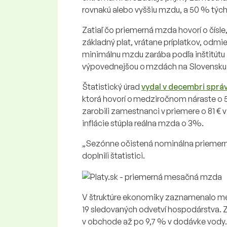
rovnakú alebo vyššiu mzdu, a 50 % tých,
Zatiaľ čo priemerná mzda hovorí o čísle
základný plat, vrátane príplatkov, odm
minimálnu mzdu zarába podľa inštitútu
výpovednejšou o mzdách na Slovensku
Štatistický úrad
vydal v decembri sprá
ktorá hovorí o medziročnom náraste o 
zarobili zamestnanci v priemere o 81 € 
inflácie stúpla reálna mzda o 3%.
„Sezónne očistená nominálna priemerná 
doplnili štatistici.
V štruktúre ekonomiky zaznamenalo med
19 sledovaných odvetví hospodárstva. 
v obchode až po 9,7 % v dodávke vody.