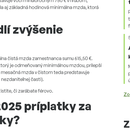
tavuje voči minuloročným 750 € v hrubom,
ila aj základná hodinová minimálna mzda, ktorá
lí zvýšenie
álna čistá mzda zamestnanca sumu 615,50 €.
ktorý je odmeňovaný minimálnou mzdou, prilepší
a mesačná mzda v čistom teda predstavuje
 nezdaniteľnej časti).
istite, či zarábate férovo.
Zo
2025 príplatky za
tky?
Z