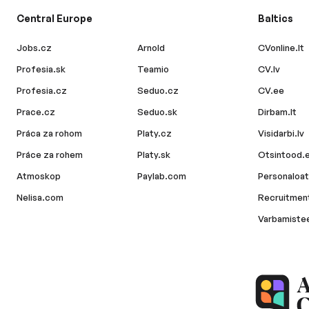
Central Europe
Baltics
Jobs.cz
Arnold
CVonline.lt
Profesia.sk
Teamio
CV.lv
Profesia.cz
Seduo.cz
CV.ee
Prace.cz
Seduo.sk
Dirbam.lt
Práca za rohom
Platy.cz
Visidarbi.lv
Práce za rohem
Platy.sk
Otsintood.
Atmoskop
Paylab.com
Personaloat
Nelisa.com
Recruitment
Varbamiste