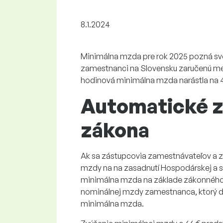
8.1.2024
Minimálna mzda pre rok 2025 pozná svoje
zamestnanci na Slovensku zaručenú me
hodinová minimálna mzda narástla na 4
Automatické z
zákona
Ak sa zástupcovia zamestnávateľov a
mzdy na na zasadnutí Hospodárskej a so
minimálna mzda na základe zákonného
nominálnej mzdy zamestnanca, ktorý dv
minimálna mzda.