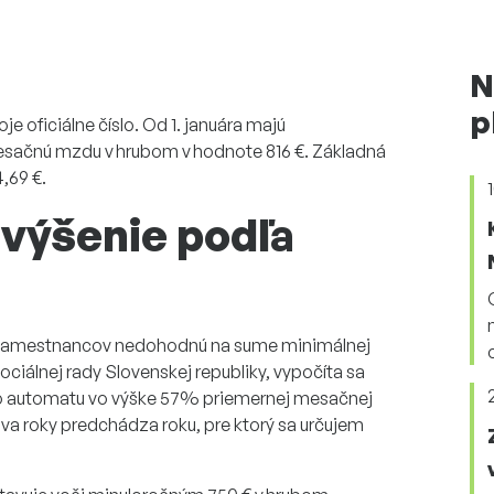
N
p
 oficiálne číslo. Od 1. januára majú
sačnú mzdu v hrubom v hodnote 816 €. Základná
,69 €.
výšenie podľa
 zamestnancov nedohodnú na sume minimálnej
ciálnej rady Slovenskej republiky, vypočíta sa
 automatu vo výške 57% priemernej mesačnej
a roky predchádza roku, pre ktorý sa určujem