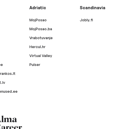
Adriatic
Scandinavia
MojPosao
Jobly.fi
MojPosao.ba
Vrabotuvanje
Hercul.hr
Virtual Valley
ee
Pulser
rankos.lt
.lv
enused.ee