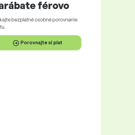
arábate
férovo
skajte
bezplatné
osobné porovnanie
tu.
Porovnajte si plat