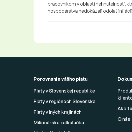
pracovníkom v oblasti nehnuteľností, k
hospodárstva nedokázali odolať inflácii
Porovnanie vášho platu
Doku
Platy v Slovenskej republike
Produ
klient
Platy v regiónoch Slovenska
Ako fu
Platy v iných krajinách
O nás
Milionárska kalkulačka