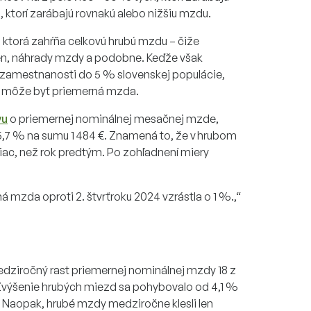
 ktorí zarábajú rovnakú alebo nižšiu mzdu.
, ktorá zahŕňa celkovú hrubú mzdu – čiže
ien, náhrady mzdy a podobne. Keďže však
 zamestnanosti do 5 % slovenskej populácie,
 môže byť priemerná mzda.
vu
o priemernej nominálnej mesačnej mzde,
5,7 % na sumu 1 484 €. Znamená to, že v hrubom
viac, než rok predtým. Po zohľadnení miery
mzda oproti 2. štvrťroku 2024 vzrástla o 1 %.,“
ziročný rast priemernej nominálnej mzdy 18 z
Zvýšenie hrubých miezd sa pohybovalo od 4,1 %
 Naopak, hrubé mzdy medziročne klesli len