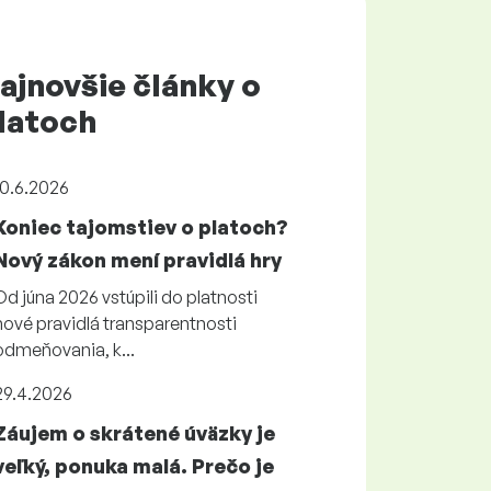
ajnovšie články o
latoch
10.6.2026
Koniec tajomstiev o platoch?
Nový zákon mení pravidlá hry
Od júna 2026 vstúpili do platnosti
nové pravidlá transparentnosti
odmeňovania, k...
29.4.2026
Záujem o skrátené úväzky je
veľký, ponuka malá. Prečo je