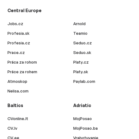
Central Europe
Jobs.cz
Arnold
Profesia.sk
Teamio
Profesia.cz
Seduo.cz
Prace.cz
Seduo.sk
Práca za rohom
Platy.cz
Práce za rohem
Platy.sk
Atmoskop
Paylab.com
Nelisa.com
Baltics
Adriatic
CVonline.lt
MojPosao
CV.lv
MojPosao.ba
CV.ee
Vrabotuvanje