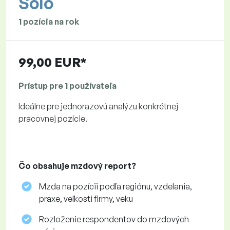
Solo
1 pozícia na rok
99,00 EUR*
Prístup pre 1 používateľa
Ideálne pre jednorazovú analýzu konkrétnej
pracovnej pozície.
Čo obsahuje mzdový report?
Mzda na pozícii podľa regiónu, vzdelania,
praxe, veľkosti firmy, veku
Rozloženie respondentov do mzdových