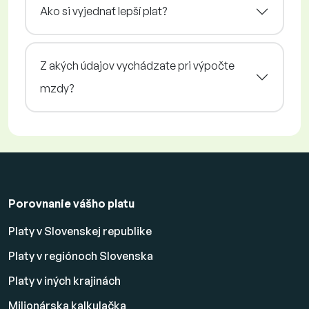
Ako si vyjednať lepší plat?
Z akých údajov vychádzate pri výpočte
mzdy?
Porovnanie vášho platu
Platy v Slovenskej republike
Platy v regiónoch Slovenska
Platy v iných krajinách
Milionárska kalkulačka