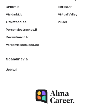
Dirbam.lt
Hercul.hr
Visidarbi.lv
Virtual Valley
Otsintood.ee
Pulser
Personaloatrankos.lt
Recruitment.lv
Varbamisteenused.ee
Scandinavia
Jobly.fi