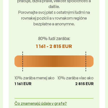
pracuje, dĺžka praxe, veľkosť spoločnosti a
ďalšie.
Porovnajte svoj plat s ostatnými ľuďmi na
rovnakej pozícii a v rovnakom regióne
bezplatne a anonymne.
80% ľudí zarába:
1 161 - 2 815 EUR
10% zarába menej ako
10% zarába viac ako
1 161 EUR
2 815 EUR
Čo znamenajú údaje v grafe?