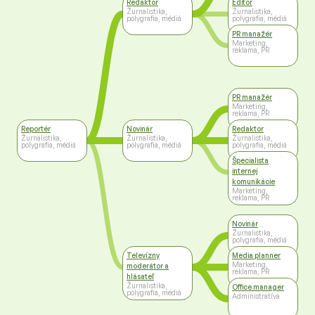
Redaktor
Editor
Žurnalistika,
Žurnalistika,
polygrafia, médiá
polygrafia, médiá
PR manažér
Marketing,
reklama, PR
PR manažér
Marketing,
reklama, PR
Reportér
Novinár
Redaktor
Žurnalistika,
Žurnalistika,
Žurnalistika,
polygrafia, médiá
polygrafia, médiá
polygrafia, médiá
Špecialista
internej
komunikácie
Marketing,
reklama, PR
Novinár
Žurnalistika,
polygrafia, médiá
Televízny
Media planner
Marketing,
moderátor a
reklama, PR
hlásateľ
Žurnalistika,
Office manager
polygrafia, médiá
Administratíva