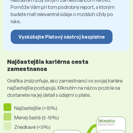
Nastavte mzdy svojim zamestnancom férovo.
Pomôže Vám pri tom podrobný report, s ktorým
budete mať relevantné údaje o mzdách vždy po
ruke.
Vyskúšajte Platový nástroj bezplatne
Najčastejšia kariérna cesta
zamestnanca
Grafika znázorňuje, ako zamestnanci vo svojej kariére
najčastejšie postupujú. Kliknutím na názov pozície sa
dostanete na jej detail s údajmi o plate.
Najčastejšie (>15%)
Menej časté (5-15%)
Šéfredaktor
Manažment
Zriedkavé (<5%)