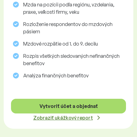
Mzda na pozícii podľa regiónu, vzdelania,
praxe, veľkosti firmy, veku
Rozloženie respondentov do mzdových
pásiem
Mzdové rozpätie od 1. do 9. decilu
Rozpis všetkých sledovaných nefinančných
benefitov
Analýza finančných benefitov
Vytvoriť účet a objednať
Zobraziť ukážkový report