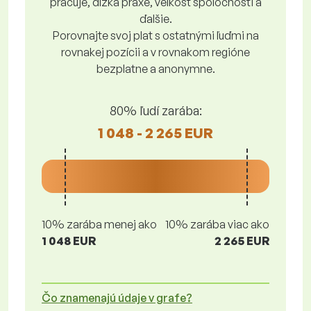
pracuje, dĺžka praxe, veľkosť spoločnosti a
ďalšie.
Porovnajte svoj plat s ostatnými ľuďmi na
rovnakej pozícii a v rovnakom regióne
bezplatne a anonymne.
80% ľudí zarába:
1 048 - 2 265 EUR
10% zarába menej ako
10% zarába viac ako
1 048 EUR
2 265 EUR
Čo znamenajú údaje v grafe?