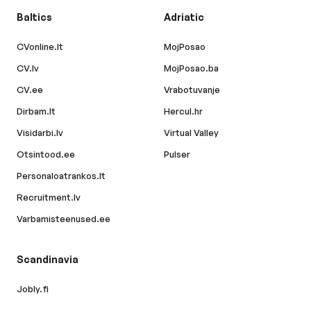
Baltics
Adriatic
CVonline.lt
MojPosao
CV.lv
MojPosao.ba
CV.ee
Vrabotuvanje
Dirbam.lt
Hercul.hr
Visidarbi.lv
Virtual Valley
Otsintood.ee
Pulser
Personaloatrankos.lt
Recruitment.lv
Varbamisteenused.ee
Scandinavia
Jobly.fi