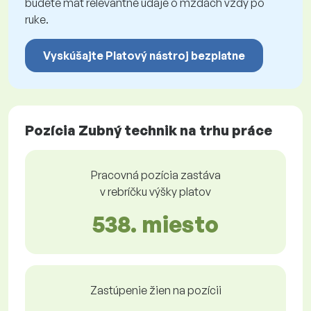
budete mať relevantné údaje o mzdách vždy po
ruke.
Vyskúšajte Platový nástroj bezplatne
Pozícia Zubný technik na trhu práce
Pracovná pozícia zastáva
v rebríčku výšky platov
538. miesto
Zastúpenie žien na pozícii