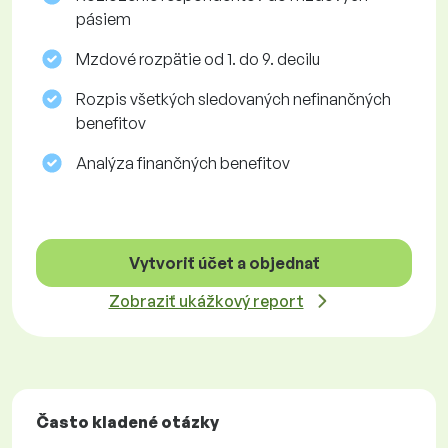
pásiem
Mzdové rozpätie od 1. do 9. decilu
Rozpis všetkých sledovaných nefinančných
benefitov
Analýza finančných benefitov
Vytvoriť účet a objednať
Zobraziť ukážkový report
Často kladené otázky