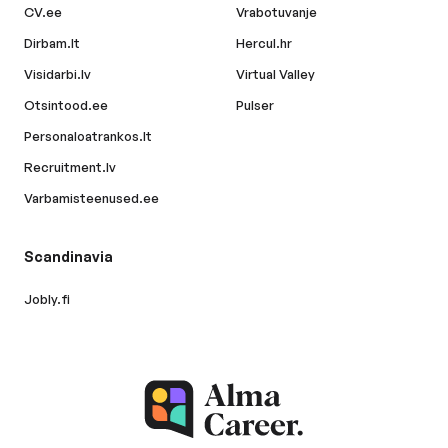
CV.ee
Vrabotuvanje
Dirbam.lt
Hercul.hr
Visidarbi.lv
Virtual Valley
Otsintood.ee
Pulser
Personaloatrankos.lt
Recruitment.lv
Varbamisteenused.ee
Scandinavia
Jobly.fi