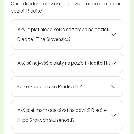
Často kladené otázky a odpovede na ne o mzde na
pozícii Riaditeľ IT.
Aký je plat alebo koľko sa zarába na pozícii
Riaditeľ IT na Slovensku?
Aké sú najvyššie platy na pozícii Riaditeľ IT?
Koľko zarobím ako Riaditeľ IT?
Aký plat mám očakávať na pozícii Riaditeľ
IT po 5 rokoch skúseností?