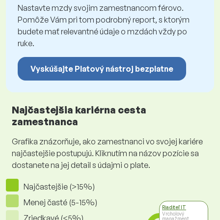
Nastavte mzdy svojim zamestnancom férovo.
Pomôže Vám pri tom podrobný report, s ktorým
budete mať relevantné údaje o mzdách vždy po
ruke.
Vyskúšajte Platový nástroj bezplatne
Najčastejšia kariérna cesta
zamestnanca
Grafika znázorňuje, ako zamestnanci vo svojej kariére
najčastejšie postupujú. Kliknutím na názov pozície sa
dostanete na jej detail s údajmi o plate.
Najčastejšie (>15%)
Menej časté (5-15%)
Riaditeľ IT
Vrcholový
Zriedkavé (<5%)
manažment