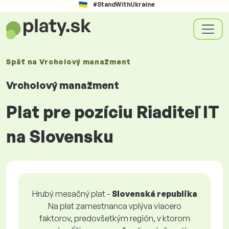
#StandWithUkraine
Späť na
Vrcholový manažment
Vrcholový manažment
Plat pre pozíciu Riaditeľ IT
na Slovensku
Hrubý mesačný plat -
Slovenská republika
Na plat zamestnanca vplýva viacero
faktorov, predovšetkým región, v ktorom