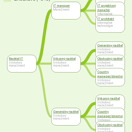
IT manager
IT projektový
Manažment
manažér
Informačné
technológie
IT architekt
Informačné
technológie
Generálny riaditeľ
Vrcholový
manažment
Riaditeľ IT
Výkonný riaditeľ
Obchodný riaditeľ
Vrcholový
Vrcholový
Vrcholový
manažment
manažment
manažment
Country
manager/director
Vrcholový
manažment
Výkonný riaditeľ
Vrcholový
manažment
Generálny riaditeľ
Country
Vrcholový
manager/director
manažment
Vrcholový
manažment
Obchodný riaditeľ
Vrcholový
manažment