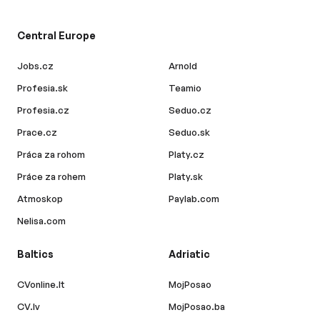
Central Europe
Jobs.cz
Arnold
Profesia.sk
Teamio
Profesia.cz
Seduo.cz
Prace.cz
Seduo.sk
Práca za rohom
Platy.cz
Práce za rohem
Platy.sk
Atmoskop
Paylab.com
Nelisa.com
Baltics
Adriatic
CVonline.lt
MojPosao
CV.lv
MojPosao.ba