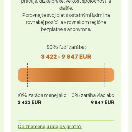
pracuje, dĺžka praxe, veľkosť spoločnosti a
ďalšie.
Porovnajte svoj plat s ostatnými ľuďmi na
rovnakej pozícii a v rovnakom regióne
bezplatne a anonymne.
80% ľudí zarába:
3 422 - 9 847 EUR
10% zarába menej ako
10% zarába viac ako
3 422 EUR
9 847 EUR
Čo znamenajú údaje v grafe?