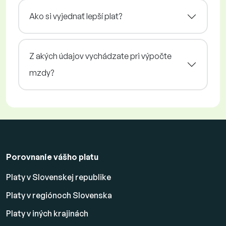
Ako si vyjednať lepší plat?
Z akých údajov vychádzate pri výpočte
mzdy?
Porovnanie vášho platu
Platy v Slovenskej republike
Platy v regiónoch Slovenska
Platy v iných krajinách