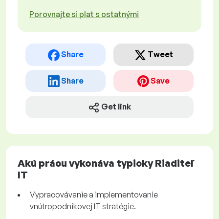
Porovnajte si plat s ostatnými
Share
Tweet
Share
Save
Get link
Akú prácu vykonáva typicky Riaditeľ
IT
Vypracovávanie a implementovanie
vnútropodnikovej IT stratégie.