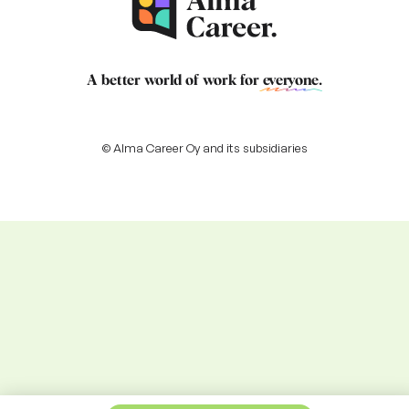
A better world of work for
everyone
.
© Alma Career Oy and its subsidiaries