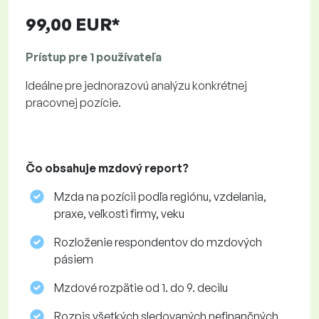
99,00 EUR*
Prístup pre 1 používateľa
Ideálne pre jednorazovú analýzu konkrétnej
pracovnej pozície.
Čo obsahuje mzdový report?
Mzda na pozícii podľa regiónu, vzdelania,
praxe, veľkosti firmy, veku
Rozloženie respondentov do mzdových
pásiem
Mzdové rozpätie od 1. do 9. decilu
Rozpis všetkých sledovaných nefinančných