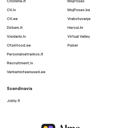
CVonline.lt
MojPosao
CV.lv
MojPosao.ba
CV.ee
Vrabotuvanje
Dirbam.lt
Hercul.hr
Visidarbi.lv
Virtual Valley
Otsintood.ee
Pulser
Personaloatrankos.lt
Recruitment.lv
Varbamisteenused.ee
Scandinavia
Jobly.fi