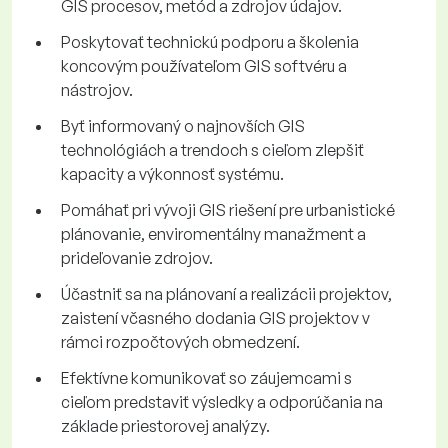
GIS procesov, metód a zdrojov údajov.
Poskytovať technickú podporu a školenia
koncovým používateľom GIS softvéru a
nástrojov.
Byť informovaný o najnovších GIS
technológiách a trendoch s cieľom zlepšiť
kapacity a výkonnosť systému.
Pomáhať pri vývoji GIS riešení pre urbanistické
plánovanie, enviromentálny manažment a
prideľovanie zdrojov.
Účastniť sa na plánovaní a realizácii projektov,
zaistení včasného dodania GIS projektov v
rámci rozpočtových obmedzení.
Efektívne komunikovať so záujemcami s
cieľom predstaviť výsledky a odporúčania na
základe priestorovej analýzy.