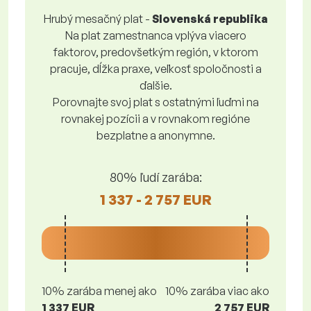
Hrubý mesačný plat -
Slovenská republika
Na plat zamestnanca vplýva viacero
faktorov, predovšetkým región, v ktorom
pracuje, dĺžka praxe, veľkosť spoločnosti a
ďalšie.
Porovnajte svoj plat s ostatnými ľuďmi na
rovnakej pozícii a v rovnakom regióne
bezplatne a anonymne.
80% ľudí zarába:
1 337 - 2 757 EUR
10% zarába menej ako
10% zarába viac ako
1 337 EUR
2 757 EUR