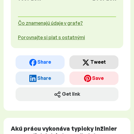
Čo znamenajú údaje v grafe?
Porovnajte si plat s ostatnými
Share
Tweet
Share
Save
Get link
Akú prácu vykonáva typicky Inžinier