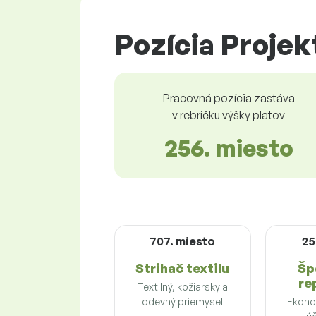
Pozícia Projek
Pracovná pozícia zastáva
v rebríčku výšky platov
256. miesto
707. miesto
25
Strihač textilu
Šp
re
Textilný, kožiarsky a
odevný priemysel
Ekonom