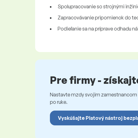
Spolupracovanie so strojnými inžini
Zapracovávanie pripomienok do te
Podieľanie sa na príprave odhadu ná
Pre firmy - získaj
Nastavte mzdy svojim zamestnancom fé
po ruke.
Vyskúšajte Platový nástroj bezpl