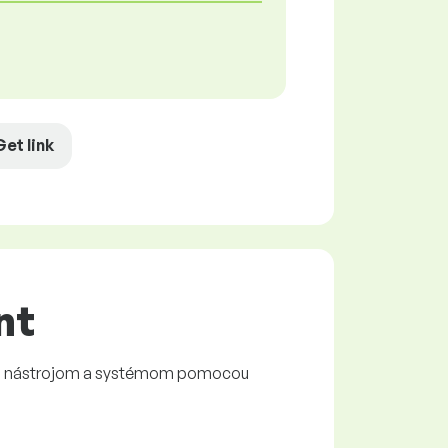
Get link
nt
m, nástrojom a systémom pomocou