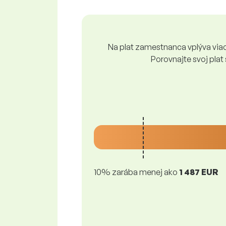
Na plat zamestnanca vplýva viace
Porovnajte svoj plat
10% zarába menej ako
1 487 EUR