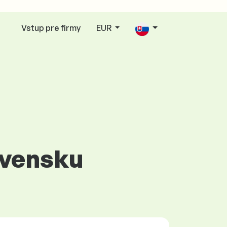
Vstup pre firmy
EUR
ovensku