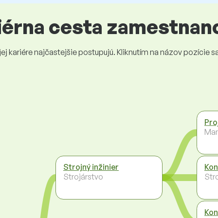
riérna cesta zamestnan
 kariére najčastejšie postupujú. Kliknutím na názov pozície sa 
Pro
Ma
Strojný inžinier
Kon
Strojárstvo
Str
Kon