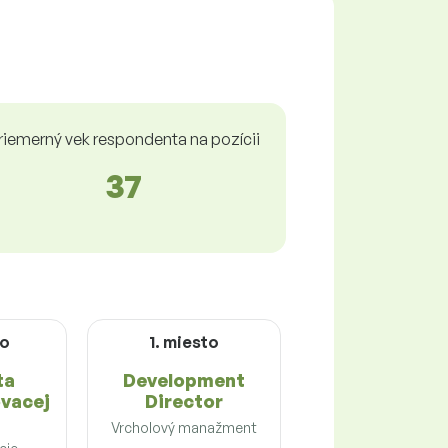
riemerný vek respondenta na pozícii
37
to
1. miesto
ta
Development
ovacej
Director
Vrcholový manažment