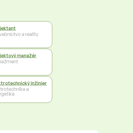
jektant
vebníctvo a reality
jektový manažér
nažment
ktrotechnický inžinier
ktrotechnika a
rgetika