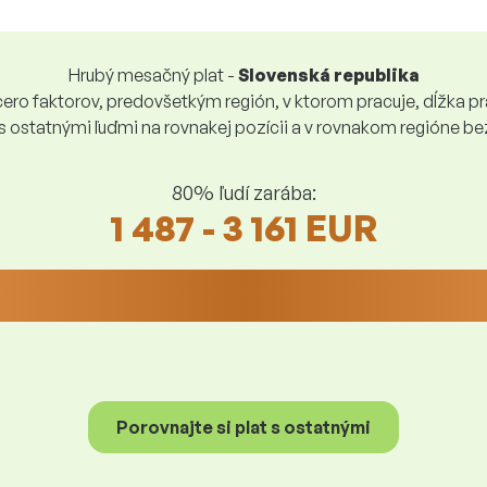
Hrubý mesačný plat -
Slovenská republika
ro faktorov, predovšetkým región, v ktorom pracuje, dĺžka pra
 s ostatnými ľuďmi na rovnakej pozícii a v rovnakom regióne 
80% ľudí zarába:
1 487 - 3 161 EUR
Porovnajte si plat s ostatnými