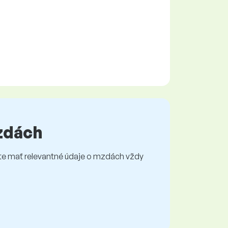
mzdách
e mať relevantné údaje o mzdách vždy