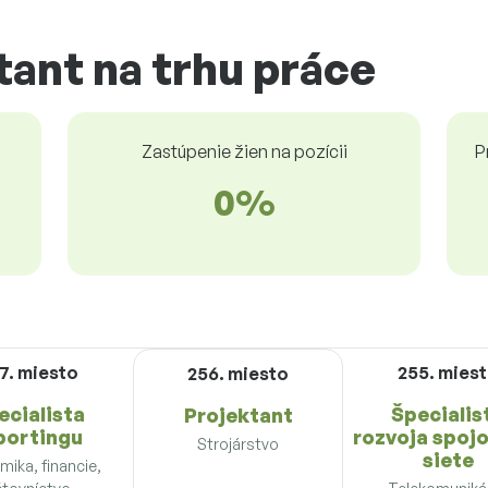
tant na trhu práce
Zastúpenie žien na pozícii
P
0%
7. miesto
255. mies
256. miesto
ecialista
Špecialis
Projektant
portingu
rozvoja spoj
Strojárstvo
siete
ika, financie,