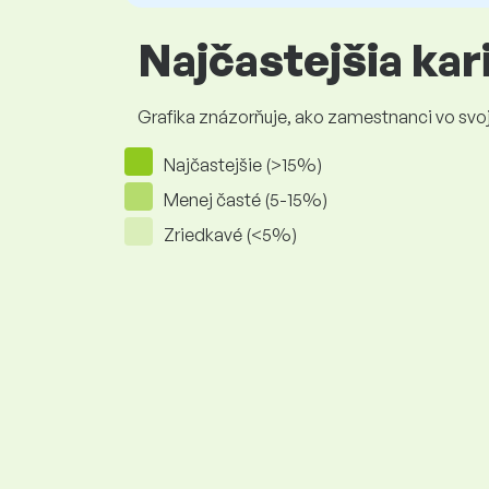
Najčastejšia ka
Grafika znázorňuje, ako zamestnanci vo svojej
Najčastejšie (>15%)
Menej časté (5-15%)
Zriedkavé (<5%)