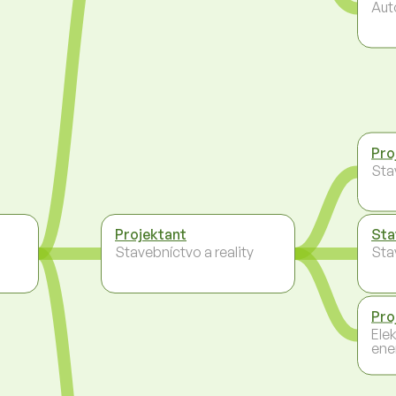
Aut
Pro
Sta
Projektant
Sta
Stavebníctvo a reality
Sta
Pro
Ele
ene