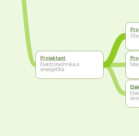
Pro
Sta
Projektant
Pro
Elektrotechnika a
Ma
energetika
Ele
Ele
ene