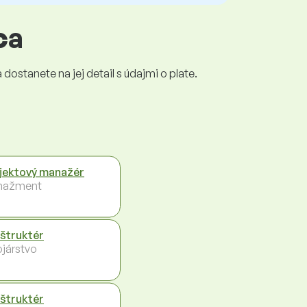
ca
dostanete na jej detail s údajmi o plate.
jektový manažér
nažment
štruktér
ojárstvo
štruktér