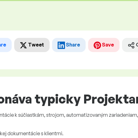
are
Tweet
Share
Save
onáva typicky Projekta
ntácie k súčiastkám, strojom, automatizovaným zariadenia
kej dokumentácie s klientmi.