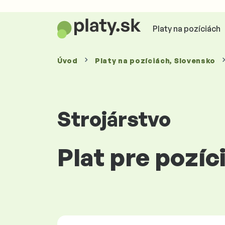
Platy na pozíciách
Úvod
Platy
na pozíciách
, Slovensko
Strojárstvo
Plat pre pozíc