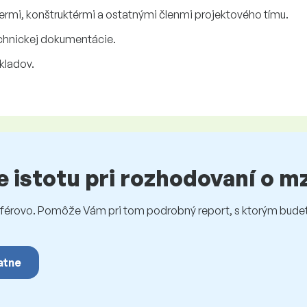
ermi, konštruktérmi a ostatnými členmi projektového tímu.
chnickej dokumentácie.
kladov.
te istotu pri rozhodovaní o 
rovo. Pomôže Vám pri tom podrobný report, s ktorým budet
atne