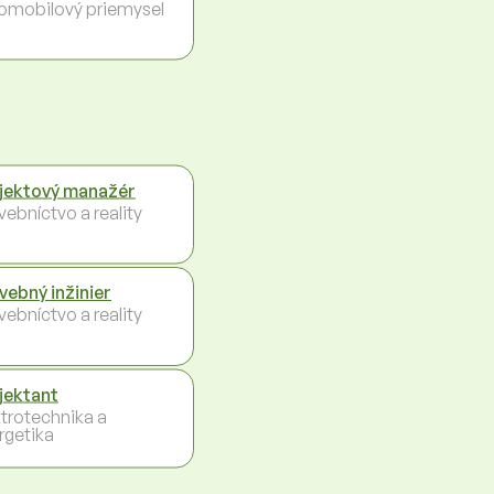
omobilový priemysel
jektový manažér
vebníctvo a reality
vebný inžinier
vebníctvo a reality
jektant
ktrotechnika a
rgetika