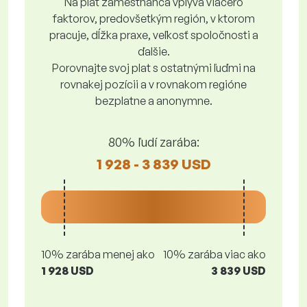
Na plat zamestnanca vplýva viacero
faktorov, predovšetkým región, v ktorom
pracuje, dĺžka praxe, veľkosť spoločnosti a
ďalšie.
Porovnajte svoj plat s ostatnými ľuďmi na
rovnakej pozícii a v rovnakom regióne
bezplatne a anonymne.
80% ľudí zarába:
1 928 - 3 839 USD
10% zarába menej ako
10% zarába viac ako
1 928 USD
3 839 USD