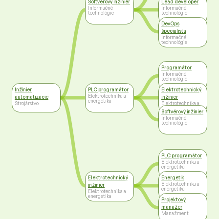
Softvérový inžinier
Lead developer
Informačné
Informačné
technológie
technológie
DevOps
špecialista
Informačné
technológie
Programátor
Informačné
technológie
Inžinier
PLC programátor
Elektrotechnický
Elektrotechnika a
automatizácie
inžinier
energetika
Strojárstvo
Elektrotechnika a
energetika
Softvérový inžinier
Informačné
technológie
PLC programátor
Elektrotechnika a
energetika
Elektrotechnický
Energetik
Elektrotechnika a
inžinier
energetika
Elektrotechnika a
energetika
Projektový
manažér
Manažment