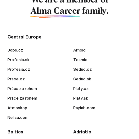
We are a member of
Alma Career
family.
Central Europe
Jobs.cz
Arnold
Profesia.sk
Teamio
Profesia.cz
Seduo.cz
Prace.cz
Seduo.sk
Práca za rohom
Platy.cz
Práce za rohem
Platy.sk
Atmoskop
Paylab.com
Nelisa.com
Baltics
Adriatic