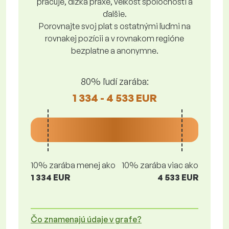
pracuje, dĺžka praxe, veľkosť spoločnosti a
ďalšie.
Porovnajte svoj plat s ostatnými ľuďmi na
rovnakej pozícii a v rovnakom regióne
bezplatne a anonymne.
80% ľudí zarába:
1 334 - 4 533 EUR
10% zarába menej ako
10% zarába viac ako
1 334 EUR
4 533 EUR
Čo znamenajú údaje v grafe?