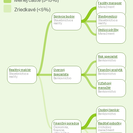
Menej časté (5-15%)
Facility manager
Manažment
Zriedkavé (<5%)
Správca budov
Stavbyvedúci
Stavebníctvo a
Stavebníctvo a
reality
reality
Vedúci údržby
Manažment
Risk specialist
Bankovníctvo
Realitný maklér
Úverový
Finančný analytik
Stavebníctvo a
Bankovníctvo
špecialista
reality
Bankovníctvo
Vzťahový
manažér
Bankovníctvo
Osobný bankár
Bankovníctvo
Finančný poradca
Riaditeľ pobočky
Ekonomika,
Vrcholový
financie,
manažment