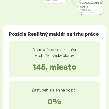
účtovníctvo
Ekonomický/finančný
riaditeľ
Vrcholový
manažment
Pozícia Realitný maklér na trhu práce
Pracovná pozícia zastáva
v rebríčku výšky platov
145. miesto
Zastúpenie žien na pozícii
0%