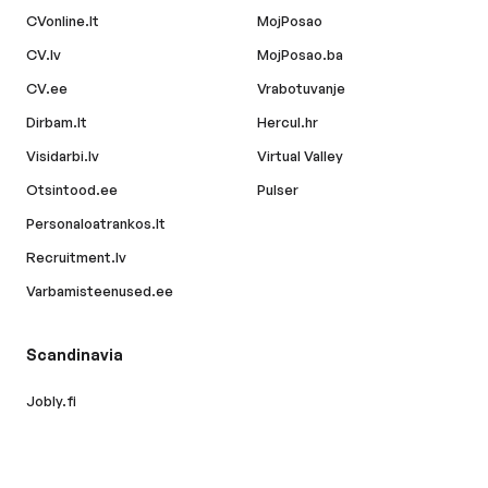
CVonline.lt
MojPosao
CV.lv
MojPosao.ba
CV.ee
Vrabotuvanje
Dirbam.lt
Hercul.hr
Visidarbi.lv
Virtual Valley
Otsintood.ee
Pulser
Personaloatrankos.lt
Recruitment.lv
Varbamisteenused.ee
Scandinavia
Jobly.fi