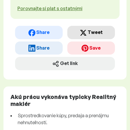
Porovnajte si plat s ostatnými
Share
Tweet
Share
Save
Get link
Akú prácu vykonáva typicky Realitný
maklér
Sprostredkovanie kúpy, predaja a prenájmu
nehnuteľností.